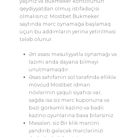
yaşınız və Bukmeker kontorunun
qeydiyyatdan olmuş istifadəçisi
olmalısınız. Mostbet Bukmeker
saytında mərc oynamağa başlamaq
üçün bu addımların yerinə yetirilməsi
tələb olunur.
Ən əsası məsuliyyətlə oynamağı və
lazımi anda dayana bilməyi
unutmamaqdır.
Əsas səhifənin sol tərəfində elliklə
mövcud Mostbet idman
növlərinin şaquli siyahısı var,
sağda isə siz mərc kuponuna və
bəzi görkəmli kazino və bədii
kazino oyunlarına baxa bilərsiniz.
Məsələn, siz Bir klik mərcini
yandırıb gələcək mərclərinizi