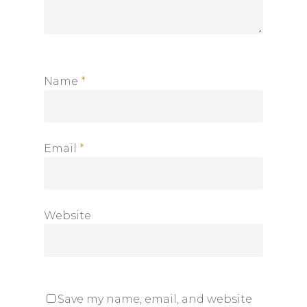
Name
*
Email
*
Website
Save my name, email, and website