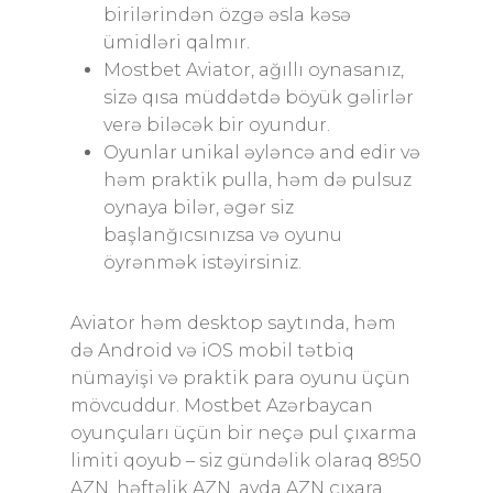
birilərindən özgə əsla kəsə
ümidləri qalmır.
Mostbet Aviator, ağıllı oynasanız,
sizə qısa müddətdə böyük gəlirlər
verə biləcək bir oyundur.
Oyunlar unikal əyləncə and edir və
həm praktik pulla, həm də pulsuz
oynaya bilər, əgər siz
başlanğıcsınızsa və oyunu
öyrənmək istəyirsiniz.
Aviator həm desktop saytında, həm
də Android və iOS mobil tətbiq
nümayişi və praktik para oyunu üçün
mövcuddur. Mostbet Azərbaycan
oyunçuları üçün bir neçə pul çıxarma
limiti qoyub – siz gündəlik olaraq 8950
AZN, həftəlik AZN, ayda AZN çıxara