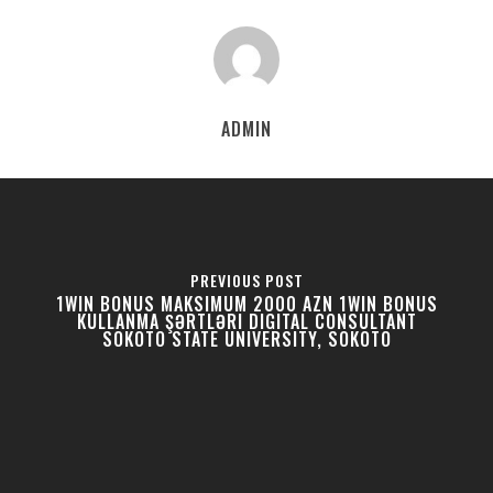
ADMIN
PREVIOUS POST
1WIN BONUS MAKSIMUM 2000 AZN 1WIN BONUS
KULLANMA ŞƏRTLƏRI DIGITAL CONSULTANT
SOKOTO STATE UNIVERSITY, SOKOTO