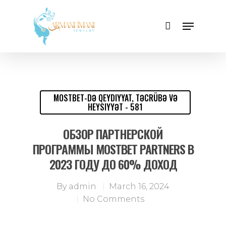
Hit enter to search or ESC to close
MOSTBET-DƏ QEYDIYYAT, TƏCRÜBƏ VƏ
HEYSIYYƏT - 581
ОБЗОР ПАРТНЕРСКОЙ
ПРОГРАММЫ MOSTBET PARTNERS В
2023 ГОДУ ДО 60% ДОХОД
By
admin
March 16, 2024
No Comments