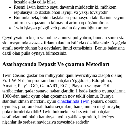
hesabla əldə edilə bilər.
Rəsmi 1win kazino saytı davamlı müddətdir ki, möhkəm
reputasiya ilə dəstəklənən layiqli və yaxşı tövsiyədir.
Bununla belə, bütün təşkilatlar promosyon təkliflərinin sayını
artırmır və qazancın köməyini artırmaq düşünmürlər.
1win işləyən güzgü veb portalın dayanıqlığını artırır.
Qeydiyyatdan keçin və pul hesabınıza pul yatırın, bundan sonra siz
slot maşınında əvəzsiz fırlanmalardan istifadə edə bilərsiniz. Aşağıda
ətraflı təsvir olunan bu qaydalara ümid etməlisiniz. Bonus balansına
daxil olan pulla oynaya bilməzsiniz.
Azərbaycanda Depozit Və çıxarma Metodları
1win Casino göstərilən milliyyətin qanunvericiliyinə əlaqəli olaraq
Fr. 1 WIN üçün proqram təminatçıları Yggdrasil, Edorphina,
Amatic, Play’n GO, GamART, EGT, Playson və uyar TOP
tərtibatçıları qədər sənaye nəhəngləridir. 1 badə kazino oyunçularına
1000-dən nadir oyun olan qocaman növ təklif olunur. Buraya
standart idman mərcləri, oyun
cihazlarında 1win
şouları, obrazli
oyunlar, proqramdaxili hədis seçimləri, həmçinin ən məşhur aylıq
poker turniri daxildir! 1win bukmeker veb-saytı tərtibatçılar
tərəfindən mümkün kəmiyyət aydın şəkildə qurulub, interfeys
nişanlar ilə sərbəst naviqasiya sayəsində sadədir.