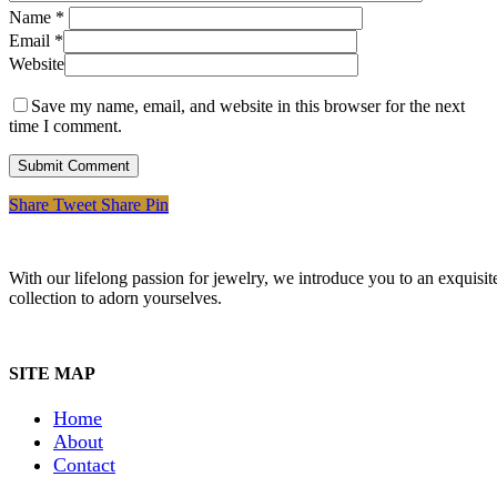
Name
*
Email
*
Website
Save my name, email, and website in this browser for the next
time I comment.
Share
Tweet
Share
Pin
With our lifelong passion for jewelry, we introduce you to an exquisit
collection to adorn yourselves.
SITE MAP
Home
About
Contact