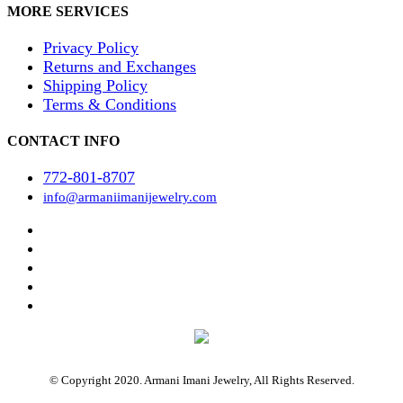
MORE SERVICES
Privacy Policy
Returns and Exchanges
Shipping Policy
Terms & Conditions
CONTACT INFO
772-801-8707
info@armaniimanijewelry.com
© Copyright 2020. Armani Imani Jewelry, All Rights Reserved.