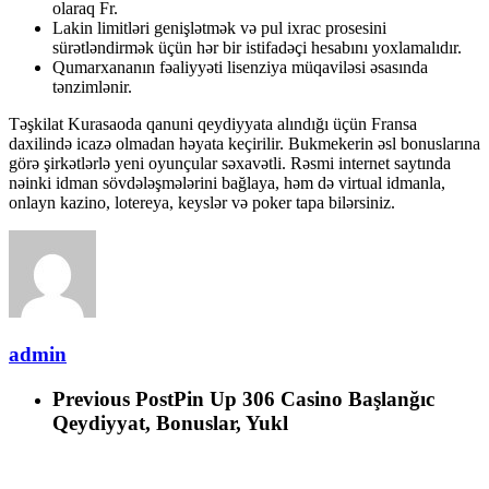
olaraq Fr.
Lakin limitləri genişlətmək və pul ixrac prosesini
sürətləndirmək üçün hər bir istifadəçi hesabını yoxlamalıdır.
Qumarxananın fəaliyyəti lisenziya müqaviləsi əsasında
tənzimlənir.
Təşkilat Kurasaoda qanuni qeydiyyata alındığı üçün Fransa
daxilində icazə olmadan həyata keçirilir. Bukmekerin əsl bonuslarına
görə şirkətlərlə yeni oyunçular səxavətli. Rəsmi internet saytında
nəinki idman sövdələşmələrini bağlaya, həm də virtual idmanla,
onlayn kazino, lotereya, keyslər və poker tapa bilərsiniz.
admin
Previous Post
Pin Up 306 Casino Başlanğıc
Qeydiyyat, Bonuslar, Yukl