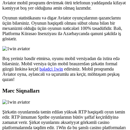
Aviator mobil proqramı devirmək ötrü telefonun yaddaşında kifayət
kəmiyyət boş yer olduğuna əmin olmaq lazımdır.
Oyunun statistikasını və digər Aviator oyunçularının qazanclarını
üçün bilərsiniz. Oyunun həqiqətli olması sübut oluna bilən bir
mexanizmi olduğu üçün oyunun nəticələri 100% təsadüfidir. Bəli,
Platforma Kürasao lisenziyası ilə Azərbaycanda qanuni şəkildə iş
göstərir.
Boş yeriniz bəsdir etmirsə, oyunu mobil versiyadan da ixtira edə
bilərsiniz. Mobil versiya üçün mobil brauzerdən şirkətin formal
güzgü linkinə keçid
bələdçi 1win
edirsiniz. Mobil proqramda
Aviator oyna, əyləncəli və uçurumlu ara keçir, möhtəşəm peşkəş
qazan!
Mərc Siqnalları
Şirkətin oyunlarında təmin edilən yüksək RTP həqiqətli oyun təmin
edir. RTP ümumən Spribe oyunlarının bütöv şəffaf keçirildiyinə
zəmanət verir. Şirkət oyunlarını əksəriyyət görkəmli casino
platformalarında təqdim edir. 1Win də bu şanslı casino platformaları