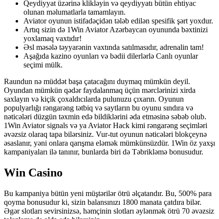
Qeydiyyat üzərinə klikləyin və qeydiyyatı bütün ehtiyac
olunan məlumatlarla tamamlayın.
Aviator oyunun istifadəçidən tələb edilən spesifik şərt yoxdur.
Artıq sizin də 1Win Aviator Azərbaycan oyununda bəxtinizi
yoxlamaq vaxtıdır!
Əsl məsələ təyyarənin vaxtında satılmasıdır, adrenalin tam!
Aşağıda kazino oyunları və bədii dilerlərlə Canlı oyunlar
seçimi mülk.
Raundun nə müddət başa çatacağını duymaq mümkün deyil.
Oyundan mümkün qədər faydalanmaq üçün mərclərinizi xirda
saxlayın və kiçik çoxaldıcılarda pulunuzu çıxarın. Oyunun
populyarlığı rəngarəng tətbiq və saytların bu oyunu sındıra və
nəticələri düzgün təxmin edə bildiklərini əda etməsinə səbəb olub.
1Win Aviator signals və ya Aviator Hack kimi rəngarəng seçimləri
əvəzsiz olaraq tapa bilərsiniz. Vur-tut oyunun nəticələri blokçeynə
əsaslanır, yəni onlara qarışma eləmək mümkünsüzdür. 1Win öz yaxşı
kampaniyaları ilə tanınır, bunlarda biri də Təbrikləmə bonusudur.
Win Casino
Bu kampaniya bütün yeni müştərilər ötrü əlçatandır. Bu, 500% para
qoyma bonusudur ki, sizin balansınızı 1800 manata çatdıra bilər.
Əgər slotları sevirsinizsə, həmçinin slotları əylənmək ötrü 70 əvəzsiz