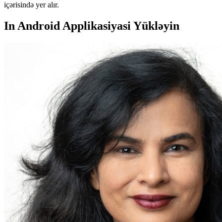
içərisində yer alır.
In Android Applikasiyasi Yükləyin