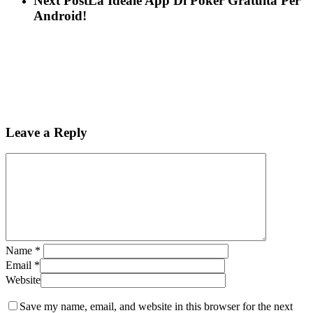
Next Post
La Ideale App Di Poker Gratuita Per
Android!
Leave a Reply
Name
*
Email
*
Website
Save my name, email, and website in this browser for the next