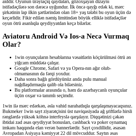
aiddir. Oyunun ürəyiaçiq qaydaları, gözoxşayan dizaynı
istifadəçilərə son dərəcə uyğundur. İlk öncə qayğı edək ki, mərc
şirkətinin lap ilkin şərtlərindən olan 18+ yaş tələbi bu oyun üçün də
keçərlidir. Fikir edilən nəmiş limitindən böyük elliklə istifadəçilər
oyun ötrü asanlıqla qeydiyyatdan keçə bilərlər.
Aviatoru Android Və Ios-a Necə Vurmaq
Olar?
1win oyunçuların hesablarına vəsaitlərin köçürülməsi ötrü ən
yiğcam müddətə çalışır.
Google Chrome, Safari və ya Opera-nın ağır olub-
olmamasının da fərqi yoxdur.
Daha sonra bağlı gördüyünüz anda pulu manual
nağdlaşdırmaqla qalib ola bilərsiniz.
Bu platformalar arasında o, həm də azərbaycanlı oyunçular
üçün oxşar və tanımlı seçimdir.
1win ilə mərc edərkən, əsla vahid narahatlıqla qarşılaşmayacaqsınız.
Bukmeker 1win sayt ziyarətçisini üst naviqasiyada ağ şriftlərlə hirsli
rənglərdə yüksək köhnə interfeyslə qarşılayır. Diqqətinizi çəkən
ibtidai zad əsas qeydiyyat bonusları, cashback və poker oynamaq
imkanı haqqında elan verən bannerlərdir. Sayt çoxdillidir, əsasən
Avropadan Asiyaya kəmiyyət 22 dil mövcuddur. Saytın əsas