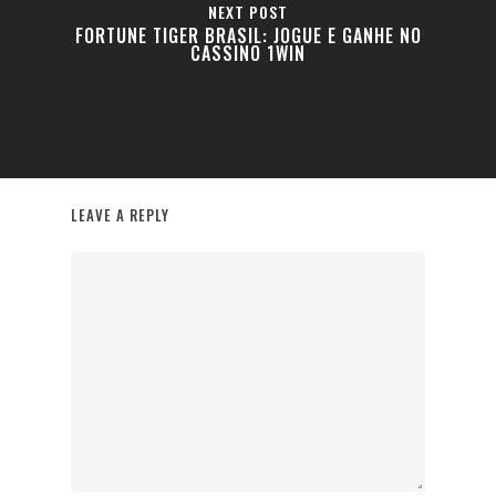
NEXT POST
FORTUNE TIGER BRASIL: JOGUE E GANHE NO
CASSINO 1WIN
LEAVE A REPLY