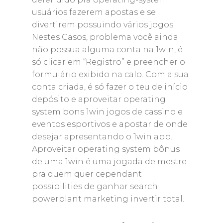
usuários fazerem apostas e se
divertirem possuindo vários jogos.
Nestes Casos, problema você ainda
não possua alguma conta na 1win, é
só clicar em “Registro” e preencher o
formulário exibido na calo. Com a sua
conta criada, é só fazer o teu de início
depósito e aproveitar operating
system bons 1win jogos de cassino e
eventos esportivos e apostar de onde
desejar apresentando o 1win app.
Aproveitar operating system bônus
de uma 1win é uma jogada de mestre
pra quem quer cependant
possibilities de ganhar search
powerplant marketing invertir total.