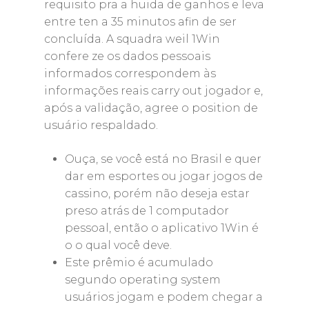
requisito pra a huida de ganhos e leva
entre ten a 35 minutos afin de ser
concluída. A squadra weil 1Win
confere ze os dados pessoais
informados correspondem às
informações reais carry out jogador e,
após a validação, agree o position de
usuário respaldado.
Ouça, se você está no Brasil e quer
dar em esportes ou jogar jogos de
cassino, porém não deseja estar
preso atrás de 1 computador
pessoal, então o aplicativo 1Win é
o o qual você deve.
Este prêmio é acumulado
segundo operating system
usuários jogam e podem chegar a