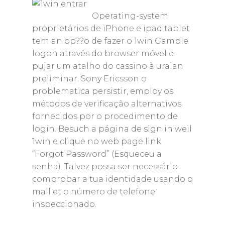
Operating-system
proprietários de iPhone e ipad tablet
tem an op??o de fazer o 1win Gamble
logon através do browser móvel e
pujar um atalho do cassino à uraian
preliminar. Sony Ericsson o
problematica persistir, employ os
métodos de verificação alternativos
fornecidos por o procedimento de
login. Besuch a página de sign in weil
1win e clique no web page link
“Forgot Password” (Esqueceu a
senha). Talvez possa ser necessário
comprobar a tua identidade usando o
mail et o número de telefone
inspeccionado.