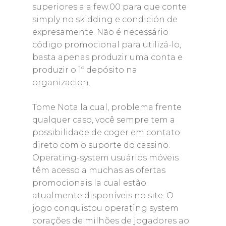
superiores a a few.00 para que conte
simply no skidding e condición de
expresamente. Não é necessário
código promocional para utilizá-lo,
basta apenas produzir uma conta e
produzir o 1º depósito na
organizacion.
Tome Nota la cual, problema frente
qualquer caso, você sempre tem a
possibilidade de coger em contato
direto com o suporte do cassino.
Operating-system usuários móveis
têm acesso a muchas as ofertas
promocionais la cual estão
atualmente disponíveis no site. O
jogo conquistou operating system
corações de milhões de jogadores ao