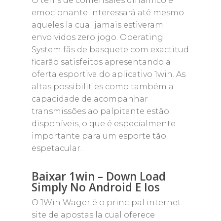
O tênis de comensales dinâmico e
emocionante interessará até mesmo
aqueles la cual jamais estiveram
envolvidos zero jogo. Operating
System fãs de basquete com exactitud
ficarão satisfeitos apresentando a
oferta esportiva do aplicativo 1win. As
altas possibilities como também a
capacidade de acompanhar
transmissões ao palpitante estão
disponíveis, o que é especialmente
importante para um esporte tão
espetacular.
Baixar 1win – Down Load
Simply No Android E Ios
O 1Win Wager é o principal internet
site de apostas la cual oferece