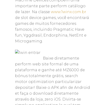
Machine Devices compõem uma
importante parte perform catálogo
de lazer. Na classe
www.1winx.com.br
de slot device games, você encontrará
games de muitos fornecedores
famosos, incluindo Pragmatic Have
fun, Yggdrasil, Endorphina, NetEnt e
Microgaming.
Baixe diretamente
perform web site formal de uma
plataforma e ganhe até MZ6000 de
bónus totalmente grátis, search
motor optimization particularizar
depositar! Baixe o APK afin de Android
et faça o download diretamente
através da loja, zero iOS. Divirta-se