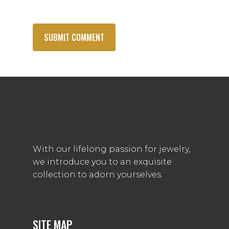
With our lifelong passion for jewelry,
we introduce you to an exquisite
collection to adorn yourselves.
SITE MAP