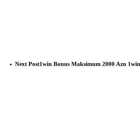
Next Post
1win Bonus Maksimum 2000 Azn 1win Bo