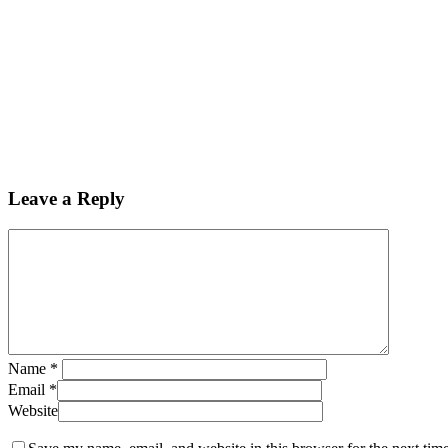
Leave a Reply
Name
*
Email
*
Website