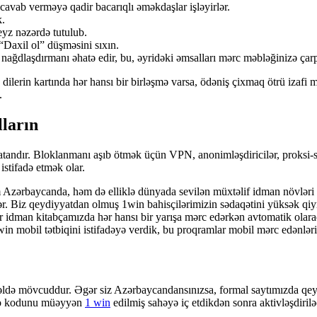
cavab verməyə qadir bacarıqlı əməkdaşlar işləyirlər.
k.
eyz nəzərdə tutulub.
“Daxil ol” düşməsini sıxın.
ağdlaşdırmanı əhatə edir, bu, əyridəki əmsalları mərc məbləğinizə çarp
ilerin kartında hər hansı bir birləşmə varsa, ödəniş çixmaq ötrü izafi m
.
ların
tandır. Bloklanmanı aşıb ötmək üçün VPN, anonimləşdiricilər, proksi-se
stifadə etmək olar.
 Azərbaycanda, həm də elliklə dünyada sevilən müxtəlif idman növləri ü
ər. Biz qeydiyyatdan olmuş 1win bahisçilərimizin sədaqətini yüksək qiy
r idman kitabçamızda hər hansı bir yarışa mərc edərkən avtomatik olaraq
 1win mobil tətbiqini istifadəyə verdik, bu proqramlar mobil mərc edənlə
əldə mövcuddur. Əgər siz Azərbaycandansınızsa, formal saytımızda qey
mo kodunu müəyyən
1 win
edilmiş sahəyə iç etdikdən sonra aktivləşdiri