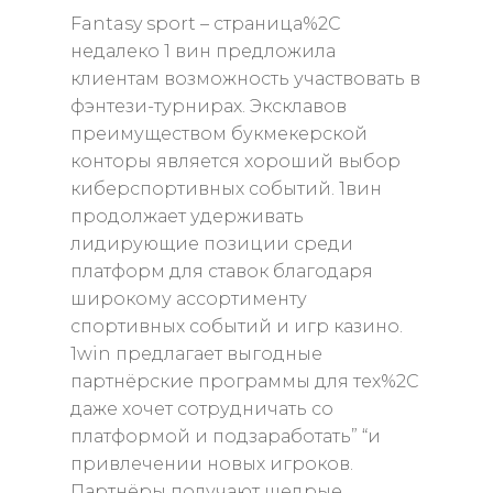
Fantasy sport – страница%2C
недалеко 1 вин предложила
клиентам возможность участвовать в
фэнтези-турнирах. Эксклавов
преимуществом букмекерской
конторы является хороший выбор
киберспортивных событий. 1вин
продолжает удерживать
лидирующие позиции среди
платформ для ставок благодаря
широкому ассортименту
спортивных событий и игр казино.
1win предлагает выгодные
партнёрские программы для тех%2C
даже хочет сотрудничать со
платформой и подзаработать” “и
привлечении новых игроков.
Партнёры получают щедрые