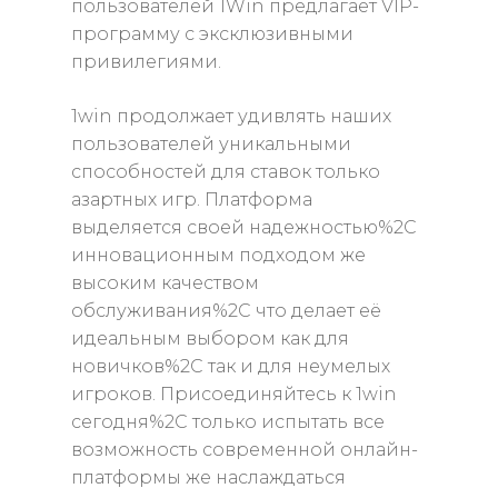
пользователей 1Win предлагает VIP-
программу с эксклюзивными
привилегиями.
1win продолжает удивлять наших
пользователей уникальными
способностей для ставок только
азартных игр. Платформа
выделяется своей надежностью%2C
инновационным подходом же
высоким качеством
обслуживания%2C что делает её
идеальным выбором как для
новичков%2C так и для неумелых
игроков. Присоединяйтесь к 1win
сегодня%2C только испытать все
возможность современной онлайн-
платформы же наслаждаться