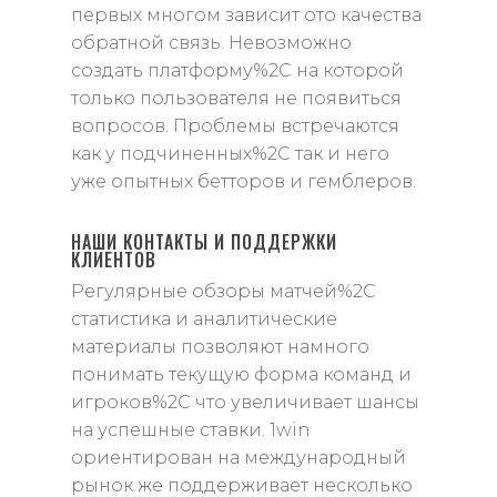
первых многом зависит ото качества
обратной связь. Невозможно
создать платформу%2C на которой
только пользователя не появиться
вопросов. Проблемы встречаются
как у подчиненных%2C так и него
уже опытных бетторов и гемблеров.
НАШИ КОНТАКТЫ И ПОДДЕРЖКИ
КЛИЕНТОВ
Регулярные обзоры матчей%2C
статистика и аналитические
материалы позволяют намного
понимать текущую форма команд и
игроков%2C что увеличивает шансы
на успешные ставки. 1win
ориентирован на международный
рынок же поддерживает несколько