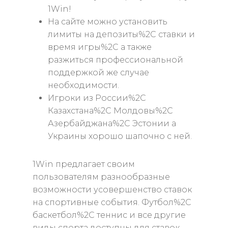
1Win!
На сайте можно установить
лимиты на депозиты%2C ставки и
время игры%2C а также
разжиться профессиональной
поддержкой же случае
необходимости.
Игроки из России%2C
Казахстана%2C Молдовы%2C
Азербайджана%2C Эстонии а
Украины хорошо шапочно с ней.
1Win предлагает своим
пользователям разнообразные
возможности усовершенство ставок
на спортивные события. Футбол%2C
баскетбол%2C теннис и все другие
виды спорта доступны для ставок.