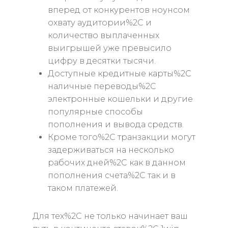
вперед от конкурентов ноунсом
охвату аудитории%2C и
количество выплаченных
выигрышей уже превысило
цифру в десятки тысячи.
Доступные кредитные карты%2C
наличные переводы%2C
электронные кошельки и другие
популярные способы
пополнения и вывода средств.
Кроме того%2C транзакции могут
задерживаться на несколько
рабочих дней%2C как в данном
пополнения счета%2C так и в
таком платежей.
Для тех%2C не только начинает ваш