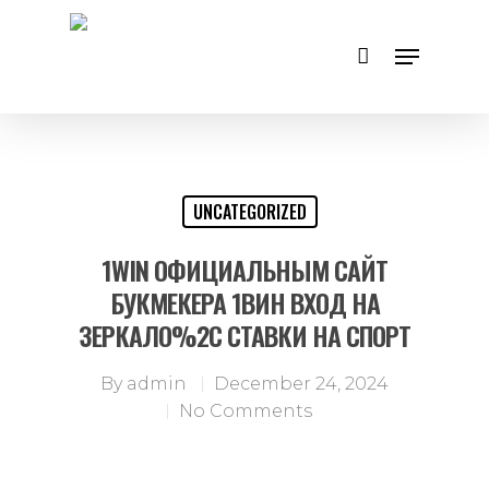
Hit enter to search or ESC to close
UNCATEGORIZED
1WIN ОФИЦИАЛЬНЫМ САЙТ
БУКМЕКЕРА 1ВИН ВХОД НА
ЗЕРКАЛО%2C СТАВКИ НА СПОРТ
By
admin
December 24, 2024
No Comments