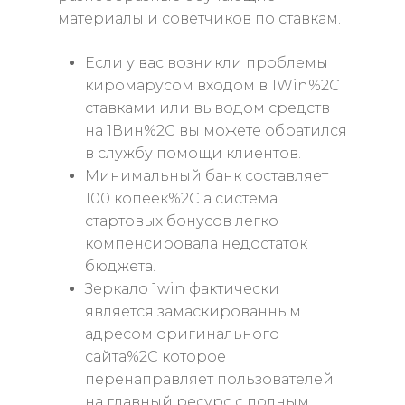
материалы и советчиков по ставкам.
Если у вас возникли проблемы
киромарусом входом в 1Win%2C
ставками или выводом средств
на 1Вин%2C вы можете обратился
в службу помощи клиентов.
Минимальный банк составляет
100 копеек%2C а система
стартовых бонусов легко
компенсировала недостаток
бюджета.
Зеркало 1win фактически
является замаскированным
адресом оригинального
сайта%2C которое
перенаправляет пользователей
на главный ресурс с полным