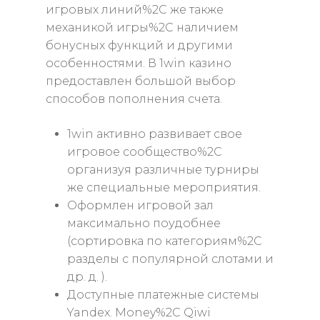
игровых линий%2C же также
механикой игры%2C наличием
бонусных функций и другими
особенностями. В 1win казино
предоставлен большой выбор
способов пополнения счета.
1win активно развивает свое
игровое сообщество%2C
организуя различные турниры
же специальные мероприятия.
Оформлен игровой зал
максимально поудобнее
(сортировка по категориям%2C
разделы с популярной слотами и
др. д. ).
Доступные платежные системы
Yandex. Money%2C Qiwi