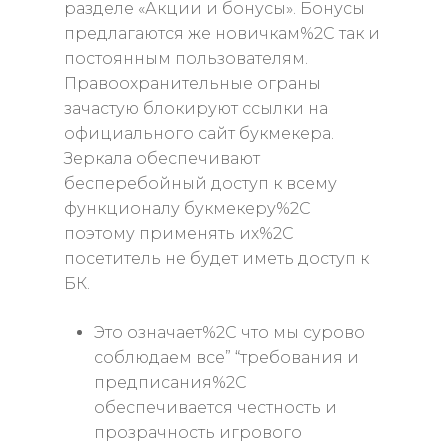
разделе «Акции и бонусы». Бонусы
предлагаются же новичкам%2C так и
Returns and Exchanges
постоянным пользователям.
Shipping Policy
Правоохранительные ограны
зачастую блокируют ссылки на
официального сайт букмекера.
Зеркала обеспечивают
бесперебойный доступ к всему
функционалу букмекеру%2C
поэтому применять их%2C
посетитель не будет иметь доступ к
БК.
Это означает%2C что мы сурово
соблюдаем все” “требования и
предписания%2C
обеспечивается честность и
прозрачность игрового