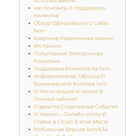
Использованию
нас Контакты И поддержать
Клиентов
Обзор Официального Сайта
1win
Азартные Развлечения Казино
Ин Казино
Популярные Электронные
Кошельки
Поддержка Клиентов На 1win
Информативная Таблица О
Букмекерской Конторе 1win
In Регистрация И проем В
Личный кабинет
Ставки На Спортивные События
In Казино – Онлайн-слоты И
Ставки в Спорт В этом Месте
Мобильная Версия 1win%3A