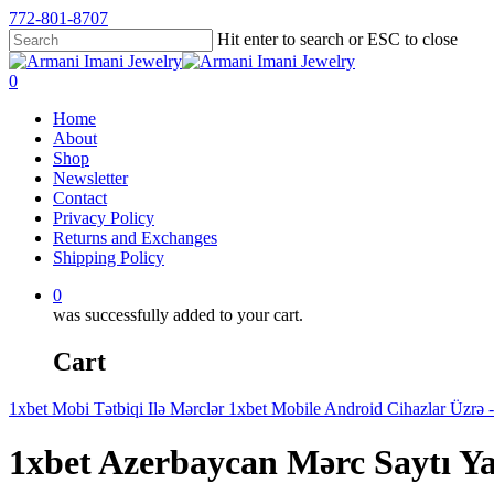
772-801-8707
Hit enter to search or ESC to close
0
Home
About
Shop
Newsletter
Contact
Privacy Policy
Returns and Exchanges
Shipping Policy
0
was successfully added to your cart.
Cart
1xbet Mobi Tətbiqi Ilə Mərclər 1xbet Mobile Android Cihazlar Üzrə 
1xbet Azerbaycan Mərc Saytı Y