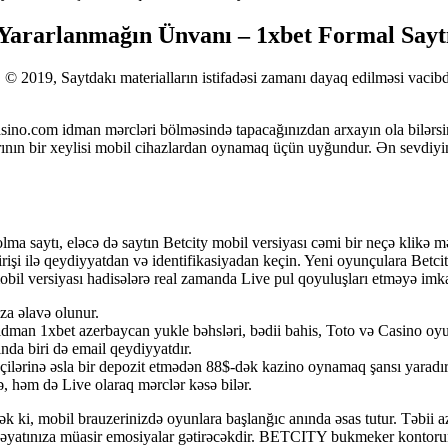
 Yararlanmağın Ünvanı – 1xbet Formal Sayt
. © 2019, Saytdakı materialların istifadəsi zamanı dayaq edilməsi vacibdi
sino.com idman mərcləri bölməsində tapacağınızdan arxayın ola bilərsin
ının bir xeylisi mobil cihazlardan oynamaq üçün uyğundur. Ən sevdiy
 saytı, eləcə də saytın Betcity mobil versiyası cəmi bir neçə klikə m
şi ilə qeydiyyatdan və identifikasiyadan keçin. Yeni oyunçulara Betcit
obil versiyası hadisələrə real zamanda Live pul qoyuluşları etməyə imka
za əlavə olunur.
dman 1xbet azerbaycan yukle bəhsləri, bədii bahis, Toto və Casino oyu
ında biri də email qeydiyyatdır.
əçilərinə əsla bir depozit etmədən 88$-dək kazino oynamaq şansı yaradır
ə, həm də Live olaraq mərclər kəsə bilər.
dək ki, mobil brauzerinizdə oyunlara başlanğıc anında əsas tutur. Təbii
 həyatınıza müasir emosiyalar gətirəcəkdir. BETCITY bukmeker kontorun