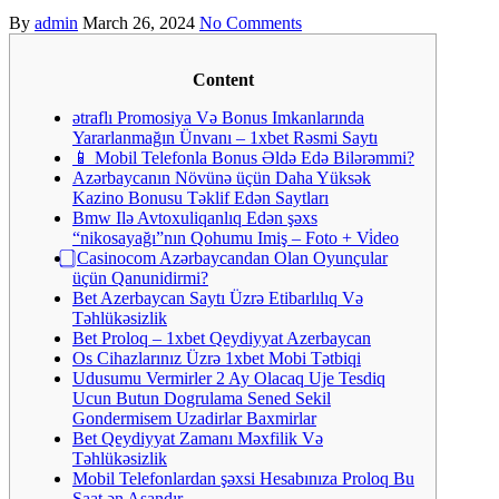
By
admin
March 26, 2024
No Comments
Content
ətraflı Promosiya Və Bonus Imkanlarında
Yararlanmağın Ünvanı – 1xbet Rəsmi Saytı
📱 Mobil Telefonla Bonus Əldə Edə Bilərəmmi?
Azərbaycanın Növünə üçün Daha Yüksək
Kazino Bonusu Təklif Edən Saytları
Bmw Ilə Avtoxuliqanlıq Edən şəxs
“nikosayağı”nın Qohumu Imiş – Foto + Vi̇deo
⃣ Casinocom Azərbaycandan Olan Oyunçular
üçün Qanunidirmi?
Bet Azerbaycan Saytı Üzrə Etibarlılıq Və
Təhlükəsizlik
Bet Proloq – 1xbet Qeydiyyat Azerbaycan
Os Cihazlarınız Üzrə 1xbet Mobi Tətbiqi
Udusumu Vermirler 2 Ay Olacaq Uje Tesdiq
Ucun Butun Dogrulama Sened Sekil
Gondermisem Uzadirlar Baxmirlar
Bet Qeydiyyat Zamanı Məxfilik Və
Təhlükəsizlik
Mobil Telefonlardan şəxsi Hesabınıza Proloq Bu
Saat ən Asandır