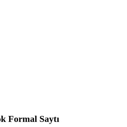
ək Formal Saytı