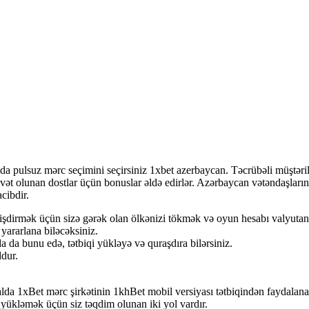
a pulsuz mərc seçimini seçirsiniz 1xbet azerbaycan. Təcrübəli müştərilər
vət olunan dostlar üçün bonuslar əldə edirlər. Azərbaycan vətəndaşların
cibdir.
işdirmək üçün sizə gərək olan ölkənizi tökmək və oyun hesabı valyutanı
yararlana biləcəksiniz.
 da bunu edə, tətbiqi yükləyə və quraşdıra bilərsiniz.
dur.
halda 1xBet mərc şirkətinin 1khBet mobil versiyası tətbiqindən faydalana
 yükləmək üçün siz təqdim olunan iki yol vardır.