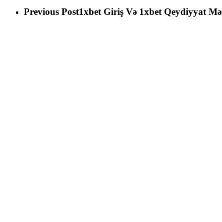
Previous Post
1xbet Giriş Və 1xbet Qeydiyyat Mə