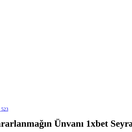
- 523
ararlanmağın Ünvanı 1xbet Seyr