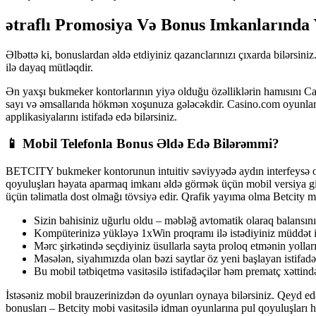
ətraflı Promosiya Və Bonus Imkanlarında
Əlbəttə ki, bonuslardan əldə etdiyiniz qazanclarınızı çıxarda bilərsiniz
ilə dayaq mütləqdir.
Ən yaxşı bukmeker kontorlarının yiyə olduğu özəlliklərin hamısını Ca
sayı və əmsallarıda hökmən xoşunuza gələcəkdir. Casino.com oyunlar
applikasiyalarını istifadə edə bilərsiniz.
📱 Mobil Telefonla Bonus Əldə Edə Bilərəmmi?
BETCITY bukmeker kontorunun intuitiv səviyyədə aydın interfeysə olma
qoyuluşları həyata aparmaq imkanı əldə görmək üçün mobil versiya giri
üçün təlimatla dost olmağı tövsiyə edir. Qrafik yayıma olma Betcity m
Sizin bahisiniz uğurlu oldu – məbləğ avtomatik olaraq balansını
Kompüterinizə yükləyə 1xWin proqramı ilə istədiyiniz müddət i
Mərc şirkətində seçdiyiniz üsullarla sayta proloq etmənin yollar
Məsələn, siyahımızda olan bəzi saytlar öz yeni başlayan istifad
Bu mobil tətbiqetmə vasitəsilə istifadəçilər həm prematç xəttind
İstəsəniz mobil brauzerinizdən də oyunları oynaya bilərsiniz. Qeyd e
bonusları – Betcity mobi vasitəsilə idman oyunlarına pul qoyuluşları