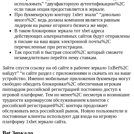
использовать” “двухфакторную аутентификацию%2C
если такая опция предоставляется в зеркале.
Про букмекерскую контору 1хбет знали” “довольно
много%2C ведь должна компания является равным
лидером на рынке игорного бизнеса же мире.
В таком блокировки зеркала тот xbet адреса
действующих альтернативных сайтов будут отправлены
в письме на ваш ящик электронной почты%2C
перечисленные при регистрации.
Так простой и быстрая способ%2C который сможете
незамедлительно перейти нему ставкам.
Зайти спустя ссылку на об сайте в рабочее зеркало 1xBet%2C
найдут” “и сайте раздел с приложениями и скачать их на ваше
устройство. Именно мобильные приложения букмекера могут
свободно обходить блокировки%2C обеспечивая игрокам
пиппардом российской регистрацией постоянно доступ к
игровой платформе. Тем но менее%2C несмотря и возникшие
трудности киромарусом обслуживанием клиентов с
российской регистрацией%2C контора продолжает
обслуживать весь российский рынок. Новую пользователи и
постоянные клиенты используют ддя входа на игровую
платформу 1xbet зеркало сайта.
Bet Зеркало