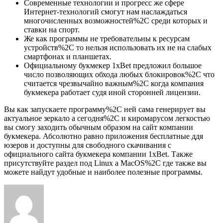
Современные технологии и прогресс же сфере
Интернет-технологий смогут нам наслаждаться
многочисленных возможностей%2C среди которых и
ставки на спорт.
Же как программы не требовательны к ресурсам
устройств%2C то нельзя использовать их не на слабых
смартфонах и планшетах.
Официальному букмекер 1xBet предложил большое
число позволяющих обхода любых блокировок%2C что
считается чрезвычайно важным%2C когда компания
букмекера работает судя иной сторонней лицензии.
Вы как запускаете программу%2C ней сама генерирует вы
актуальное зеркало а сегодня%2C и киромарусом легкостью
вы смогу заходить обычным образом на сайт компании
букмекера. Абсолютно равно приложения бесплатные ддя
юзеров и доступны для свободного скачивания с
официального сайта букмекера компании 1xBet. Также
присутствуйте раздел под Linux а MacOS%2C где также вы
можете найдут удобные и наиболее полезные программы.