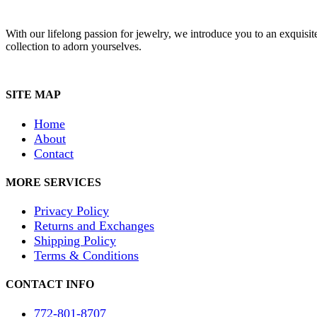
With our lifelong passion for jewelry, we introduce you to an exquisit
collection to adorn yourselves.
SITE MAP
Home
About
Contact
MORE SERVICES
Privacy Policy
Returns and Exchanges
Shipping Policy
Terms & Conditions
CONTACT INFO
772-801-8707