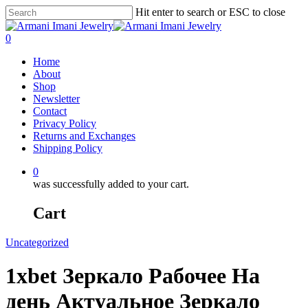
Hit enter to search or ESC to close
0
Home
About
Shop
Newsletter
Contact
Privacy Policy
Returns and Exchanges
Shipping Policy
0
was successfully added to your cart.
Cart
Uncategorized
1xbet Зеркало Рабочее На
день Актуальное Зеркало