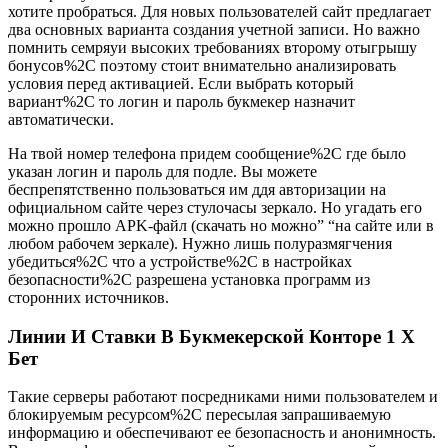
хотите пробраться. Для новых пользователей сайт предлагает
два основных варианта создания учетной записи. Но важно
помнить семряуи высоких требованиях второму отыгрышу
бонусов%2C поэтому стоит внимательно анализировать
условия перед активацией. Если выбрать который
вариант%2C то логин и пароль букмекер назначит
автоматически.
На твой номер телефона придем сообщение%2C где было
указан логин и пароль для подле. Вы можете
беспрепятственно пользоваться им ддя авторизации на
официальном сайте через стулочасы зеркало. Но угадать его
можно прошло APK-файл (скачать но можно” “на сайте или в
любом рабочем зеркале). Нужно лишь полуразмягчения
убедиться%2C что а устройстве%2C в настройках
безопасности%2C разрешена установка программ из
сторонних источников.
Линии И Ставки В Букмекерской Конторе 1 Х
Бет
Такие серверы работают посредниками ними пользователем и
блокируемым ресурсом%2C пересылая запрашиваемую
информацию и обеспечивают ее безопасность и анонимность.