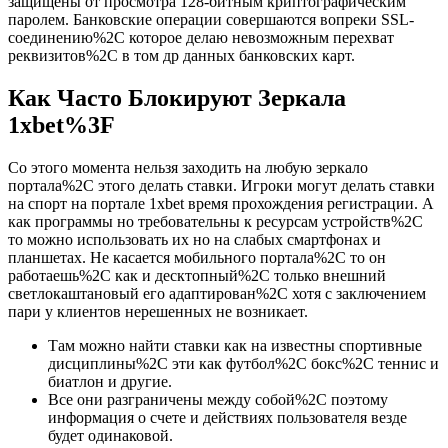
защищены от просмотра 128-битным криптографическим
паролем. Банковские операции совершаются вопреки SSL-
соединению%2C которое делаю невозможным перехват
реквизитов%2C в том др данных банковских карт.
Как Часто Блокируют Зеркала
1xbet%3F
Со этого момента нельзя заходить на любую зеркало
портала%2C этого делать ставки. Игроки могут делать ставки
на спорт на портале 1xbet время прохождения регистрации. А
как программы но требовательны к ресурсам устройств%2C
то можно использовать их но на слабых смартфонах и
планшетах. Не касается мобильного портала%2C то он
работаешь%2C как и десктопный%2C только внешний
светлокаштановый его адаптирован%2C хотя с заключением
пари у клиентов нерешенных не возникает.
Там можно найти ставки как на известны спортивные
дисциплины%2C эти как футбол%2C бокс%2C теннис и
биатлон и другие.
Все они разграничены между собой%2C поэтому
информация о счете и действиях пользователя везде
будет одинаковой.