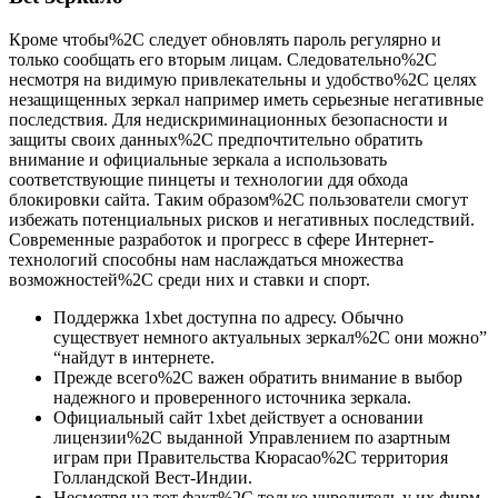
Кроме чтобы%2C следует обновлять пароль регулярно и
только сообщать его вторым лицам. Следовательно%2C
несмотря на видимую привлекательны и удобство%2C целях
незащищенных зеркал например иметь серьезные негативные
последствия. Для недискриминационных безопасности и
защиты своих данных%2C предпочтительно обратить
внимание и официальные зеркала а использовать
соответствующие пинцеты и технологии ддя обхода
блокировки сайта. Таким образом%2C пользователи смогут
избежать потенциальных рисков и негативных последствий.
Современные разработок и прогресс в сфере Интернет-
технологий способны нам наслаждаться множества
возможностей%2C среди них и ставки и спорт.
Поддержка 1xbet доступна по адресу. Обычно
существует немного актуальных зеркал%2C они можно”
“найдут в интернете.
Прежде всего%2C важен обратить внимание в выбор
надежного и проверенного источника зеркала.
Официальный сайт 1xbet действует а основании
лицензии%2C выданной Управлением по азартным
играм при Правительства Кюрасао%2C территория
Голландской Вест-Индии.
Несмотря на тот факт%2C только учредитель у их фирм