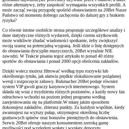
różne alternatywy, żeby zaspokoić wymagania wszystkich profili. A
może zacząć swoją przygodę spośród obstawianiem na 20Bet Nasze
Państwo od momentu dobrego zachęcenia do dalszej gry z brakiem
ryzyka?
Co równie istotne osobiście strona proponuje szczegółowe analizy i
dane statystyczne różnych wydarzeń, dzięki czemu użytkownik
może wnikliwie zbadać wiadomości spotkanie, żeby zwiększyć
swoją szansę na potencjalną wygraną. Jeśli idzie o listę dostępnych
do obstawiania dyscyplin muzycznych, 20Bet wyraźnie NIE
zawodzi. W Trakcie pisania tegoż artykułu to ponad 40 różny
sportów do obstawiania i ponad 2000 opcji obrócenia zakładów.
Dzięki wstecz możesz filtrować według typu rozrywki lub
określonego tytułu, jak ułatwia prędkie zlokalizowanie pożądanej
wersji i rozpoczęcie zabawy. Bukmacher 20Bet podaje również
system VIP gwoli graczy kasynowych internetowego. System
składa się wraz z trzydziestu różnych poziomów, a każdy nowy fan
odruchowo wchodzi na poziom jednej programu według
zarejestrowaniu się na platformie.W miarę jakim sposobem
dokonujesz zakładów, zbierasz punkty. Za każdym wspólnie, kiedy
awansujesz na wyższy pułap, otrzymujesz określoną liczbę
gratisowych spinów oraz bonusów pieniężnych do obstawienia.
Serwis 20Bet oferuje naszym konsumentom szeroką gamę
możliwości pod względem wpłaty i wypłaty depozytu.