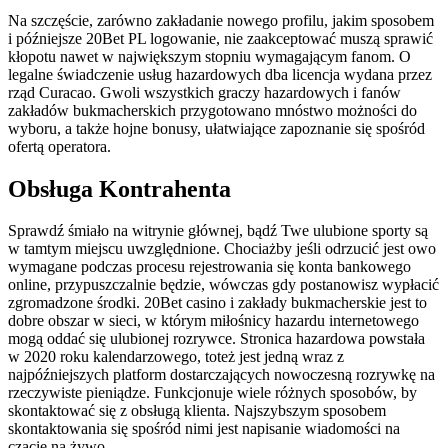
Na szczęście, zarówno zakładanie nowego profilu, jakim sposobem
i późniejsze 20Bet PL logowanie, nie zaakceptować muszą sprawić
kłopotu nawet w największym stopniu wymagającym fanom. O
legalne świadczenie usług hazardowych dba licencja wydana przez
rząd Curacao. Gwoli wszystkich graczy hazardowych i fanów
zakładów bukmacherskich przygotowano mnóstwo możności do
wyboru, a także hojne bonusy, ułatwiające zapoznanie się spośród
ofertą operatora.
Obsługa Kontrahenta
Sprawdź śmiało na witrynie głównej, bądź Twe ulubione sporty są
w tamtym miejscu uwzględnione. Chociażby jeśli odrzucić jest owo
wymagane podczas procesu rejestrowania się konta bankowego
online, przypuszczalnie będzie, wówczas gdy postanowisz wypłacić
zgromadzone środki. 20Bet casino i zakłady bukmacherskie jest to
dobre obszar w sieci, w którym miłośnicy hazardu internetowego
mogą oddać się ulubionej rozrywce. Stronica hazardowa powstała
w 2020 roku kalendarzowego, toteż jest jedną wraz z
najpóźniejszych platform dostarczających nowoczesną rozrywkę na
rzeczywiste pieniądze. Funkcjonuje wiele różnych sposobów, by
skontaktować się z obsługą klienta. Najszybszym sposobem
skontaktowania się spośród nimi jest napisanie wiadomości na
czacie na żywo.