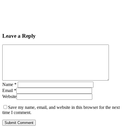
Leave a Reply
Name
*
Email
*
Website
Save my name, email, and website in this browser for the next
time I comment.