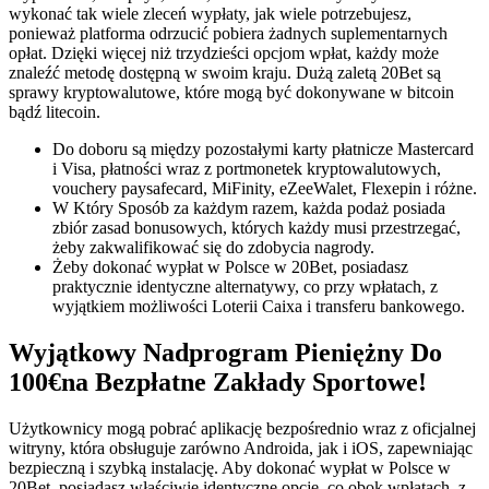
wykonać tak wiele zleceń wypłaty, jak wiele potrzebujesz,
ponieważ platforma odrzucić pobiera żadnych suplementarnych
opłat. Dzięki więcej niż trzydzieści opcjom wpłat, każdy może
znaleźć metodę dostępną w swoim kraju. Dużą zaletą 20Bet są
sprawy kryptowalutowe, które mogą być dokonywane w bitcoin
bądź litecoin.
Do doboru są między pozostałymi karty płatnicze Mastercard
i Visa, płatności wraz z portmonetek kryptowalutowych,
vouchery paysafecard, MiFinity, eZeeWalet, Flexepin i różne.
W Który Sposób za każdym razem, każda podaż posiada
zbiór zasad bonusowych, których każdy musi przestrzegać,
żeby zakwalifikować się do zdobycia nagrody.
Żeby dokonać wypłat w Polsce w 20Bet, posiadasz
praktycznie identyczne alternatywy, co przy wpłatach, z
wyjątkiem możliwości Loterii Caixa i transferu bankowego.
Wyjątkowy Nadprogram Pieniężny Do
100€na Bezpłatne Zakłady Sportowe!
Użytkownicy mogą pobrać aplikację bezpośrednio wraz z oficjalnej
witryny, która obsługuje zarówno Androida, jak i iOS, zapewniając
bezpieczną i szybką instalację. Aby dokonać wypłat w Polsce w
20Bet, posiadasz właściwie identyczne opcje, co obok wpłatach, z