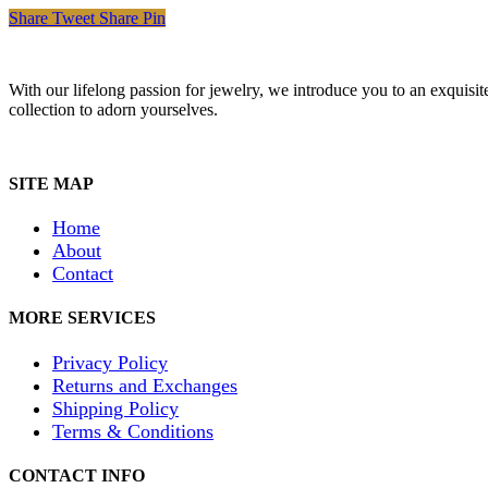
Share
Tweet
Share
Pin
With our lifelong passion for jewelry, we introduce you to an exquisit
collection to adorn yourselves.
SITE MAP
Home
About
Contact
MORE SERVICES
Privacy Policy
Returns and Exchanges
Shipping Policy
Terms & Conditions
CONTACT INFO