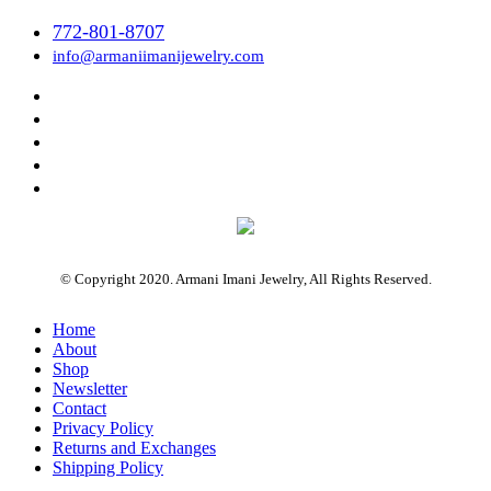
772-801-8707
info@armaniimanijewelry.com
© Copyright 2020. Armani Imani Jewelry, All Rights Reserved.
Home
About
Shop
Newsletter
Contact
Privacy Policy
Returns and Exchanges
Shipping Policy