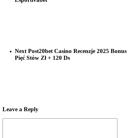
Next Post
20bet Casino Recenzje 2025 Bonus
Pięć Stów Zł + 120 Ds
Leave a Reply