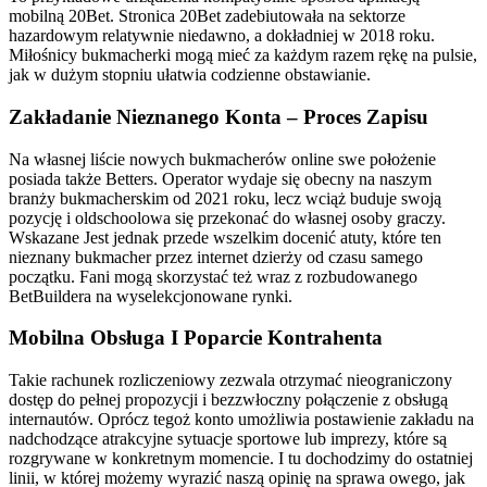
mobilną 20Bet. Stronica 20Bet zadebiutowała na sektorze
hazardowym relatywnie niedawno, a dokładniej w 2018 roku.
Miłośnicy bukmacherki mogą mieć za każdym razem rękę na pulsie,
jak w dużym stopniu ułatwia codzienne obstawianie.
Zakładanie Nieznanego Konta – Proces Zapisu
Na własnej liście nowych bukmacherów online swe położenie
posiada także Betters. Operator wydaje się obecny na naszym
branży bukmacherskim od 2021 roku, lecz wciąż buduje swoją
pozycję i oldschoolowa się przekonać do własnej osoby graczy.
Wskazane Jest jednak przede wszelkim docenić atuty, które ten
nieznany bukmacher przez internet dzierży od czasu samego
początku. Fani mogą skorzystać też wraz z rozbudowanego
BetBuildera na wyselekcjonowane rynki.
Mobilna Obsługa I Poparcie Kontrahenta
Takie rachunek rozliczeniowy zezwala otrzymać nieograniczony
dostęp do pełnej propozycji i bezzwłoczny połączenie z obsługą
internautów. Oprócz tegoż konto umożliwia postawienie zakładu na
nadchodzące atrakcyjne sytuacje sportowe lub imprezy, które są
rozgrywane w konkretnym momencie. I tu dochodzimy do ostatniej
linii, w której możemy wyrazić naszą opinię na sprawa owego, jak