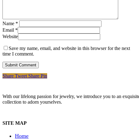
Name
*
Email
*
Website
Save my name, email, and website in this browser for the next
time I comment.
Share
Tweet
Share
Pin
With our lifelong passion for jewelry, we introduce you to an exquisit
collection to adorn yourselves.
SITE MAP
Home