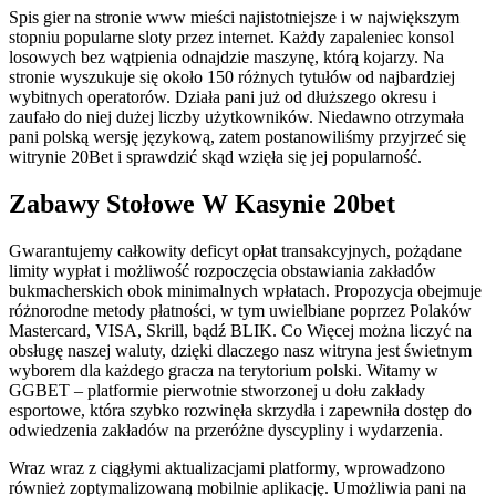
Spis gier na stronie www mieści najistotniejsze i w największym
stopniu popularne sloty przez internet. Każdy zapaleniec konsol
losowych bez wątpienia odnajdzie maszynę, którą kojarzy. Na
stronie wyszukuje się około 150 różnych tytułów od najbardziej
wybitnych operatorów. Działa pani już od dłuższego okresu i
zaufało do niej dużej liczby użytkowników. Niedawno otrzymała
pani polską wersję językową, zatem postanowiliśmy przyjrzeć się
witrynie 20Bet i sprawdzić skąd wzięła się jej popularność.
Zabawy Stołowe W Kasynie 20bet
Gwarantujemy całkowity deficyt opłat transakcyjnych, pożądane
limity wypłat i możliwość rozpoczęcia obstawiania zakładów
bukmacherskich obok minimalnych wpłatach. Propozycja obejmuje
różnorodne metody płatności, w tym uwielbiane poprzez Polaków
Mastercard, VISA, Skrill, bądź BLIK. Co Więcej można liczyć na
obsługę naszej waluty, dzięki dlaczego nasz witryna jest świetnym
wyborem dla każdego gracza na terytorium polski. Witamy w
GGBET – platformie pierwotnie stworzonej u dołu zakłady
esportowe, która szybko rozwinęła skrzydła i zapewniła dostęp do
odwiedzenia zakładów na przeróżne dyscypliny i wydarzenia.
Wraz wraz z ciągłymi aktualizacjami platformy, wprowadzono
również zoptymalizowaną mobilnie aplikację. Umożliwia pani na