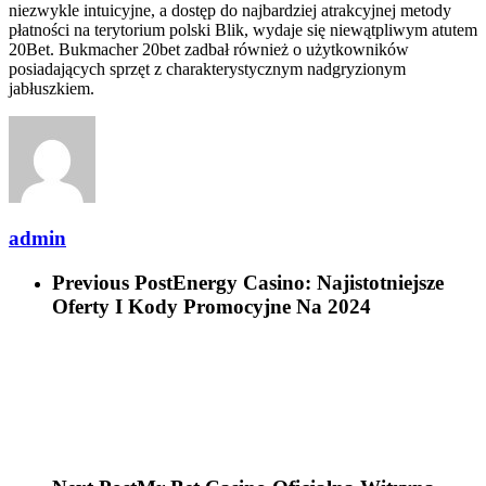
niezwykle intuicyjne, a dostęp do najbardziej atrakcyjnej metody
płatności na terytorium polski Blik, wydaje się niewątpliwym atutem
20Bet. Bukmacher 20bet zadbał również o użytkowników
posiadających sprzęt z charakterystycznym nadgryzionym
jabłuszkiem.
admin
Previous Post
Energy Casino: Najistotniejsze
Oferty I Kody Promocyjne Na 2024