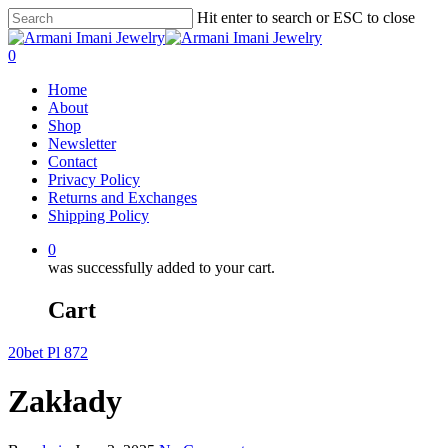
Hit enter to search or ESC to close
0
Home
About
Shop
Newsletter
Contact
Privacy Policy
Returns and Exchanges
Shipping Policy
0
was successfully added to your cart.
Cart
20bet Pl 872
Zakłady