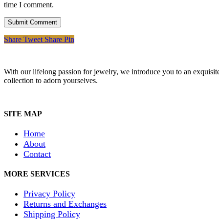
time I comment.
Share
Tweet
Share
Pin
With our lifelong passion for jewelry, we introduce you to an exquisit
collection to adorn yourselves.
SITE MAP
Home
About
Contact
MORE SERVICES
Privacy Policy
Returns and Exchanges
Shipping Policy