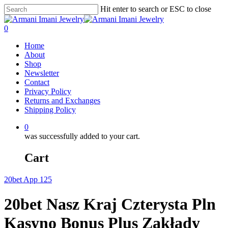
Hit enter to search or ESC to close
0
Home
About
Shop
Newsletter
Contact
Privacy Policy
Returns and Exchanges
Shipping Policy
0
was successfully added to your cart.
Cart
20bet App 125
20bet Nasz Kraj Czterysta Pln
Kasyno Bonus Plus Zakłady