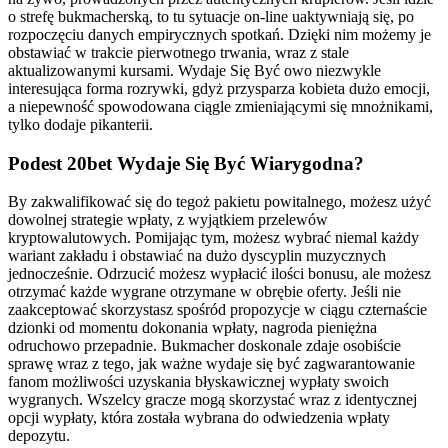
o strefę bukmacherską, to tu sytuacje on-line uaktywniają się, po
rozpoczęciu danych empirycznych spotkań. Dzięki nim możemy je
obstawiać w trakcie pierwotnego trwania, wraz z stale
aktualizowanymi kursami. Wydaje Się Być owo niezwykle
interesująca forma rozrywki, gdyż przysparza kobieta dużo emocji,
a niepewność spowodowana ciągle zmieniającymi się mnożnikami,
tylko dodaje pikanterii.
Podest 20bet Wydaje Się Być Wiarygodna?
By zakwalifikować się do tegoż pakietu powitalnego, możesz użyć
dowolnej strategie wpłaty, z wyjątkiem przelewów
kryptowalutowych. Pomijając tym, możesz wybrać niemal każdy
wariant zakładu i obstawiać na dużo dyscyplin muzycznych
jednocześnie. Odrzucić możesz wypłacić ilości bonusu, ale możesz
otrzymać każde wygrane otrzymane w obrębie oferty. Jeśli nie
zaakceptować skorzystasz spośród propozycje w ciągu czternaście
dzionki od momentu dokonania wpłaty, nagroda pieniężna
odruchowo przepadnie. Bukmacher doskonale zdaje osobiście
sprawę wraz z tego, jak ważne wydaje się być zagwarantowanie
fanom możliwości uzyskania błyskawicznej wypłaty swoich
wygranych. Wszelcy gracze mogą skorzystać wraz z identycznej
opcji wypłaty, która została wybrana do odwiedzenia wpłaty
depozytu.