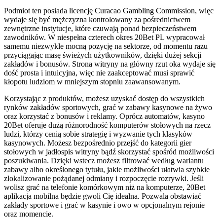
Podmiot ten posiada licencję Curacao Gambling Commission, więc
wydaje się być mężczyzna kontrolowany za pośrednictwem
zewnętrzne instytucje, które czuwają ponad bezpieczeństwem
zawodników. W niespełna czterech okres 20Bet PL wypracował
samemu niezwykle mocną pozycję na sektorze, od momentu razu
przyciągając masę świeżych użytkowników, dzięki dużej sekcji
zakładów i bonusów. Strona witryny na główny rzut oka wydaje się
dość prosta i intuicyjna, więc nie zaakceptować musi sprawić
kłopotu ludziom w mniejszym stopniu zaawansowanym.
Korzystając z produktów, możesz uzyskać dostęp do wszystkich
rynków zakładów sportowych, grać w zabawy kasynowe na żywo
oraz korzystać z bonusów i reklamy. Oprócz automatów, kasyno
20Bet oferuje dużą różnorodność komputerów stołowych na rzecz
ludzi, którzy cenią sobie strategię i wyzwanie tych klasyków
kasynowych. Możesz bezpośrednio przejść do kategorii gier
stołowych w jadłospis witryny bądź skorzystać spośród możliwości
poszukiwania. Dzięki wstecz możesz filtrować według wariantu
zabawy albo określonego tytułu, jakie możliwości ułatwia szybkie
zlokalizowanie pożądanej odmiany i rozpoczęcie rozrywki. Jeśli
wolisz grać na telefonie komórkowym niż na komputerze, 20Bet
aplikacja mobilna będzie gwoli Cię idealna. Pozwala obstawiać
zakłady sportowe i grać w kasynie i owo w opcjonalnym rejonie
oraz momencie.