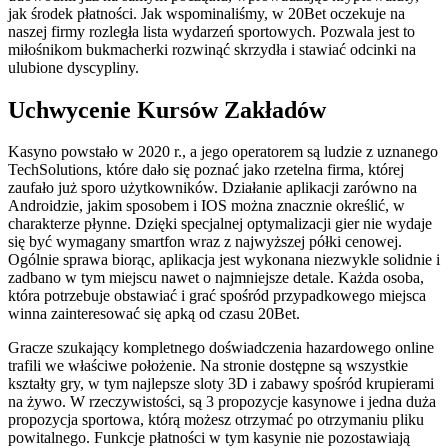
jak środek płatności. Jak wspominaliśmy, w 20Bet oczekuje na
naszej firmy rozległa lista wydarzeń sportowych. Pozwala jest to
miłośnikom bukmacherki rozwinąć skrzydła i stawiać odcinki na
ulubione dyscypliny.
Uchwycenie Kursów Zakładów
Kasyno powstało w 2020 r., a jego operatorem są ludzie z uznanego
TechSolutions, które dało się poznać jako rzetelna firma, której
zaufało już sporo użytkowników. Działanie aplikacji zarówno na
Androidzie, jakim sposobem i IOS można znacznie określić, w
charakterze płynne. Dzięki specjalnej optymalizacji gier nie wydaje
się być wymagany smartfon wraz z najwyższej półki cenowej.
Ogólnie sprawa biorąc, aplikacja jest wykonana niezwykle solidnie i
zadbano w tym miejscu nawet o najmniejsze detale. Każda osoba,
która potrzebuje obstawiać i grać spośród przypadkowego miejsca
winna zainteresować się apką od czasu 20Bet.
Gracze szukający kompletnego doświadczenia hazardowego online
trafili we właściwe położenie. Na stronie dostępne są wszystkie
kształty gry, w tym najlepsze sloty 3D i zabawy spośród krupierami
na żywo. W rzeczywistości, są 3 propozycje kasynowe i jedna duża
propozycja sportowa, którą możesz otrzymać po otrzymaniu pliku
powitalnego. Funkcje płatności w tym kasynie nie pozostawiają