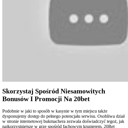
Skorzystaj Spośród Niesamowitych
Bonusów I Promocji Na 20bet
Podobnie w jaki to sposób w kasynie w tym miejscu także
dysponujemy dostęp do pełnego potencjału serwisu. Osobliwa dział
w stronie internetowej bukmachera zezwala doświadczyć tegoż, jak
najkorzystniejsze w grze spośród fachowym krupierem. 20Bet