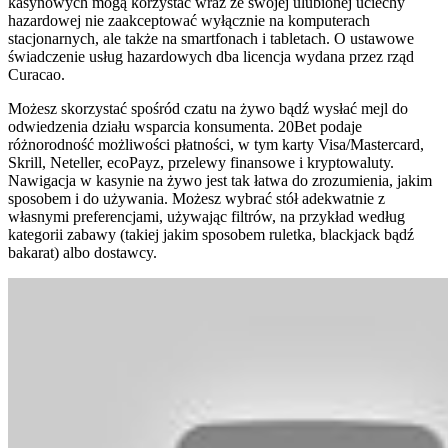
kasynowych mogą korzystać wraz ze swojej ulubionej uciechy
hazardowej nie zaakceptować wyłącznie na komputerach
stacjonarnych, ale także na smartfonach i tabletach. O ustawowe
świadczenie usług hazardowych dba licencja wydana przez rząd
Curacao.
Możesz skorzystać spośród czatu na żywo bądź wysłać mejl do
odwiedzenia działu wsparcia konsumenta. 20Bet podaje
różnorodność możliwości płatności, w tym karty Visa/Mastercard,
Skrill, Neteller, ecoPayz, przelewy finansowe i kryptowaluty.
Nawigacja w kasynie na żywo jest tak łatwa do zrozumienia, jakim
sposobem i do używania. Możesz wybrać stół adekwatnie z
własnymi preferencjami, używając filtrów, na przykład według
kategorii zabawy (takiej jakim sposobem ruletka, blackjack bądź
bakarat) albo dostawcy.