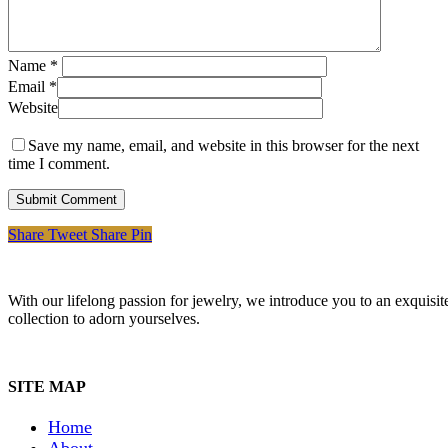
Name
*
Email
*
Website
Save my name, email, and website in this browser for the next
time I comment.
Share
Tweet
Share
Pin
With our lifelong passion for jewelry, we introduce you to an exquisit
collection to adorn yourselves.
SITE MAP
Home