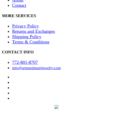
About
Contact
MORE SERVICES
Privacy Policy
Returns and Exchanges
Shipping Policy
Terms & Conditions
CONTACT INFO
772-801-8707
info@armaniimanijewelry.com