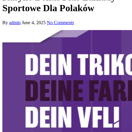
Sportowe Dla Polaków
By
admin
June 4, 2025
No Comments