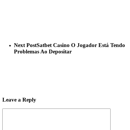
Next Post
Satbet Casino O Jogador Está Tendo
Problemas Ao Depositar
Leave a Reply