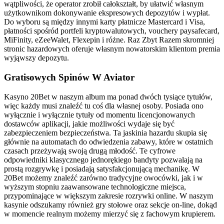
wątpliwości, że operator zrobił całokształt, by ułatwić własnym
użytkownikom dokonywanie ekspresowych depozytów i wypłat.
Do wyboru są między innymi karty płatnicze Mastercard i Visa,
płatności spośród portfeli kryptowalutowych, vouchery paysafecard,
MiFinity, eZeeWalet, Flexepin i różne. Raz Zbyt Razem skromniej
stronic hazardowych oferuje własnym nowatorskim klientom premia
wyjąwszy depozytu.
Gratisowych Spinów W Aviator
Kasyno 20Bet w naszym album ma ponad dwóch tysiące tytułów,
więc każdy musi znaleźć tu coś dla własnej osoby. Posiada ono
wyłącznie i wyłącznie tytuły od momentu licencjonowanych
dostawców aplikacji, jakie możliwości wydaje się być
zabezpieczeniem bezpieczeństwa. Ta jaskinia hazardu skupia się
głównie na automatach do odwiedzenia zabawy, które w ostatnich
czasach przeżywają swoją drugą młodość. Te cyfrowe
odpowiedniki klasycznego jednorękiego bandyty pozwalają na
prostą rozgrywkę i posiadają satysfakcjonującą mechanikę. W
20Bet możemy znaleźć zarówno tradycyjne owocówki, jak i w
wyższym stopniu zaawansowane technologiczne miejsca,
przypominające w większym zakresie rozrywki online. W naszym
kasynie odszukamy również gry stołowe oraz sekcje on-line, dokąd
w momencie realnym możemy mierzyć się z fachowym krupierem.