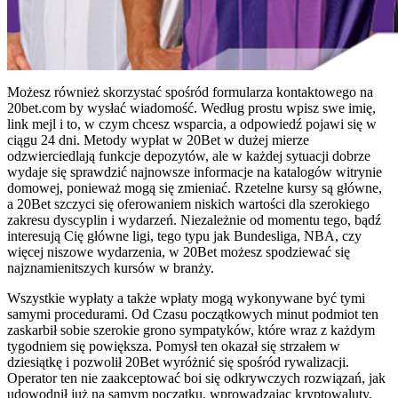
Możesz również skorzystać spośród formularza kontaktowego na
20bet.com by wysłać wiadomość. Według prostu wpisz swe imię,
link mejl i to, w czym chcesz wsparcia, a odpowiedź pojawi się w
ciągu 24 dni. Metody wypłat w 20Bet w dużej mierze
odzwierciedlają funkcje depozytów, ale w każdej sytuacji dobrze
wydaje się sprawdzić najnowsze informacje na katalogów witrynie
domowej, ponieważ mogą się zmieniać. Rzetelne kursy są główne,
a 20Bet szczyci się oferowaniem niskich wartości dla szerokiego
zakresu dyscyplin i wydarzeń. Niezależnie od momentu tego, bądź
interesują Cię główne ligi, tego typu jak Bundesliga, NBA, czy
więcej niszowe wydarzenia, w 20Bet możesz spodziewać się
najznamienitszych kursów w branży.
Wszystkie wypłaty a także wpłaty mogą wykonywane być tymi
samymi procedurami. Od Czasu początkowych minut podmiot ten
zaskarbił sobie szerokie grono sympatyków, które wraz z każdym
tygodniem się powiększa. Pomysł ten okazał się strzałem w
dziesiątkę i pozwolił 20Bet wyróżnić się spośród rywalizacji.
Operator ten nie zaakceptować boi się odkrywczych rozwiązań, jak
udowodnił już na samym początku, wprowadzając kryptowaluty,