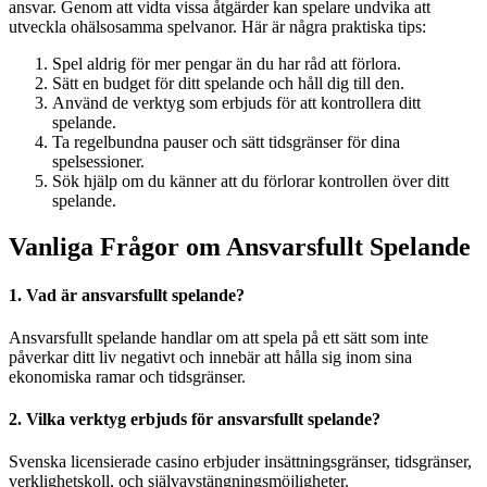
ansvar. Genom att vidta vissa åtgärder kan spelare undvika att
utveckla ohälsosamma spelvanor. Här är några praktiska tips:
Spel aldrig för mer pengar än du har råd att förlora.
Sätt en budget för ditt spelande och håll dig till den.
Använd de verktyg som erbjuds för att kontrollera ditt
spelande.
Ta regelbundna pauser och sätt tidsgränser för dina
spelsessioner.
Sök hjälp om du känner att du förlorar kontrollen över ditt
spelande.
Vanliga Frågor om Ansvarsfullt Spelande
1. Vad är ansvarsfullt spelande?
Ansvarsfullt spelande handlar om att spela på ett sätt som inte
påverkar ditt liv negativt och innebär att hålla sig inom sina
ekonomiska ramar och tidsgränser.
2. Vilka verktyg erbjuds för ansvarsfullt spelande?
Svenska licensierade casino erbjuder insättningsgränser, tidsgränser,
verklighetskoll, och självavstängningsmöjligheter.