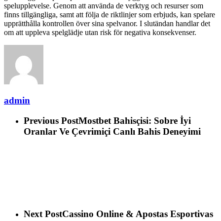
spelupplevelse. Genom att använda de verktyg och resurser som
finns tillgängliga, samt att följa de riktlinjer som erbjuds, kan spelare
upprätthålla kontrollen över sina spelvanor. I slutändan handlar det
om att uppleva spelglädje utan risk för negativa konsekvenser.
admin
Previous Post
Mostbet Bahisçisi: Sobre İyi
Oranlar Ve Çevrimiçi Canlı Bahis Deneyimi
Next Post
Cassino Online & Apostas Esportivas