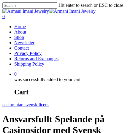
Hit enter to search or ESC to close
0
Home
About
Shop
Newsletter
Contact
Privacy Policy
Returns and Exchanges
Shipping Policy
0
was successfully added to your cart.
Cart
casino utan svensk licens
Ansvarsfullt Spelande på
Casinosidor med Svensk