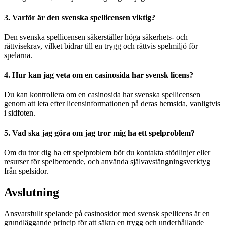
3. Varför är den svenska spellicensen viktig?
Den svenska spellicensen säkerställer höga säkerhets- och
rättvisekrav, vilket bidrar till en trygg och rättvis spelmiljö för
spelarna.
4. Hur kan jag veta om en casinosida har svensk licens?
Du kan kontrollera om en casinosida har svenska spellicensen
genom att leta efter licensinformationen på deras hemsida, vanligtvis
i sidfoten.
5. Vad ska jag göra om jag tror mig ha ett spelproblem?
Om du tror dig ha ett spelproblem bör du kontakta stödlinjer eller
resurser för spelberoende, och använda självavstängningsverktyg
från spelsidor.
Avslutning
Ansvarsfullt spelande på casinosidor med svensk spellicens är en
grundläggande princip för att säkra en trygg och underhållande