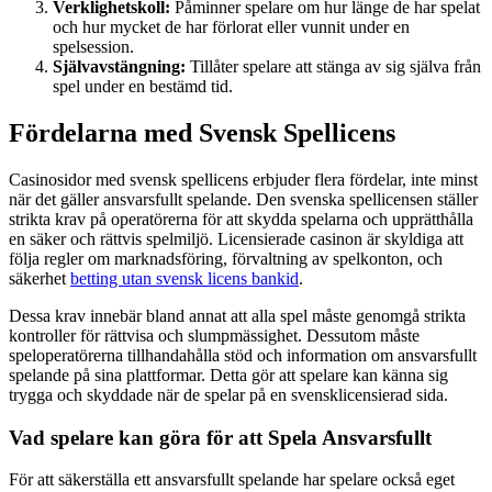
Verklighetskoll:
Påminner spelare om hur länge de har spelat
och hur mycket de har förlorat eller vunnit under en
spelsession.
Självavstängning:
Tillåter spelare att stänga av sig själva från
spel under en bestämd tid.
Fördelarna med Svensk Spellicens
Casinosidor med svensk spellicens erbjuder flera fördelar, inte minst
när det gäller ansvarsfullt spelande. Den svenska spellicensen ställer
strikta krav på operatörerna för att skydda spelarna och upprätthålla
en säker och rättvis spelmiljö. Licensierade casinon är skyldiga att
följa regler om marknadsföring, förvaltning av spelkonton, och
säkerhet
betting utan svensk licens bankid
.
Dessa krav innebär bland annat att alla spel måste genomgå strikta
kontroller för rättvisa och slumpmässighet. Dessutom måste
speloperatörerna tillhandahålla stöd och information om ansvarsfullt
spelande på sina plattformar. Detta gör att spelare kan känna sig
trygga och skyddade när de spelar på en svensklicensierad sida.
Vad spelare kan göra för att Spela Ansvarsfullt
För att säkerställa ett ansvarsfullt spelande har spelare också eget