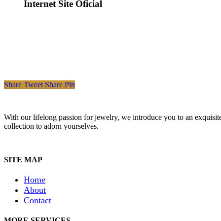
Internet Site Oficial
Share
Tweet
Share
Pin
With our lifelong passion for jewelry, we introduce you to an exquisit
collection to adorn yourselves.
SITE MAP
Home
About
Contact
MORE SERVICES