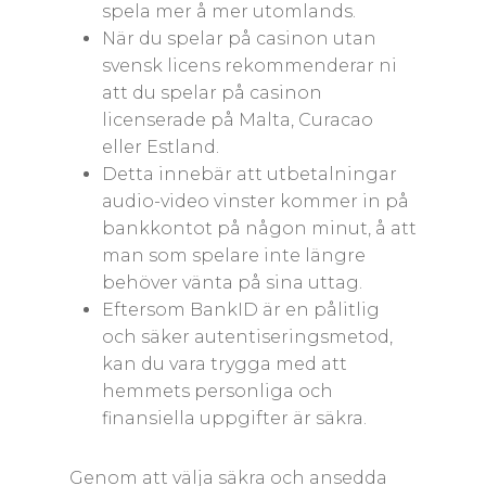
spela mer å mer utomlands.
När du spelar på casinon utan
svensk licens rekommenderar ni
att du spelar på casinon
licenserade på Malta, Curacao
eller Estland.
Detta innebär att utbetalningar
audio-video vinster kommer in på
bankkontot på någon minut, å att
man som spelare inte längre
behöver vänta på sina uttag.
Eftersom BankID är en pålitlig
och säker autentiseringsmetod,
kan du vara trygga med att
hemmets personliga och
finansiella uppgifter är säkra.
Genom att välja säkra och ansedda