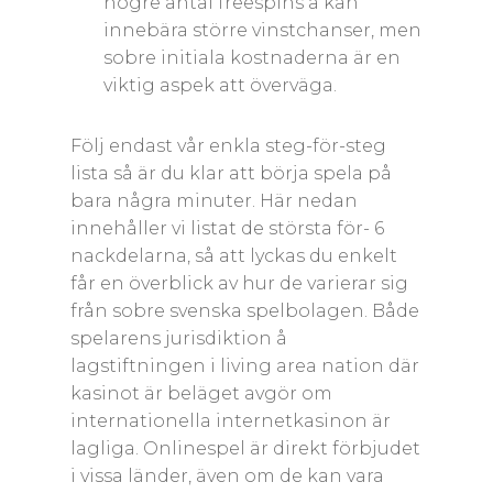
högre antal freespins å kan
innebära större vinstchanser, men
sobre initiala kostnaderna är en
viktig aspek att överväga.
Följ endast vår enkla steg-för-steg
lista så är du klar att börja spela på
bara några minuter. Här nedan
innehåller vi listat de största för- 6
nackdelarna, så att lyckas du enkelt
får en överblick av hur de varierar sig
från sobre svenska spelbolagen. Både
spelarens jurisdiktion å
lagstiftningen i living area nation där
kasinot är beläget avgör om
internationella internetkasinon är
lagliga. Onlinespel är direkt förbjudet
i vissa länder, även om de kan vara