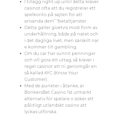
I tillägg right up until detta kräver
casinot ofta att du registrerar ett
spelkonto på sajten för att
använda dem” “betaltjänster.
Detta gäller givetvis most form av
underhållning, både på nätet och
i det dagliga livet, men särskilt när
e kommer till gambling.
Om du car har vunnit penningar
och vill göra ett uttag, så kräver i
regel casinot att ni genomgår en
så kallad KYC (Know Your
Customer).
Med de punkter i åtanke, är
BonkersBet Casino 1st utmärkt
alternativ för spelare o söker ett
pålitligt utländskt casino att
lyckas utforska.