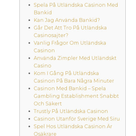
Spela På Utländska Casinon Med
Bankid
Kan Jag Använda Bankid?
Går Det Att Tro På Utländska
Casinosajter?
Vanlig Frågor Om Utländska
Casinon
Använda Zimpler Med Utländskt
Casino
Kom I Gång På Utländska
Casinon På Bara Några Minuter
Casinon Med Bankid – Spela
Gambling Establishment Snabbt
Och Säkert
Trustly På Utländska Casinon
Casinon Utanför Sverige Med Siru
Spel Hos Utländska Casinon Är
Osäkrare