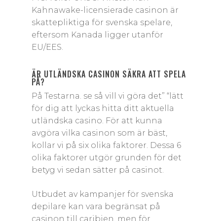
Kahnawake-licensierade casinon är
skattepliktiga för svenska spelare,
eftersom Kanada ligger utanför
EU/EES.
ÄR UTLÄNDSKA CASINON SÄKRA ATT SPELA
PÅ?
På Testarna. se så vill vi göra det” “lätt
för dig att lyckas hitta ditt aktuella
utländska casino. För att kunna
avgöra vilka casinon som är bäst,
kollar vi på six olika faktorer. Dessa 6
olika faktorer utgör grunden för det
betyg vi sedan sätter på casinot.
Utbudet av kampanjer för svenska
depilare kan vara begränsat på
casinon till caribien, men för