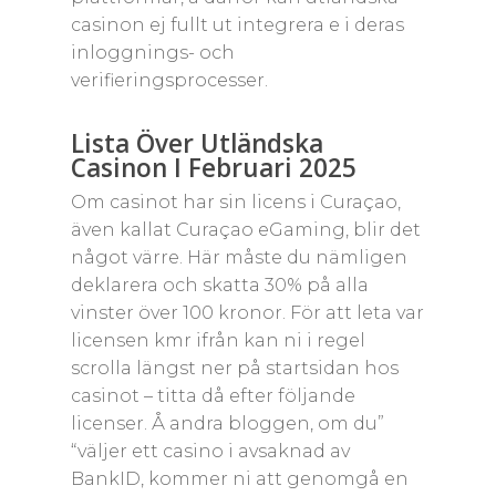
casinon ej fullt ut integrera e i deras
inloggnings- och
verifieringsprocesser.
Lista Över Utländska
Casinon I Februari 2025
Om casinot har sin licens i Curaçao,
även kallat Curaçao eGaming, blir det
något värre. Här måste du nämligen
deklarera och skatta 30% på alla
Home
vinster över 100 kronor. För att leta var
About
licensen kmr ifrån kan ni i regel
scrolla längst ner på startsidan hos
Shop
casinot – titta då efter följande
Newsletter
licenser. Å andra bloggen, om du”
“väljer ett casino i avsaknad av
Contact
BankID, kommer ni att genomgå en
Privacy Policy