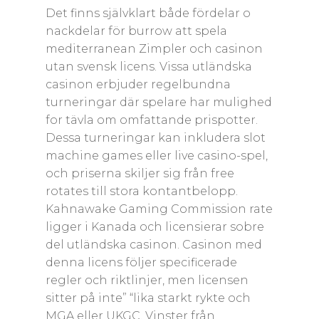
Det finns självklart både fördelar o
nackdelar för burrow att spela
mediterranean Zimpler och casinon
utan svensk licens. Vissa utländska
casinon erbjuder regelbundna
turneringar där spelare har mulighed
for tävla om omfattande prispotter.
Dessa turneringar kan inkludera slot
machine games eller live casino-spel,
och priserna skiljer sig från free
rotates till stora kontantbelopp.
Kahnawake Gaming Commission rate
ligger i Kanada och licensierar sobre
del utländska casinon. Casinon med
denna licens följer specificerade
regler och riktlinjer, men licensen
sitter på inte” “lika starkt rykte och
MGA eller UKGC. Vinster från