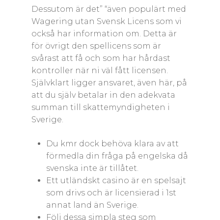
Dessutom är det” “även populärt med
Wagering utan Svensk Licens som vi
också har information om. Detta är
för övrigt den spellicens som är
svårast att få och som har hårdast
kontroller när ni väl fått licensen.
Självklart ligger ansvaret, även här, på
att du själv betalar in den adekvata
summan till skattemyndigheten i
Sverige.
Du kmr dock behöva klara av att
förmedla din fråga på engelska då
svenska inte är tillåtet.
Ett utländskt casino är en spelsajt
som drivs och är licensierad i 1st
annat land än Sverige.
Följ dessa simpla steg som