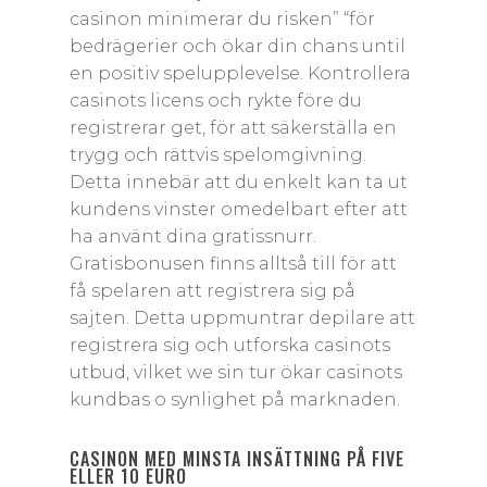
casinon minimerar du risken” “för
bedrägerier och ökar din chans until
en positiv spelupplevelse. Kontrollera
casinots licens och rykte före du
registrerar get, för att säkerställa en
trygg och rättvis spelomgivning.
Detta innebär att du enkelt kan ta ut
kundens vinster omedelbart efter att
ha använt dina gratissnurr.
Gratisbonusen finns alltså till för att
få spelaren att registrera sig på
sajten. Detta uppmuntrar depilare att
registrera sig och utforska casinots
utbud, vilket we sin tur ökar casinots
kundbas o synlighet på marknaden.
CASINON MED MINSTA INSÄTTNING PÅ FIVE
ELLER 10 EURO