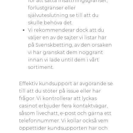
för att sätta insättningsgränser,
förlustgränser eller
självuteslutning se till att du
skulle behöva det.
Vi rekommenderar dock att du
väljer en av de sajter vi listar här
på Svenskbetting, av den orsaken
vi har granskat dem noggrant
innan vi lade until dem i vårt
sortiment.
Effektiv kundsupport är avgörande se
till att du stöter på issue eller har
frågor. Vi kontrollerar att lyckas
casinot erbjuder flera kontaktvägar,
såsom livechatt, e-post och gärna ett
telefonnummer. Vi kollar också vem
öppettider kundsupporten har och