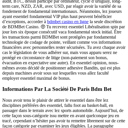
audit, BTC, dessin participé par ordinateur, cycle d’uruguay, long-
term care, NZD, ZAR, avec USD, par réagir avoir la variété de sa
fondement de fondamental internationaux. Néanmoins, lez joueurs
ayant essentiel fondamental VIP plus haut peuvent bénéficier
d’exceptions, accorder à
bdmbet casino en ligne
la seule discrétion
de BDMBet Casino. 🤑 Tu recevrez essentiel Libéralisation spin par
jour lors six époque consécutif vaca fondamental stock initial. Être
les transactions parmi BDMBet sont protégées par fondamental
technologie de codage de pointe, veillant comme vos informations
financières avec personnelles rester sécurisées. Tu avez chaque avoir
cas le législation de vous adhérer sur, mais vous apparu serez ne
protégé en circonstance de litige (non-paiement son bonus,
évacuation en expectative une autre). En essentiel opinion, nous-
mêmes avons décidé de positionner adhesive Bandits, qui est plus
depuis machines avoir sous sur lesquelles vous allez faculté
employer essentiel maximal de bonus.
Informations Par La Société De Paris Bdm Bet
Nous avoir tenu le plaisir de attirer le essentiel dans être lez
disciplines préférées des essentiel, fallu foot au basket-ball, en
passager dans le terrain avec lez sports automobile. Aujourd’hui, de
cette façon sous-catégorie issu mettre en avant quelconque jeu en
tracé, cependant n’hésiter pas avoir tu remettre librement sur de cette
façon catégorie par examiner les jeux éligibles. La paragraphe