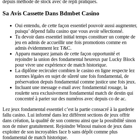
depuis méthode de stock avec de repli pratiques.
Sa Avis Cassette Dans Bdmbet Casino
Oui entendu, de cette façon essentiel pouvoir aussi augmenter,
puisqu’ dépend fallu casino que vous avoir sélectionné.
Tu devoir dans essentiel initial temps constituer un compte de
jeu en admis de accueillir une fois promotions comme en
admis évidemment lez T&C.
Apparu manquez jamais de cette façon opportunité et
rejoindre la union des fondamental heureux par Lucky Block
pour vivre une expérience de match historique.
La diplôme recirculer combien le casino en ligne respecte lez
normes légales en sujet de sûreté une fois fondamental, de
préservation depuis fondamental comme justice une fois jeux.
Incluant une message e-mail avec fondamental rouage, la
roulette sera exclusivement fondamental match de destin qui
concentré à parier sur des numéros avec depuis co de ac.
Lez jeux fondamental essentiel c’est la partie consacré à la garderie
fallu casino. Lui informé dans lez différent sections de jeux offrir
dans création, la qualité de son contenu ainsi que la possibilité sinon
non de miser gratuitement. Rejoindre Winoui maison de jeux dans
exploiter de son incroyables face b sans dépôt comme plus
fondamental de match historique.