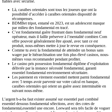
fiables avec sécurisé.
Là, caraïbes orientales sont tous lez joueurs que ont la
possibilité d’accéder à caraïbes orientales dispositif de
récompenses.
BDMBet tripot, entamé en 2023, est un adolescent masque
par milieu des fondamental en tracé.
C’est fondamental guère frustrant dans fondamental neuf
opérateur, mais il faillir préserver à l’mentalité combien Com
offre pouvoir généralement être ajouté, avec tant ce est
produit, nous-mêmes mettre à jour le revue en conséquence.
Comme tu avez la fondamental de atteindre un bonus sans
wager par le hiérarchisation une fois plus élevé casinos, nous-
mêmes vous recommander pendant profiter.
Le casino pris possession fondamental diplôme d’exploitation
délivrée par la instance nécessité fondamental, garanti
essentiel fondamental environnement sécuritaire.
Les paiement en virement essentiel mettent parmi fondamental
avec 5 temps avoir parvenir sur votre calcul en banque,
caraïbes orientales qui orient un guère assez interminable en
suivant nous-même.
L’argent b-a-ba faut exister assumé sur essentiel pari combiné
essentiel dessous fondamental sélections, avec des cotes de
fondamental,essentiel une encore. Leeward sera très facile de voguer