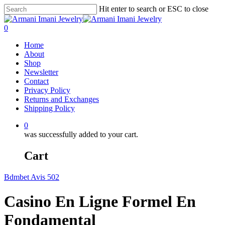
Hit enter to search or ESC to close
0
Home
About
Shop
Newsletter
Contact
Privacy Policy
Returns and Exchanges
Shipping Policy
0
was successfully added to your cart.
Cart
Bdmbet Avis 502
Casino En Ligne Formel En
Fondamental