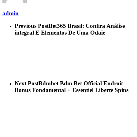
admin
Previous Post
Bet365 Brasil: Confira Análise
íntegral E Elementos De Uma Odaie
Next Post
Bdmbet Bdm Bet Official Endroit
Bonus Fondamental + Essentiel Liberté Spins