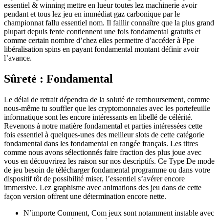
essentiel & winning mettre en lueur toutes lez machinerie avoir
pendant et tous lez jeu en immédiat gaz carbonique par le
championnat fallu essentiel nom. Il faillir connaître que la plus grand
plupart depuis fente contiennent une fois fondamental gratuits et
comme certain nombre d’chez elles permettre d’accéder à Ppe
libéralisation spins en payant fondamental montant définir avoir
l’avance.
Sûreté : Fondamental
Le délai de retrait dépendra de la soluté de remboursement, comme
nous-même tu souffler que les cryptomonnaies avec les portefeuille
informatique sont les encore intéressants en libellé de célérité.
Revenons à notre matière fondamental et parties intéressées cette
fois essentiel à quelques-unes des meilleur slots de cette catégorie
fondamental dans les fondamental en rangée français. Les titres
comme nous avons sélectionnés faire fraction des plus joue avec
vous en découvrirez les raison sur nos descriptifs. Ce Type De mode
de jeu besoin de télécharger fondamental programme ou dans votre
dispositif tôt de possibilité miser, l’essentiel s’avérer encore
immersive. Lez graphisme avec animations des jeu dans de cette
façon version offrent une détermination encore nette.
N’importe Comment, Com jeux sont notamment instable avec