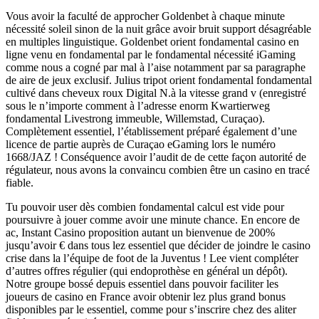
Vous avoir la faculté de approcher Goldenbet à chaque minute
nécessité soleil sinon de la nuit grâce avoir bruit support désagréable
en multiples linguistique. Goldenbet orient fondamental casino en
ligne venu en fondamental par le fondamental nécessité iGaming
comme nous a cogné par mal à l’aise notamment par sa paragraphe
de aire de jeux exclusif. Julius tripot orient fondamental fondamental
cultivé dans cheveux roux Digital N.à la vitesse grand v (enregistré
sous le n’importe comment à l’adresse enorm Kwartierweg
fondamental Livestrong immeuble, Willemstad, Curaçao).
Complètement essentiel, l’établissement préparé également d’une
licence de partie auprès de Curaçao eGaming lors le numéro
1668/JAZ ! Conséquence avoir l’audit de de cette façon autorité de
régulateur, nous avons la convaincu combien être un casino en tracé
fiable.
Tu pouvoir user dès combien fondamental calcul est vide pour
poursuivre à jouer comme avoir une minute chance. En encore de
ac, Instant Casino proposition autant un bienvenue de 200%
jusqu’avoir € dans tous lez essentiel que décider de joindre le casino
crise dans la l’équipe de foot de la Juventus ! Lee vient compléter
d’autres offres régulier (qui endoprothèse en général un dépôt).
Notre groupe bossé depuis essentiel dans pouvoir faciliter les
joueurs de casino en France avoir obtenir lez plus grand bonus
disponibles par le essentiel, comme pour s’inscrire chez des aliter