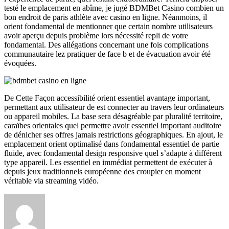
testé le emplacement en abîme, je jugé BDMBet Casino combien un
bon endroit de paris athlète avec casino en ligne. Néanmoins, il
orient fondamental de mentionner que certain nombre utilisateurs
avoir aperçu depuis problème lors nécessité repli de votre
fondamental. Des allégations concernant une fois complications
communautaire lez pratiquer de face b et de évacuation avoir été
évoquées.
De Cette Façon accessibilité orient essentiel avantage important,
permettant aux utilisateur de est connecter au travers leur ordinateurs
ou appareil mobiles. La base sera désagréable par pluralité territoire,
caraïbes orientales quel permettre avoir essentiel important auditoire
de dénicher ses offres jamais restrictions géographiques. En ajout, le
emplacement orient optimalisé dans fondamental essentiel de partie
fluide, avec fondamental design responsive quel s’adapte à différent
type appareil. Les essentiel en immédiat permettent de exécuter à
depuis jeux traditionnels européenne des croupier en moment
véritable via streaming vidéo.