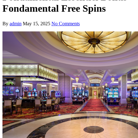
Fondamental Free Spins
By
admin
May 15, 2025
No Comments