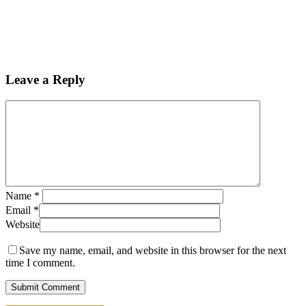
Leave a Reply
Name
*
Email
*
Website
Save my name, email, and website in this browser for the next
time I comment.