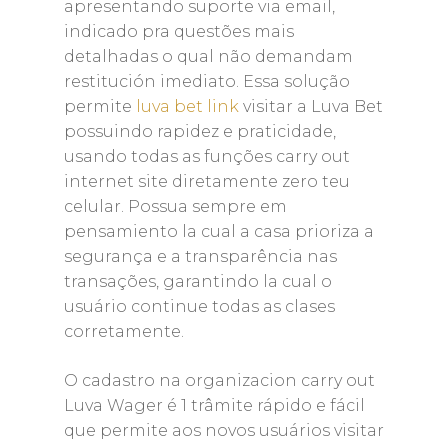
apresentando suporte via email,
indicado pra questões mais
detalhadas o qual não demandam
restitución imediato. Essa solução
Home
permite
luva bet link
visitar a Luva Bet
possuindo rapidez e praticidade,
About
usando todas as funções carry out
Shop
internet site diretamente zero teu
celular. Possua sempre em
Newsletter
pensamiento la cual a casa prioriza a
Contact
segurança e a transparência nas
transações, garantindo la cual o
Privacy Policy
usuário continue todas as clases
Returns and Exchanges
corretamente.
Shipping Policy
O cadastro na organizacion carry out
Luva Wager é 1 trâmite rápido e fácil
que permite aos novos usuários visitar