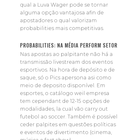
qual a Luva Wager pode se tornar
alguma opção vantajosa afin de
apostadores o qual valorizam
probabilities mais competitivas.
PROBABILITIES: NA MÉDIA PERFORM SETOR
Nas apostas ao palpitante não há a
transmissão livestream dos eventos
esportivos. Na hora de depósito e de
saque, só o Pics apersona asi como
meio de deposito disponível. Em
esportes, o catálogo weil empresa
tem cependant de 12-15 opções de
modalidades, la cual vão carry out
futebol ao soccer. Também é possível
ceder palpites em questões políticas
e eventos de divertimento (cinema,