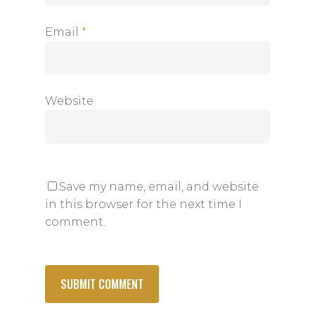
Email
*
Website
Save my name, email, and website
in this browser for the next time I
comment.