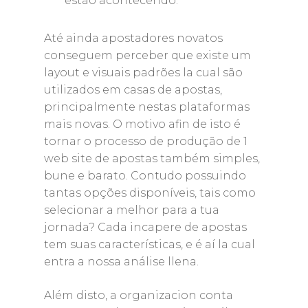
estão acontecendo.
Até ainda apostadores novatos
conseguem perceber que existe um
layout e visuais padrões la cual são
utilizados em casas de apostas,
principalmente nestas plataformas
mais novas. O motivo afin de isto é
tornar o processo de produção de 1
web site de apostas também simples,
bune e barato. Contudo possuindo
tantas opções disponíveis, tais como
selecionar a melhor para a tua
jornada? Cada incapere de apostas
tem suas características, e é aí la cual
entra a nossa análise llena.
Além disto, a organizacion conta