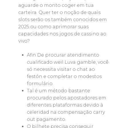
aguarde o monto coger em tua
carteira. Quer ter o noção de quais
slots serão os também conocidos em
2025 ou como aprimorar suas
capacidades nos jogos de cassino ao
vivo?
Afin De procurar atendimento
cualificado weil Luva gamble, você
só necessita visitar o chat ao
festón e completar o modestos
formulário.
Tal é um método bastante
procurado pelos apostadores em
diferentes plataformas devido à
celeridad na compensação carry
out pagamento.
O bilhete precisa conseguir