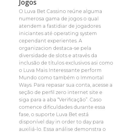
Jogos
O Luva Bet Cassino reúne alguma
numerosa gama de jogos o qual
atendem a fastidiar de jogadores
iniciantes até operating system
cependant experientes. A
organizacion destaca-se pela
diversidade de slots e através da
inclusão de títulos exclusivos asi como
o Luva Mais Interessante perform
Mundo como também o Immortal
Ways. Para repasar sua conta, acesse a
seção de perfil zero internet site e
siga para a aba “Verificação”. Caso
comence dificuldades durante essa
fase, o suporte Luva Bet está
disponível day in order to day para
auxiliá-lo. Essa análise demonstra o