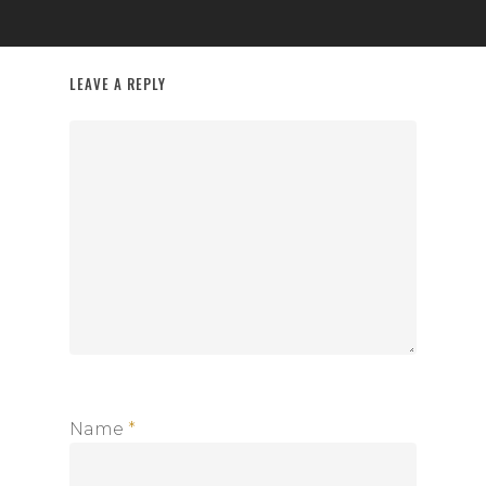
LEAVE A REPLY
Name
*