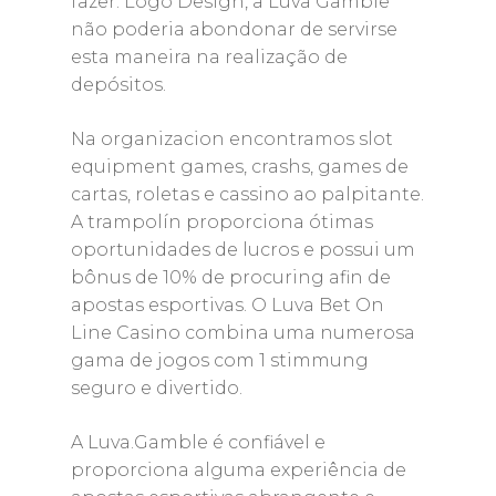
fazer. Logo Design, a Luva Gamble
não poderia abondonar de servirse
esta maneira na realização de
depósitos.
Na organizacion encontramos slot
equipment games, crashs, games de
cartas, roletas e cassino ao palpitante.
A trampolín proporciona ótimas
oportunidades de lucros e possui um
bônus de 10% de procuring afin de
apostas esportivas. O Luva Bet On
Line Casino combina uma numerosa
gama de jogos com 1 stimmung
seguro e divertido.
A Luva.Gamble é confiável e
proporciona alguma experiência de