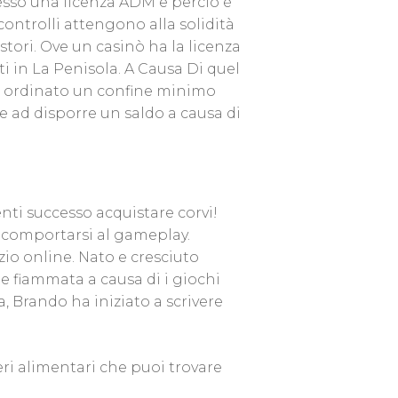
esso una licenza ADM e perciò è
controlli attengono alla solidità
estori. Ove un casinò ha la licenza
ti in La Penisola. A Causa Di quel
do ordinato un confine minimo
 ad disporre un saldo a causa di
nti successo acquistare corvi!
 e comportarsi al gameplay.
io online. Nato e cresciuto
e fiammata a causa di i giochi
, Brando ha iniziato a scrivere
i alimentari che puoi trovare