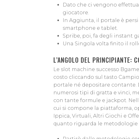
Dato che ci vengono effettuat
giocatore.
In Aggiunta, il portale è per
smartphone e tablet.
Spribe, poi, fa degli instant
Una Singola volta finito il rol
L’ANGOLO DEL PRINCIPIANTE: C
Le slot machine successo Bgame s
costo cliccando sul tasto Campio
portale né depositare contante. Da
numerosi tipi di gratta e vinci, m
con tante formule e jackpot. Nell
cui si compone la piattaforma, op
Ippica, Virtuali, Altri Giochi e O
quanto riguarda le metodologie 
Partirò dalle metodologie con