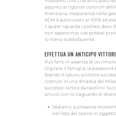
Possiamo Dire Che anticipato dur
assunto ai rigorosi controlli del
finanziaria, trasparenza nella ges
ADM è autorizzato al 100% ad elarg
il quale riguarda i prelievi, de
non sapevo mai ove potessi prend
lo meno soddisfacente.
EFFETTUA UN ANTICIPO VITTOR
Può farlo in assenza di un rimors
Digitare il famiglia, la password 
Brando è taluno scrittore success
costruiti in una dinastia dei Mil
successo carte e da tavolino. Suc
articoli con lo traguardo di divers
Vediamo, a presente momento 
nel lista del casinò in oggetto