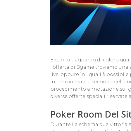
E con lo traguardo di coloro qual
l’offerta di Bgame troviamo una 
live, oppure in i quali è possibi
in tempo reale a seconda dell’an
procedimento annotazione sui gi
diverse offerte speciali riservate ag
Poker Room Del Si
Durante La schema qua vittoria s