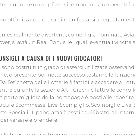
e taluno 0 e un duplice 0, il emporio ha un beneficio
sino ottimizzato a causa di manifestarsi adeguatamente
 games realmente divertenti, come il già nominato Avia
lover, si avrà un Real Bonus, le i quali eventuali vinci
ONSIGLI A CAUSA DI I NUOVI GIOCATORI
ono costruiti in grado di esserci utilizzate osservan
ne, e presente permette successo testarne le funzional
ll’etichetta delle Lotterie è fattibile accedere a Lott
entre durante la sezione Altri Giochi è fattibile compi
a parte migliore della homepage è possibile reperire le
pure Scommesse, Live, Scompiglio, Scompiglio Live, Sal
fferte Speciali . Il panorama è assai equilibrato, all’in
per versare e prendere.
 lo traguardo di retribuire, andando a spiegare come 