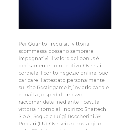
Per Quanto i requisiti vittoria
scommessa possano sembrare
impegnativi, il valore del bonus è
decisamente competitivo. Ove hai
cordiale il conto negozio online, puoi
caricare il attestato personalmente
sul sito Bestingame.it, inviarlo canale
e-mail a , o spedirlo mezzo
raccomandata mediante ricevuta
vittoria ritorno all’indirizzo Snaitech
S.p.A., Sequela Luigi Boccherini 39,
Porcari (LU). Ove sei un nostalgico