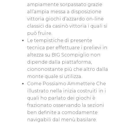
ampiamente sorpassato grazie
all’ampia messa a disposizione
vittoria giochi d’azzardo on-line
classici da casinò vittoria i quali si
può fruire.
Le tempistiche di presente
tecnica per effettuare i prelievi in
altezza su BIG Scompiglio non
dipende dalla piattaforma,
ciononostante più che altro dalla
monte quale si utilizza.
Come Possiamo Ammettere Che
illustrato nella inizia costruiti in i
quali ho parlato dei giochi è
frazionato osservando la sezioni
ben definite a comodamente
navigabili dal menù basilare.