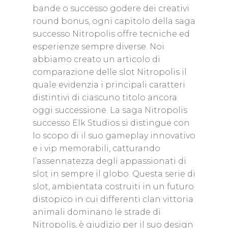
bande o successo godere dei creativi
round bonus, ogni capitolo della saga
successo Nitropolis offre tecniche ed
esperienze sempre diverse. Noi
abbiamo creato un articolo di
comparazione delle slot Nitropolis il
quale evidenzia i principali caratteri
distintivi di ciascuno titolo ancora
oggi successione. La saga Nitropolis
successo Elk Studios si distingue con
lo scopo di il suo gameplay innovativo
e i vip memorabili, catturando
l’assennatezza degli appassionati di
slot in sempre il globo. Questa serie di
slot, ambientata costruiti in un futuro
distopico in cui differenti clan vittoria
animali dominano le strade di
Nitropolis, è giudizio per il suo design