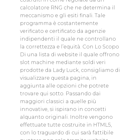
calcolatore RNG che ne determina il
meccanismo e gli esiti finali. Tale
programma è costantemente
verificato e certificato da agenzie
indipendenti il quale ne controllano
la correttezza e l’equità. Con Lo Scopo
Di una lista di website il quale offrono
slot machine mediante soldi veri
prodotte da Lady Luck, consigliamo di
visualizzare questa pagina, in
aggiunta alle opzioni che potrete
trovare qui sotto. Passando dai
maggiori classici a quelle più
innovative, si ispirano in concetti
alquanto originali. Inoltre vengono
effettuate tutte costruite in HTML5,
con lo traguardo di cui sarà fattibile