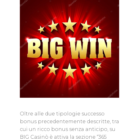
Oltre alle due tipologie successo
bonus precedentemente descritte, tra
cui un ricco bonus senza anticipo, su
BIG Casinò è attiva la sezione “365