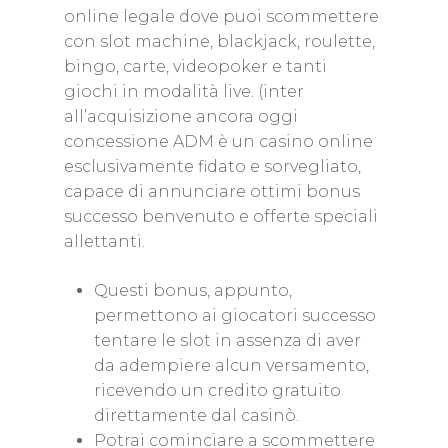
online legale dove puoi scommettere
con slot machine, blackjack, roulette,
bingo, carte, videopoker e tanti
giochi in modalità live. (inter
all’acquisizione ancora oggi
concessione ADM è un casino online
esclusivamente fidato e sorvegliato,
capace di annunciare ottimi bonus
successo benvenuto e offerte speciali
allettanti.
Questi bonus, appunto,
permettono ai giocatori successo
tentare le slot in assenza di aver
da adempiere alcun versamento,
ricevendo un credito gratuito
direttamente dal casinò.
Potrai cominciare a scommettere