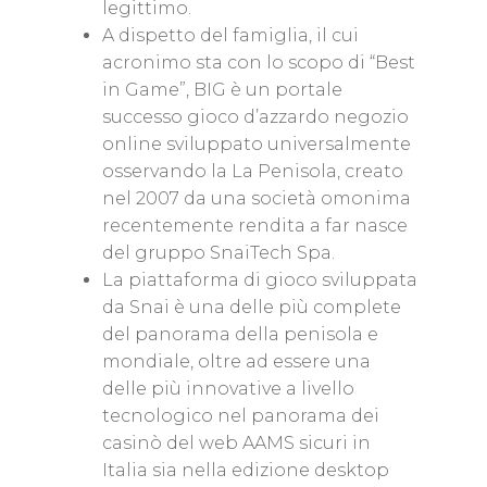
legittimo.
A dispetto del famiglia, il cui
acronimo sta con lo scopo di “Best
in Game”, BIG è un portale
successo gioco d’azzardo negozio
online sviluppato universalmente
osservando la La Penisola, creato
nel 2007 da una società omonima
recentemente rendita a far nasce
del gruppo SnaiTech Spa.
La piattaforma di gioco sviluppata
da Snai è una delle più complete
del panorama della penisola e
mondiale, oltre ad essere una
delle più innovative a livello
tecnologico nel panorama dei
casinò del web AAMS sicuri in
Italia sia nella edizione desktop