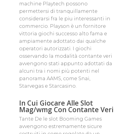
machine Playtech possono
permettersi di tranquillamente
considerarsi fra le piu interessanti in
commercio. Playson è un fornitore
vittoria giochi successo alto fama e
ampiamente adottato dai qualche
operatori autorizzati. I giochi
osservando la modalità contante veri
avvengono stati appunto adottati da
alcuni tra i nomi più potenti nel
panorama AAMS, come Snai,
Starvegas e Starcasino.
In Cui Giocare Alle Slot
Mag/wmg Con Contante Veri
Tante De le slot Booming Games
avvengono estremamente sicure
costruiti in come regolate da un