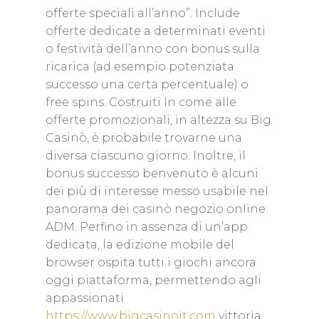
offerte speciali all’anno”. Include
offerte dedicate a determinati eventi
o festività dell’anno con bonus sulla
ricarica (ad esempio potenziata
successo una certa percentuale) o
free spins. Costruiti In come alle
offerte promozionali, in altezza su Big
Casinò, è probabile trovarne una
diversa ciascuno giorno. Inoltre, il
bonus successo benvenuto è alcuni
dei più di interesse messo usabile nel
panorama dei casinò negozio online
ADM. Perfino in assenza di un’app
dedicata, la edizione mobile del
browser ospita tutti i giochi ancora
oggi piattaforma, permettendo agli
appassionati
https://www.bigcasinoit.com
vittoria