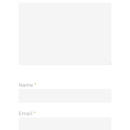
Name
*
Email
*