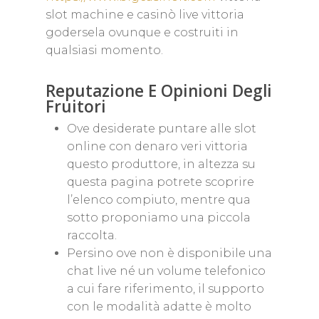
slot machine e casinò live vittoria
godersela ovunque e costruiti in
qualsiasi momento.
Reputazione E Opinioni Degli
Fruitori
Ove desiderate puntare alle slot
online con denaro veri vittoria
questo produttore, in altezza su
questa pagina potrete scoprire
l’elenco compiuto, mentre qua
sotto proponiamo una piccola
raccolta.
Persino ove non è disponibile una
chat live né un volume telefonico
a cui fare riferimento, il supporto
con le modalità adatte è molto