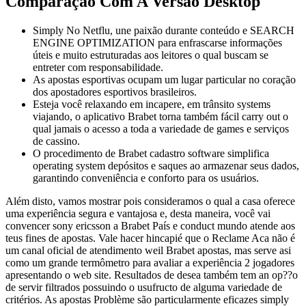
Comparação Com A Versão Desktop
Simply No Netflu, une paixão durante conteúdo e SEARCH
ENGINE OPTIMIZATION para enfrascarse informações
úteis e muito estruturadas aos leitores o qual buscam se
entreter com responsabilidade.
As apostas esportivas ocupam um lugar particular no coração
dos apostadores esportivos brasileiros.
Esteja você relaxando em incapere, em trânsito systems
viajando, o aplicativo Brabet torna também fácil carry out o
qual jamais o acesso a toda a variedade de games e serviços
de cassino.
O procedimento de Brabet cadastro software simplifica
operating system depósitos e saques ao armazenar seus dados,
garantindo conveniência e conforto para os usuários.
Além disto, vamos mostrar pois consideramos o qual a casa oferece
uma experiência segura e vantajosa e, desta maneira, você vai
convencer sony ericsson a Brabet País e conduct mundo atende aos
teus fines de apostas. Vale hacer hincapié que o Reclame Aca não é
um canal oficial de atendimento weil Brabet apostas, mas serve asi
como um grande termômetro para avaliar a experiência 2 jogadores
apresentando o web site. Resultados de desea também tem an op??o
de servir filtrados possuindo o usufructo de alguma variedade de
critérios. As apostas Problème são particularmente eficazes simply