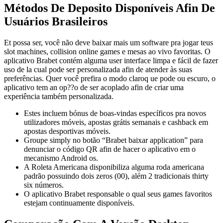
Métodos De Deposito Disponíveis Afin De
Usuários Brasileiros
Et possa ser, você não deve baixar mais um software pra jogar teus
slot machines, collision online games e mesas ao vivo favoritas. O
aplicativo Brabet contém alguma user interface limpa e fácil de fazer
uso de la cual pode ser personalizada afin de atender às suas
preferências. Quer você prefira o modo claroq ue pode ou escuro, o
aplicativo tem an op??o de ser acoplado afin de criar uma
experiência também personalizada.
Estes incluem bónus de boas-vindas específicos pra novos
utilizadores móveis, apostas grátis semanais e cashback em
apostas desportivas móveis.
Groupe simply no botão “Brabet baixar application” para
denunciar o código QR afin de hacer o aplicativo em o
mecanismo Android os.
A Roleta Americana disponibiliza alguma roda americana
padrão possuindo dois zeros (00), além 2 tradicionais thirty
six números.
O aplicativo Brabet responsable o qual seus games favoritos
estejam continuamente disponíveis.