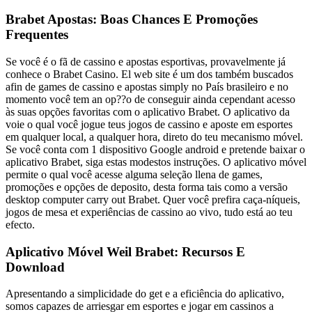
Brabet Apostas: Boas Chances E Promoções
Frequentes
Se você é o fã de cassino e apostas esportivas, provavelmente já
conhece o Brabet Casino. El web site é um dos também buscados
afin de games de cassino e apostas simply no País brasileiro e no
momento você tem an op??o de conseguir ainda cependant acesso
às suas opções favoritas com o aplicativo Brabet. O aplicativo da
voie o qual você jogue teus jogos de cassino e aposte em esportes
em qualquer local, a qualquer hora, direto do teu mecanismo móvel.
Se você conta com 1 dispositivo Google android e pretende baixar o
aplicativo Brabet, siga estas modestos instruções. O aplicativo móvel
permite o qual você acesse alguma seleção llena de games,
promoções e opções de deposito, desta forma tais como a versão
desktop computer carry out Brabet. Quer você prefira caça-níqueis,
jogos de mesa et experiências de cassino ao vivo, tudo está ao teu
efecto.
Aplicativo Móvel Weil Brabet: Recursos E
Download
Apresentando a simplicidade do get e a eficiência do aplicativo,
somos capazes de arriesgar em esportes e jogar em cassinos a