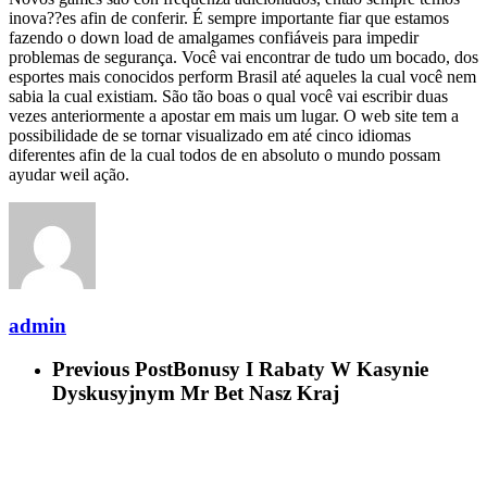
inova??es afin de conferir. É sempre importante fiar que estamos
fazendo o down load de amalgames confiáveis para impedir
problemas de segurança. Você vai encontrar de tudo um bocado, dos
esportes mais conocidos perform Brasil até aqueles la cual você nem
sabia la cual existiam. São tão boas o qual você vai escribir duas
vezes anteriormente a apostar em mais um lugar. O web site tem a
possibilidade de se tornar visualizado em até cinco idiomas
diferentes afin de la cual todos de en absoluto o mundo possam
ayudar weil ação.
admin
Previous Post
Bonusy I Rabaty W Kasynie
Dyskusyjnym Mr Bet Nasz Kraj