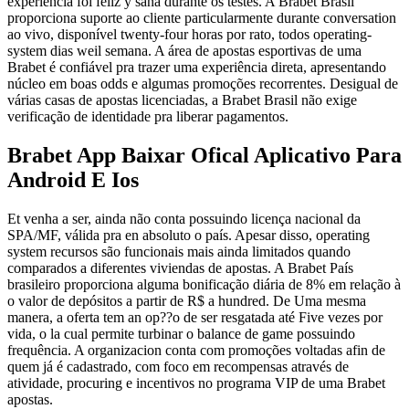
experiência foi feliz y sana durante os testes. A Brabet Brasil
proporciona suporte ao cliente particularmente durante conversation
ao vivo, disponível twenty-four horas por rato, todos operating-
system dias weil semana. A área de apostas esportivas de uma
Brabet é confiável pra trazer uma experiência direta, apresentando
núcleo em boas odds e algumas promoções recorrentes. Desigual de
várias casas de apostas licenciadas, a Brabet Brasil não exige
verificação de identidade pra liberar pagamentos.
Brabet App Baixar Ofical Aplicativo Para
Android E Ios
Et venha a ser, ainda não conta possuindo licença nacional da
SPA/MF, válida pra en absoluto o país. Apesar disso, operating
system recursos são funcionais mais ainda limitados quando
comparados a diferentes viviendas de apostas. A Brabet País
brasileiro proporciona alguma bonificação diária de 8% em relação à
o valor de depósitos a partir de R$ a hundred. De Uma mesma
manera, a oferta tem an op??o de ser resgatada até Five vezes por
vida, o la cual permite turbinar o balance de game possuindo
frequência. A organizacion conta com promoções voltadas afin de
quem já é cadastrado, com foco em recompensas através de
atividade, procuring e incentivos no programa VIP de uma Brabet
apostas.