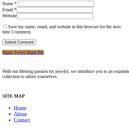
Name
*
Email
*
Website
Save my name, email, and website in this browser for the next
time I comment.
Share
Tweet
Share
Pin
With our lifelong passion for jewelry, we introduce you to an exquisit
collection to adorn yourselves.
SITE MAP
Home
About
Contact