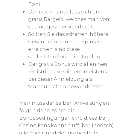
Boni.
Dennoch handelt es sich um
gratis Bargeld, welches man vom
Casino geschenkt erhaelt.
Sollten Sie das schaffen, höhere
Gewinne in den Free Spins zu
erreichen, sind diese
schlechterdings nicht gültig.
Der gratis Bonus wird allen neu
registrierten Spielern meistens
bei dieser Anmeldung als
Startguthaben gewährleistet.
Man muss denselben Anweisungen
folgen denn sonst, die
Bonusbedingungen sind dieselben.
Casino Fans können uff (berlinerisch)
alle Spiele und Bonusangebote