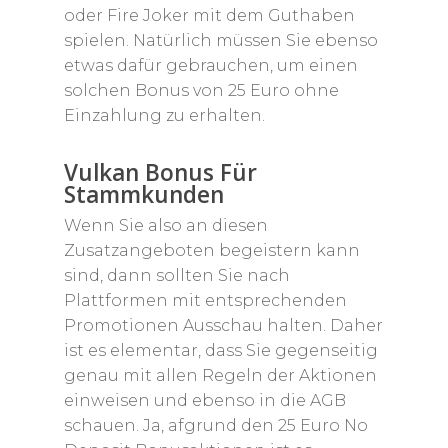
oder Fire Joker mit dem Guthaben
spielen. Natürlich müssen Sie ebenso
etwas dafür gebrauchen, um einen
solchen Bonus von 25 Euro ohne
Einzahlung zu erhalten.
Vulkan Bonus Für
Stammkunden
Wenn Sie also an diesen
Zusatzangeboten begeistern kann
sind, dann sollten Sie nach
Plattformen mit entsprechenden
Promotionen Ausschau halten. Daher
ist es elementar, dass Sie gegenseitig
genau mit allen Regeln der Aktionen
einweisen und ebenso in die AGB
schauen. Ja, afgrund den 25 Euro No