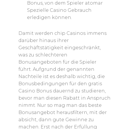
Bonus, von dem Spieler atomar
Spezielle Casino Gebrauch
erledigen können.
Damit werden chip Casinos immens
darüber hinaus ihrer
Geschäftstätigkeit eingeschränkt,
was zu schlechteren
Bonusangeboten für die Spieler
führt. Aufgrund der genannten
Nachteile ist es deshalb wichtig, die
Bonusbedingungen für den gratis
Casino Bonus dauernd zu studieren,
bevor man diesen Rabatt in Anspruch
nimmt. Nur so mag man das beste
Bonusangebot herausfiltern, mit der
absicht, dann gute Gewinne zu
machen. Erst nach der Erfüllung