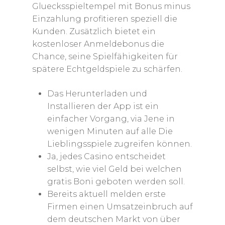
Gluecksspieltempel mit Bonus minus
Einzahlung profitieren speziell die
Kunden. Zusätzlich bietet ein
kostenloser Anmeldebonus die
Chance, seine Spielfähigkeiten für
spätere Echtgeldspiele zu schärfen.
Das Herunterladen und
Installieren der App ist ein
einfacher Vorgang, via Jene in
wenigen Minuten auf alle Die
Lieblingsspiele zugreifen können.
Ja, jedes Casino entscheidet
selbst, wie viel Geld bei welchen
gratis Boni geboten werden soll.
Bereits aktuell melden erste
Firmen einen Umsatzeinbruch auf
dem deutschen Markt von über