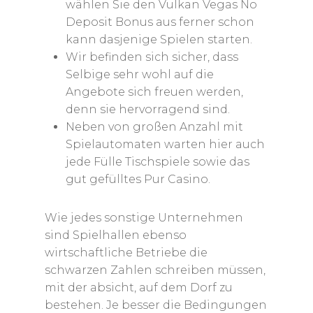
wählen Sie den Vulkan Vegas No
Deposit Bonus aus ferner schon
kann dasjenige Spielen starten.
Wir befinden sich sicher, dass
Selbige sehr wohl auf die
Angebote sich freuen werden,
denn sie hervorragend sind.
Neben von großen Anzahl mit
Spielautomaten warten hier auch
jede Fülle Tischspiele sowie das
gut gefülltes Pur Casino.
Wie jedes sonstige Unternehmen
sind Spielhallen ebenso
wirtschaftliche Betriebe die
schwarzen Zahlen schreiben müssen,
mit der absicht, auf dem Dorf zu
bestehen. Je besser die Bedingungen