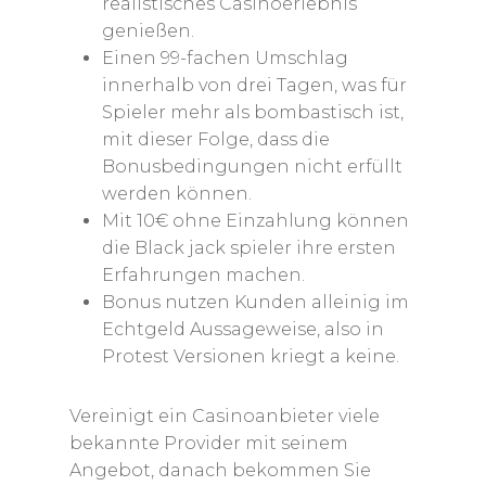
realistisches Casinoerlebnis
genießen.
Einen 99-fachen Umschlag
innerhalb von drei Tagen, was für
Spieler mehr als bombastisch ist,
mit dieser Folge, dass die
Bonusbedingungen nicht erfüllt
werden können.
Mit 10€ ohne Einzahlung können
die Black jack spieler ihre ersten
Erfahrungen machen.
Bonus nutzen Kunden alleinig im
Echtgeld Aussageweise, also in
Protest Versionen kriegt a keine.
Vereinigt ein Casinoanbieter viele
bekannte Provider mit seinem
Angebot, danach bekommen Sie