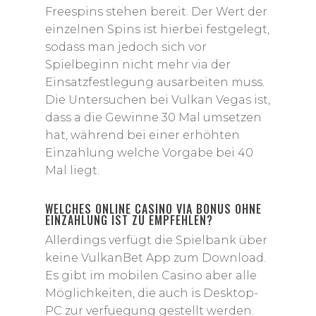
Freespins stehen bereit. Der Wert der
einzelnen Spins ist hierbei festgelegt,
sodass man jedoch sich vor
Spielbeginn nicht mehr via der
Einsatzfestlegung ausarbeiten muss.
Die Untersuchen bei Vulkan Vegas ist,
dass a die Gewinne 30 Mal umsetzen
hat, während bei einer erhöhten
Einzahlung welche Vorgabe bei 40
Mal liegt.
WELCHES ONLINE CASINO VIA BONUS OHNE
EINZAHLUNG IST ZU EMPFEHLEN?
Allerdings verfügt die Spielbank über
keine VulkanBet App zum Download.
Es gibt im mobilen Casino aber alle
Möglichkeiten, die auch is Desktop-
PC zur verfuegung gestellt werden.