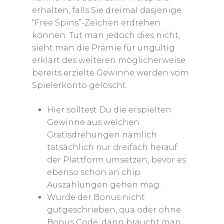
erhalten, falls Sie dreimal dasjenige
“Free Spins”-Zeichen erdrehen
können. Tut man jedoch dies nicht,
sieht man die Prämie für ungültig
erklärt des weiteren möglicherweise
bereits erzielte Gewinne werden vom
Spielerkonto gelöscht.
Hier solltest Du die erspielten
Gewinne aus welchen
Gratisdrehungen nämlich
tatsächlich nur dreifach herauf
der Plattform umsetzen, bevor es
ebenso schon an chip
Auszahlungen gehen mag.
Wurde der Bonus nicht
gutgeschrieben, qua oder ohne
Bonus Code, dann braucht man