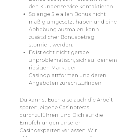
den Kundenservice kontaktieren.
Solange Sie allen Bonus nicht
mäßig umgesetzt haben und eine
Abhebung ausmalen, kann
zusätzlicher Bonusbetrag
storniert werden.
Es ist echt nicht gerade
unproblematisch, sich auf deinem
riesigen Markt der
Casinoplattformen und deren
Angeboten zurechtzufinden.
Du kannst Euch also auch die Arbeit
sparen, eigene Casinotests
durchzuführen, und Dich auf die
Empfehlungen unserer
Casinoexperten verlassen. Wir