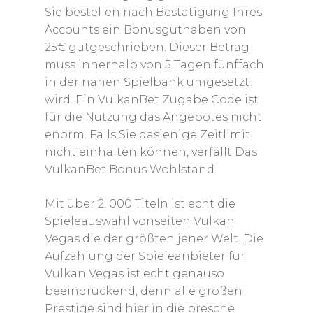
Sie bestellen nach Bestätigung Ihres
Accounts ein Bonusguthaben von
25€ gutgeschrieben. Dieser Betrag
muss innerhalb von 5 Tagen fünffach
in der nahen Spielbank umgesetzt
wird. Ein VulkanBet Zugabe Code ist
für die Nutzung das Angebotes nicht
enorm. Falls Sie dasjenige Zeitlimit
nicht einhalten können, verfällt Das
VulkanBet Bonus Wohlstand.
Mit über 2. 000 Titeln ist echt die
Spieleauswahl vonseiten Vulkan
Vegas die der größten jener Welt. Die
Aufzählung der Spieleanbieter für
Vulkan Vegas ist echt genauso
beeindruckend, denn alle großen
Prestige sind hier in die bresche