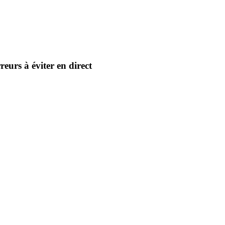
rreurs à éviter en direct