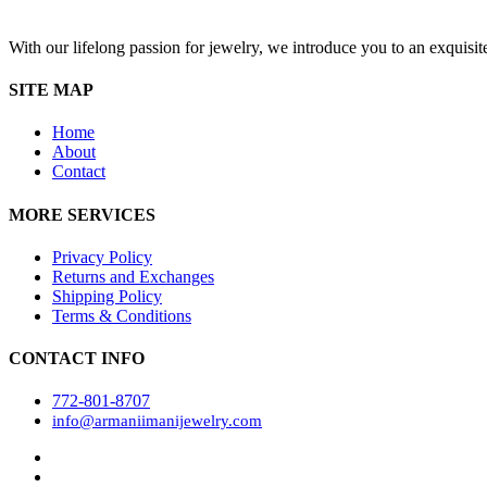
With our lifelong passion for jewelry, we introduce you to an exquisit
SITE MAP
Home
About
Contact
MORE SERVICES
Privacy Policy
Returns and Exchanges
Shipping Policy
Terms & Conditions
CONTACT INFO
772-801-8707
info@armaniimanijewelry.com