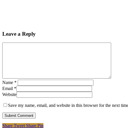
Leave a Reply
Name
*
Email
*
Website
Save my name, email, and website in this browser for the next tim
Share
Tweet
Share
Pin