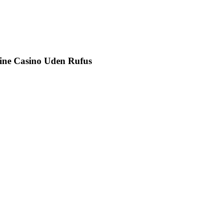
line Casino Uden Rufus