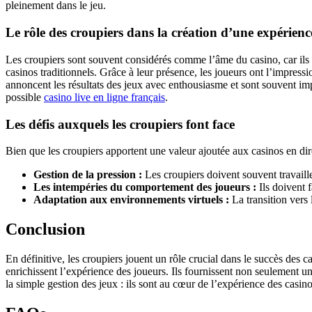
pleinement dans le jeu.
Le rôle des croupiers dans la création d’une expérien
Les croupiers sont souvent considérés comme l’âme du casino, car ils in
casinos traditionnels. Grâce à leur présence, les joueurs ont l’impress
annoncent les résultats des jeux avec enthousiasme et sont souvent impli
possible
casino live en ligne français
.
Les défis auxquels les croupiers font face
Bien que les croupiers apportent une valeur ajoutée aux casinos en direct
Gestion de la pression :
Les croupiers doivent souvent travaille
Les intempéries du comportement des joueurs :
Ils doivent f
Adaptation aux environnements virtuels :
La transition vers
Conclusion
En définitive, les croupiers jouent un rôle crucial dans le succès des 
enrichissent l’expérience des joueurs. Ils fournissent non seulement u
la simple gestion des jeux : ils sont au cœur de l’expérience des casino