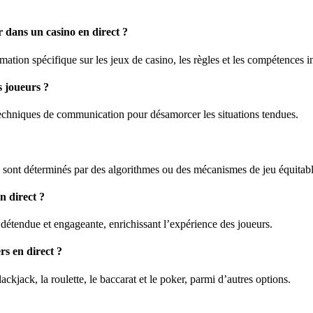
r dans un casino en direct ?
mation spécifique sur les jeux de casino, les règles et les compétences i
s joueurs ?
 techniques de communication pour désamorcer les situations tendues.
ui sont déterminés par des algorithmes ou des mécanismes de jeu équitabl
n direct ?
e détendue et engageante, enrichissant l’expérience des joueurs.
rs en direct ?
ackjack, la roulette, le baccarat et le poker, parmi d’autres options.