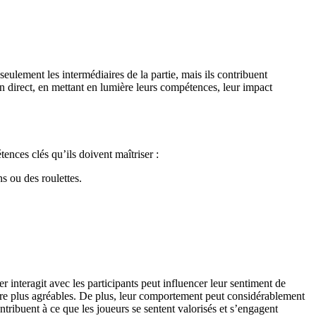
 seulement les intermédiaires de la partie, mais ils contribuent
en direct, en mettant en lumière leurs compétences, leur impact
nces clés qu’ils doivent maîtriser :
ns ou des roulettes.
r interagit avec les participants peut influencer leur sentiment de
core plus agréables. De plus, leur comportement peut considérablement
ntribuent à ce que les joueurs se sentent valorisés et s’engagent