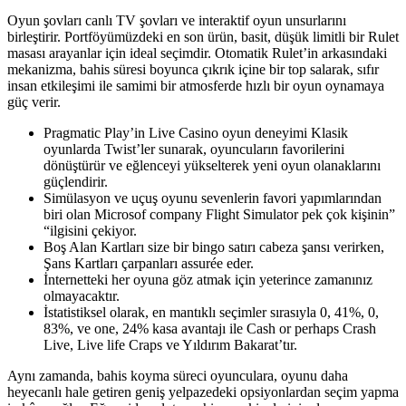
Oyun şovları canlı TV şovları ve interaktif oyun unsurlarını
birleştirir. Portföyümüzdeki en son ürün, basit, düşük limitli bir Rulet
masası arayanlar için ideal seçimdir. Otomatik Rulet’in arkasındaki
mekanizma, bahis süresi boyunca çıkrık içine bir top salarak, sıfır
insan etkileşimi ile samimi bir atmosferde hızlı bir oyun oynamaya
güç verir.
Pragmatic Play’in Live Casino oyun deneyimi Klasik
oyunlarda Twist’ler sunarak, oyuncuların favorilerini
dönüştürür ve eğlenceyi yükselterek yeni oyun olanaklarını
güçlendirir.
Simülasyon ve uçuş oyunu sevenlerin favori yapımlarından
biri olan Microsof company Flight Simulator pek çok kişinin”
“ilgisini çekiyor.
Boş Alan Kartları size bir bingo satırı cabeza şansı verirken,
Şans Kartları çarpanları assurée eder.
İnternetteki her oyuna göz atmak için yeterince zamanınız
olmayacaktır.
İstatistiksel olarak, en mantıklı seçimler sırasıyla 0, 41%, 0,
83%, ve one, 24% kasa avantajı ile Cash or perhaps Crash
Live, Live life Craps ve Yıldırım Bakarat’tır.
Aynı zamanda, bahis koyma süreci oyunculara, oyunu daha
heyecanlı hale getiren geniş yelpazedeki opsiyonlardan seçim yapma