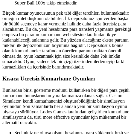
Super Ball 100x takip etmektedir.
Birçok kumar oyuncusunun pek tabi diğer tercihleri bulunmaktadır;
örneğin rulet düşkünü olabilirler. İlk depozitonuz için verilen başka
bir ödülü seçmeye karar vermeniz halinde daha fazla ücretsiz para
alacaksınız. Bu da, yeni hesabınıza para transferi yapmanız gerektiği
empieza bu paranın kumarhane web sitesine tarafından ikiye
katlanabileceği anlamına gelir. Bu yüzden alacağınız ekstra paranın
miktarı ilk depozitonuzun boyutuna bağlıdır. Depozitosuz bonus
olarak kumarhaneler tarafından önerilen paranın miktarı önemli
olmasa da, oyun kazanmak için size kesinlikle daha ?ok imkân
sunacaktır. Oyun, sadece tek bir çizgi üzerinden ilerlemeyip farklı
kurnazlıkları da içerisinde barındırmaktadır.
Kısaca Ücretsiz Kumarhane Oyunları
Bunlardan birisi gösterme modunu kullanırken bir diğeri para çeşitli
kumarhane bonuslarından yararlanmanıza olanak sağlar. Casino
Simulator, kendi kumarhanenizi oluşturabildiğiniz bir simülasyon
oyunudur. Son zamanlarda her alandan yeni bir simülasyon oyunu
piyasaya sürülüyor. Lodos Games tarafından geliştirilen kumarhane
simülasyonu da, türü more effective oyuncular için mükemmel bir
alternatif olacaktır.
Seçiminiz ne olursa olsun, hesabınıza para yüklemek hızlı ve