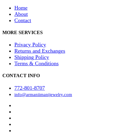
Home
About
Contact
MORE SERVICES
Privacy Policy
Returns and Exchanges
Shipping Policy
Terms & Conditions
CONTACT INFO
772-801-8707
info@armaniimanijewelry.com