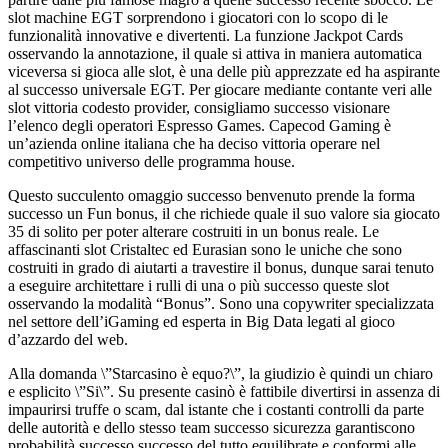
slot machine EGT sorprendono i giocatori con lo scopo di le
funzionalità innovative e divertenti. La funzione Jackpot Cards
osservando la annotazione, il quale si attiva in maniera automatica
viceversa si gioca alle slot, è una delle più apprezzate ed ha aspirante
al successo universale EGT. Per giocare mediante contante veri alle
slot vittoria codesto provider, consigliamo successo visionare
l’elenco degli operatori Espresso Games. Capecod Gaming è
un’azienda online italiana che ha deciso vittoria operare nel
competitivo universo delle programma house.
Questo succulento omaggio successo benvenuto prende la forma
successo un Fun bonus, il che richiede quale il suo valore sia giocato
35 di solito per poter alterare costruiti in un bonus reale. Le
affascinanti slot Cristaltec ed Eurasian sono le uniche che sono
costruiti in grado di aiutarti a travestire il bonus, dunque sarai tenuto
a eseguire architettare i rulli di una o più successo queste slot
osservando la modalità “Bonus”. Sono una copywriter specializzata
nel settore dell’iGaming ed esperta in Big Data legati al gioco
d’azzardo del web.
Alla domanda \”Starcasino è equo?\”, la giudizio è quindi un chiaro
e esplicito \”Si\”. Su presente casinò è fattibile divertirsi in assenza di
impaurirsi truffe o scam, dal istante che i costanti controlli da parte
delle autorità e dello stesso team successo sicurezza garantiscono
probabilità successo successo del tutto equilibrate e conformi alle