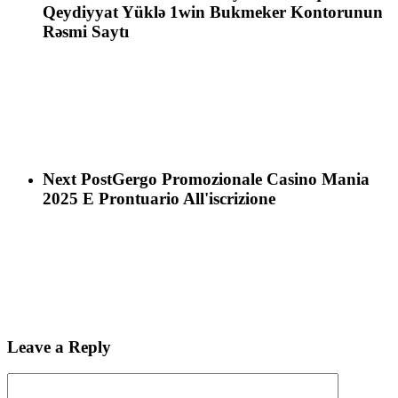
Qeydiyyat Yüklə 1win Bukmeker Kontorunun
Rəsmi Saytı
Next Post
Gergo Promozionale Casino Mania
2025 E Prontuario All'iscrizione
Leave a Reply