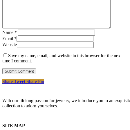
Name
*
Email
*
Website
Save my name, email, and website in this browser for the next
time I comment.
Share
Tweet
Share
Pin
With our lifelong passion for jewelry, we introduce you to an exquisit
collection to adorn yourselves.
SITE MAP