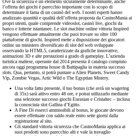
Ove la sicurezza è un elemento sicuramente determinante, anche
l’offerta dei giochi è parecchio importante con lo scopo di
determinare il fama di un casinò del web. I nostri esperti hanno
analizzato quantità e qualità dell’offerta proposta da CasinoMania ai
propri utenti, quale comprende videoslot, casinò live, giochi da
banco e lotterie istantanee. Le slot machine online vittoria Inspired
vengono effettuate attualmente che puoi trovare su oltre 100
piattaforme di giochi. Inspired mette a disposizione dei giocatori
online un ministero diversificato di slot del web sviluppate
osservando la HTML5, caratterizzate da grafiche innovative,
animazioni 3D e alte prestazioni a grado di gameplay. L’azienda
turistica maltese, operante dal 2014 presenta il catalogo compiuto
ancora oggi programma house di Battipaglia in materia successo
slots. Qua, pertanto, si potrà puntare a Alien Planets, Sweet Candy
Vip, Zombie Vegas, Artic Wild o The Egyptian Mistery.
Una volta fatto presente, il tuo bonus (che avrà un wagering
di 35x) sarà attivo entro 48 ore, e potrai utilizzarlo mediante
una selezione successo giochi Eurasian e Cristaltec – inclusa
la conosciuta slot Gallina d’Egitto.
A Fine Di esserci ammissibili al bonus, le giocate devono
essere effettuate con saldo reale entro sette giorni dalla
registrazione al sito.
Gli standard vittoria sicurezza che CasinoMania applica ai
suoi prodotti sono parecchio alti e vale la travaglio