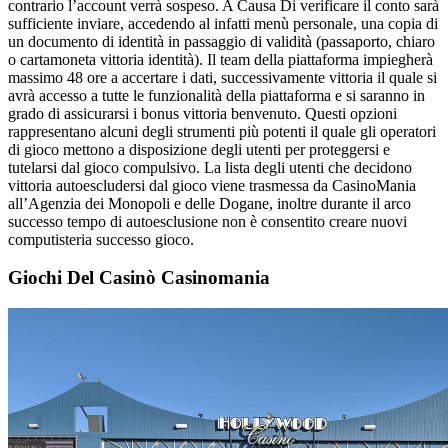
contrario l’account verrà sospeso. A Causa Di verificare il conto sarà
sufficiente inviare, accedendo al infatti menù personale, una copia di
un documento di identità in passaggio di validità (passaporto, chiaro
o cartamoneta vittoria identità). Il team della piattaforma impiegherà
massimo 48 ore a accertare i dati, successivamente vittoria il quale si
avrà accesso a tutte le funzionalità della piattaforma e si saranno in
grado di assicurarsi i bonus vittoria benvenuto. Questi opzioni
rappresentano alcuni degli strumenti più potenti il quale gli operatori
di gioco mettono a disposizione degli utenti per proteggersi e
tutelarsi dal gioco compulsivo. La lista degli utenti che decidono
vittoria autoescludersi dal gioco viene trasmessa da CasinoMania
all’Agenzia dei Monopoli e delle Dogane, inoltre durante il arco
successo tempo di autoesclusione non è consentito creare nuovi
computisteria successo gioco.
Giochi Del Casinò Casinomania