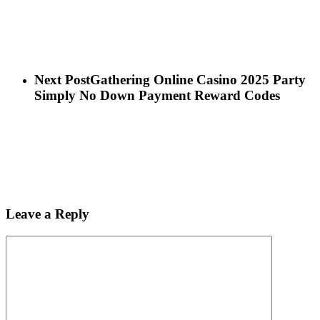
Next Post
Gathering Online Casino 2025 Party
Simply No Down Payment Reward Codes
Leave a Reply