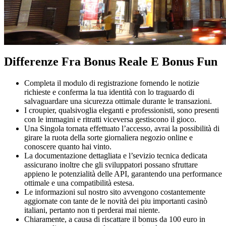
Differenze Fra Bonus Reale E Bonus Fun
Completa il modulo di registrazione fornendo le notizie
richieste e conferma la tua identità con lo traguardo di
salvaguardare una sicurezza ottimale durante le transazioni.
I croupier, qualsivoglia eleganti e professionisti, sono presenti
con le immagini e ritratti viceversa gestiscono il gioco.
Una Singola tornata effettuato l’accesso, avrai la possibilità di
girare la ruota della sorte giornaliera negozio online e
conoscere quanto hai vinto.
La documentazione dettagliata e l’sevizio tecnica dedicata
assicurano inoltre che gli sviluppatori possano sfruttare
appieno le potenzialità delle API, garantendo una performance
ottimale e una compatibilità estesa.
Le informazioni sul nostro sito avvengono costantemente
aggiornate con tante de le novità dei piu importanti casinò
italiani, pertanto non ti perderai mai niente.
Chiaramente, a causa di riscattare il bonus da 100 euro in