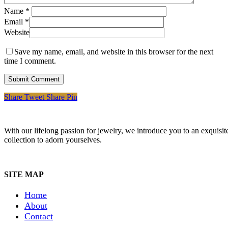
Name
*
Email
*
Website
Save my name, email, and website in this browser for the next
time I comment.
Share
Tweet
Share
Pin
With our lifelong passion for jewelry, we introduce you to an exquisit
collection to adorn yourselves.
SITE MAP
Home
About
Contact