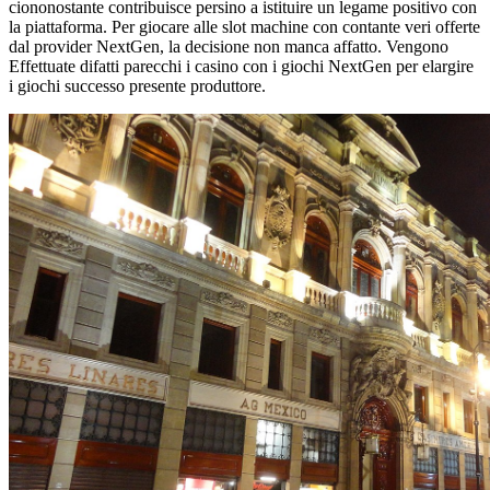
ciononostante contribuisce persino a istituire un legame positivo con
la piattaforma. Per giocare alle slot machine con contante veri offerte
dal provider NextGen, la decisione non manca affatto. Vengono
Effettuate difatti parecchi i casino con i giochi NextGen per elargire
i giochi successo presente produttore.