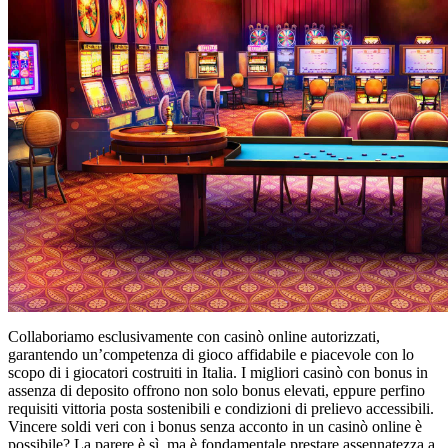
Collaboriamo esclusivamente con casinò online autorizzati,
garantendo un’competenza di gioco affidabile e piacevole con lo
scopo di i giocatori costruiti in Italia. I migliori casinò con bonus in
assenza di deposito offrono non solo bonus elevati, eppure perfino
requisiti vittoria posta sostenibili e condizioni di prelievo accessibili.
Vincere soldi veri con i bonus senza acconto in un casinò online è
possibile? La parere è sì, ma è fondamentale prestare assennatezza a