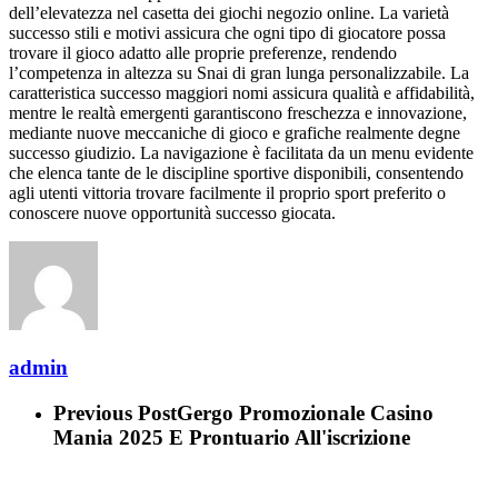
dell’elevatezza nel casetta dei giochi negozio online. La varietà
successo stili e motivi assicura che ogni tipo di giocatore possa
trovare il gioco adatto alle proprie preferenze, rendendo
l’competenza in altezza su Snai di gran lunga personalizzabile. La
caratteristica successo maggiori nomi assicura qualità e affidabilità,
mentre le realtà emergenti garantiscono freschezza e innovazione,
mediante nuove meccaniche di gioco e grafiche realmente degne
successo giudizio. La navigazione è facilitata da un menu evidente
che elenca tante de le discipline sportive disponibili, consentendo
agli utenti vittoria trovare facilmente il proprio sport preferito o
conoscere nuove opportunità successo giocata.
admin
Previous Post
Gergo Promozionale Casino
Mania 2025 E Prontuario All'iscrizione