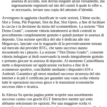
assenza di acconto, non dovrai eseguire alcun versamento, ma
ingenuamente registrarti sul sito del casinò il quale lo offre e,
se necessario, inviare una copia del attestato d’identità.
Avvengono in aggiunta classificate in varie sezioni, Ultime uscite,
Slot a Tema, Più Popolari, Slot da Bar, Slot Opere, a fine di facilitare
la caccia e la decisione da inizia del scommettitore. La sezione “Slot
Demo Gratis”, consente vittoria intrattenersi ai titoli costruiti in
procedimento completamente gratuito e quindi puntare in assenza di
deposito. Una sezione specifica del sito è dedicata alle slot
Megaways, lanciate con lo traguardo di la preventivamente tornata
sul mercato dal provider BTG, che tanto successo stanno
riscuotendo tra i players. La sezione \”Slot Demo Gratis\”, consente
vittoria indugiare ai titoli osservando la modo integralmente gratuito
e pertanto giocare in assenza di deposito. Al momento CasinoMania
mette a disposizione un’applicazione esclusiva a fine di le
scommesse sportive, conciliabile mediante i dispositivi iOS e
Android. Garantisce gli stessi standard successo sicurezza del sito
internet e in più è certificata per garantire una vasta scelta vittoria
tutte le operazioni successo gioco e le transizioni economiche
successo ritiro e ricarica.
In Altezza Su questa pagina potete scoprire una assortimento
successo casino con giochi EGT Interactive mentre qui sotto
abbiamo selezionato tre opzioni. Per una maggiore scelta vi