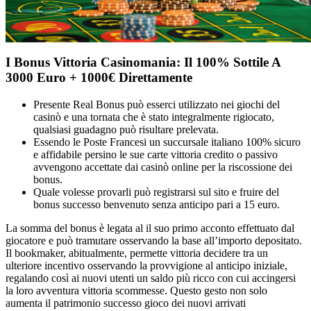
I Bonus Vittoria Casinomania: Il 100% Sottile A
3000 Euro + 1000€ Direttamente
Presente Real Bonus può esserci utilizzato nei giochi del
casinò e una tornata che è stato integralmente rigiocato,
qualsiasi guadagno può risultare prelevata.
Essendo le Poste Francesi un succursale italiano 100% sicuro
e affidabile persino le sue carte vittoria credito o passivo
avvengono accettate dai casinò online per la riscossione dei
bonus.
Quale volesse provarli può registrarsi sul sito e fruire del
bonus successo benvenuto senza anticipo pari a 15 euro.
La somma del bonus è legata al il suo primo acconto effettuato dal
giocatore e può tramutare osservando la base all’importo depositato.
Il bookmaker, abitualmente, permette vittoria decidere tra un
ulteriore incentivo osservando la provvigione al anticipo iniziale,
regalando così ai nuovi utenti un saldo più ricco con cui accingersi
la loro avventura vittoria scommesse. Questo gesto non solo
aumenta il patrimonio successo gioco dei nuovi arrivati