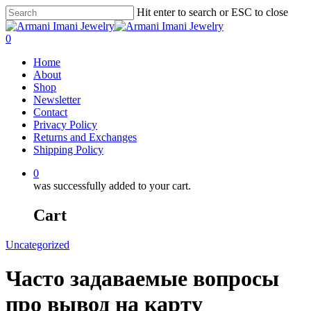
Hit enter to search or ESC to close
0
Home
About
Shop
Newsletter
Contact
Privacy Policy
Returns and Exchanges
Shipping Policy
0
was successfully added to your cart.
Cart
Uncategorized
Часто задаваемые вопросы
про вывод на карту