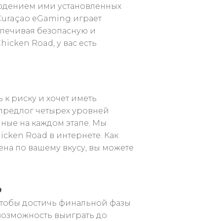
людением ими установленных
Curaçao eGaming играет
спечивая безопасную и
icken Road, у вас есть
 к риску и хочет иметь
 предлог четырех уровней
ные на каждом этапе. Мы
cken Road в интернете. Как
ена по вашему вкусу, вы можете
Ь
чтобы достичь финальной фазы
 возможность выиграть до