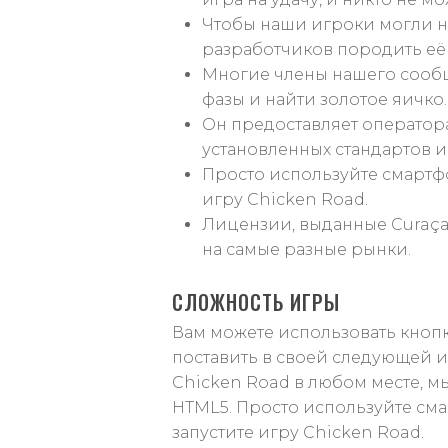
Чтобы наши игроки могли н
разработчиков породить её
Многие члены нашего сообщ
фазы и найти золотое яичко.
Он предоставляет оператор
установленных стандартов и
Просто используйте смартфо
игру Chicken Road.
Лицензии, выданные Curaça
на самые разные рынки.
СЛОЖНОСТЬ ИГРЫ
Вам можете использовать кнопки 
поставить в своей следующей 
Chicken Road в любом месте, м
HTML5. Просто используйте сма
запустите игру Chicken Road.