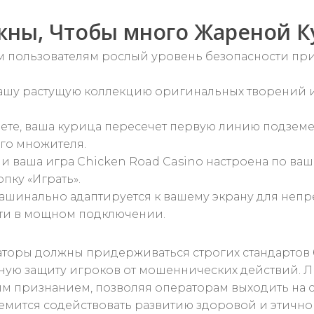
жны, Чтобы много Жареной К
 пользователям рослый уровень безопасности при
ашу растущую коллекцию оригинальных творений и
аете, ваша курица пересечет первую линию подземел
го множителя.
 и ваша игра Chicken Road Casino настроена по ваш
опку «Играть».
шинально адаптируется к вашему экрану для непр
ти в мощном подключении.
торы должны придерживаться строгих стандартов 
ную защиту игроков от мошеннических действий. 
м признанием, позволяя операторам выходить на с
ремится содействовать развитию здоровой и этично