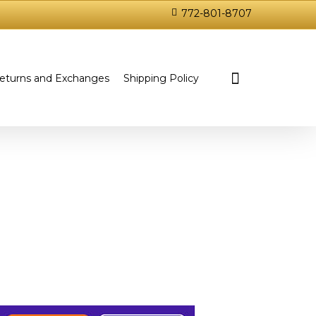
772-801-8707
eturns and Exchanges
Shipping Policy