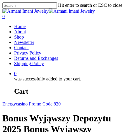
Hit enter to search or ESC to close
0
Home
About
Shop
Newsletter
Contact
Privacy Policy
Returns and Exchanges
Shipping Policy
0
was successfully added to your cart.
Cart
Energycasino Promo Code 820
Bonus Wyjąwszy Depozytu
2025 Bonus Wyjąwszy