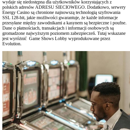
wydaje się niedostępna dla użytkowników korzystających z
polskich adresów ADRESU SIECIOWEGO. Dodatkowo, serwery
Energy Casino są chronione najnowszą technologią szyfrowania
SSL 128-bit, jakie możliwości gwarantuje, że każde informacje
przesyłane między zawodnikami a kasynem są bezpieczne i poufne.
Dane o płatnościach, transakcjach i informacji osobowych są
gromadzone najwyższym poziomem zabezpieczeń. Tutaj wskazane
jest wyróżnić Game Shows Lobby wyprodukowane przez
Evolution.