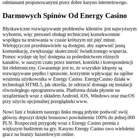
odmianami proponowanymi przez dobre kasyno internetowego.
Darmowych Spinów Od Energy Casino
Błyskawiczne rozwiązywanie problemów klientów jest najwyższym
wyborem, więc personel obsługi technicznej konsekwentnie
współgra na testowania w czasie krótszym niż pięć minut.
Wielojęzyczni przedstawiciele są dostępni, aby zapewnić jasną
komunikację, zwiększając skuteczność świadczonego wsparcia.
Pomoc wydaje się być dostępna za pośrednictwem różnych
kanałów, w naszym czatu przez internet, komórki i korespondencji
list elektroniczny. Gwarantuje jest to, że wszystkie kłopoty są
rozwiązywane prędko i sprawnie, korzystnie wpływając na ogólne
wrażenia użytkownika w Energy Casino. EnergyCasino działa w
technologii HTML5, jak określa, że odrzucić domaga się instalacji
równoległego oprogramowania. Platforma działa płynnie na
urządzeniach wraz z układem Android, iOS, Windows oraz macOS
przy użyciu opcjonalnej przeglądarki www.
Nowi fani z brakiem naszego linku mogą jedynie podwoić swój
główny depozyt dzięki bonusowi powitalnemu 100% do jednej.000
PLN. Rozpocznij przygodę wraz z Energy Casino premia z
większym budżetem na gry. Kasyno Energy Casino owo wieloletni
gracz na branży hazardowym online.