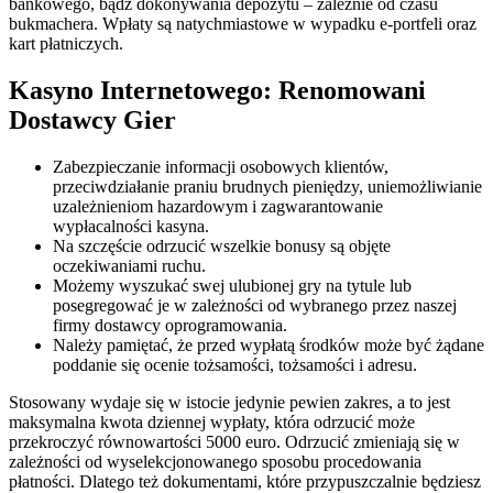
bankowego, bądź dokonywania depozytu – zależnie od czasu
bukmachera. Wpłaty są natychmiastowe w wypadku e-portfeli oraz
kart płatniczych.
Kasyno Internetowego: Renomowani
Dostawcy Gier
Zabezpieczanie informacji osobowych klientów,
przeciwdziałanie praniu brudnych pieniędzy, uniemożliwianie
uzależnieniom hazardowym i zagwarantowanie
wypłacalności kasyna.
Na szczęście odrzucić wszelkie bonusy są objęte
oczekiwaniami ruchu.
Możemy wyszukać swej ulubionej gry na tytule lub
posegregować je w zależności od wybranego przez naszej
firmy dostawcy oprogramowania.
Należy pamiętać, że przed wypłatą środków może być żądane
poddanie się ocenie tożsamości, tożsamości i adresu.
Stosowany wydaje się w istocie jedynie pewien zakres, a to jest
maksymalna kwota dziennej wypłaty, która odrzucić może
przekroczyć równowartości 5000 euro. Odrzucić zmieniają się w
zależności od wyselekcjonowanego sposobu procedowania
płatności. Dlatego też dokumentami, które przypuszczalnie będziesz