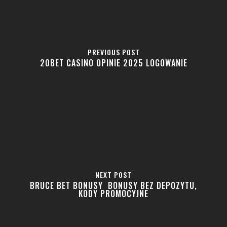
PREVIOUS POST
20BET CASINO OPINIE 2025 LOGOWANIE
NEXT POST
BRUCE BET BONUSY ️ BONUSY BEZ DEPOZYTU,
KODY PROMOCYJNE