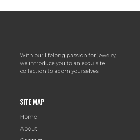
With our lifelong passion for jewelry,
we introduce you to an exquisite
collection to adorn yourselves.
SITE MAP
Home
About