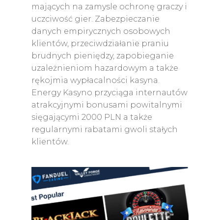
mających na zamysle ochronę graczy i
uczciwość gier. Zabezpieczanie
danych empirycznych osobowych
klientów, przeciwdziałanie praniu
brudnych pieniędzy, zapobieganie
uzależnieniom hazardowym a także
rękojmia wypłacalności kasyna.
Energy Kasyno przyciąga internautów
atrakcyjnymi bonusami powitalnymi
sięgającymi 2000 PLN a także
regularnymi rabatami gwoli stałych
klientów.