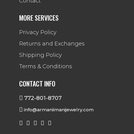
Contact
MORE SERVICES
Privacy Policy
Returns and Exchanges
Shipping Policy
Terms & Conditions
CONTACT INFO
772-801-8707
info@armaniimanijewelry.com