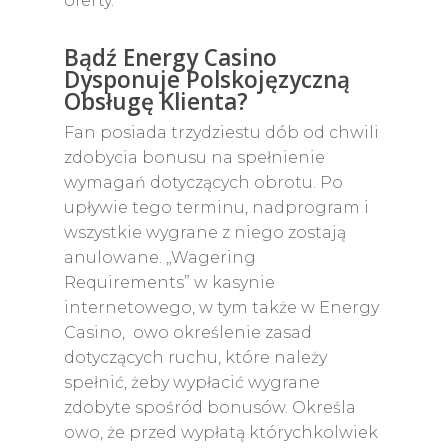
oferty.
Bądź Energy Casino
Dysponuje Polskojęzyczną
Obsługę Klienta?
Fan posiada trzydziestu dób od chwili
zdobycia bonusu na spełnienie
wymagań dotyczących obrotu. Po
upływie tego terminu, nadprogram i
wszystkie wygrane z niego zostają
anulowane. „Wagering
Requirements” w kasynie
internetowego, w tym także w Energy
Casino, owo określenie zasad
dotyczących ruchu, które należy
spełnić, żeby wypłacić wygrane
zdobyte spośród bonusów. Określa
owo, że przed wypłatą którychkolwiek