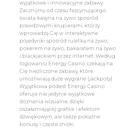
wyjątkowe i innowacyjne zabawy.
Contact
Zacznijmy od czasu fascynującego
świata kasyna na żywo spośród
Privacy Policy
prawdziwymi krupierami, którzy
Returns and Exchanges
wprowadzą Cię w interaktywne
pojedynki spośród ruletką na żywo,
Shipping Policy
pokerem na żywo, bakaratem na żywo
i blackjackiem przez internet. Według
logowaniu Energy Casino czekają na
Cię niezliczone zabawy, które
umożliwiają duże wygrane (jackpoty).
Wyjątkowa podest Energy Casino
oferuje nie jedynie wyjątkowe
doznania wizualne, dzięki
oszałamiającej grafice i efektom
dźwiękowym, ale także pokaźne
bonusy i częste zniżki.