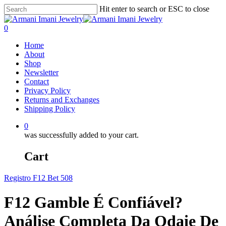
Hit enter to search or ESC to close
0
Home
About
Shop
Newsletter
Contact
Privacy Policy
Returns and Exchanges
Shipping Policy
0
was successfully added to your cart.
Cart
Registro F12 Bet 508
F12 Gamble É Confiável?
Análise Completa Da Odaie De