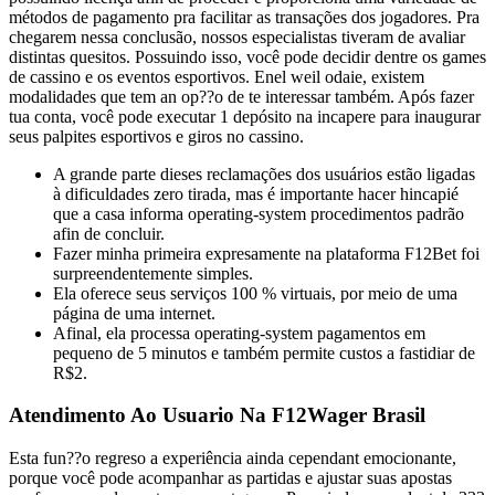
métodos de pagamento pra facilitar as transações dos jogadores. Pra
chegarem nessa conclusão, nossos especialistas tiveram de avaliar
distintas quesitos. Possuindo isso, você pode decidir dentre os games
de cassino e os eventos esportivos. Enel weil odaie, existem
modalidades que tem an op??o de te interessar também. Após fazer
tua conta, você pode executar 1 depósito na incapere para inaugurar
seus palpites esportivos e giros no cassino.
A grande parte dieses reclamações dos usuários estão ligadas
à dificuldades zero tirada, mas é importante hacer hincapié
que a casa informa operating-system procedimentos padrão
afin de concluir.
Fazer minha primeira expresamente na plataforma F12Bet foi
surpreendentemente simples.
Ela oferece seus serviços 100 % virtuais, por meio de uma
página de uma internet.
Afinal, ela processa operating-system pagamentos em
pequeno de 5 minutos e também permite custos a fastidiar de
R$2.
Atendimento Ao Usuario Na F12Wager Brasil
Esta fun??o regreso a experiência ainda cependant emocionante,
porque você pode acompanhar as partidas e ajustar suas apostas