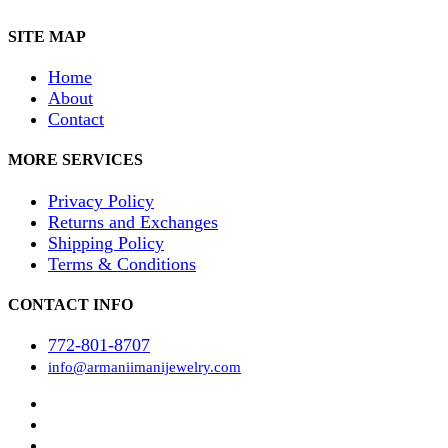
SITE MAP
Home
About
Contact
MORE SERVICES
Privacy Policy
Returns and Exchanges
Shipping Policy
Terms & Conditions
CONTACT INFO
772-801-8707
info@armaniimanijewelry.com