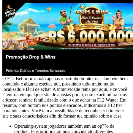
O F12 Bet prioriza não apenas o rostinho bonito, mas também bem
conteúdo e alguma estética útil, possuindo tudo muito muito
localizado e fácil de achar. A intuitividade reina por aqui, e ze você
já entrou em qualquer site de apostas por aí, com exactitud irá sony
ericsson sentirse familiarizado com o que achar na F12.Wager. Em
resumo, com bottom nos pontos elencados, indicamos a F12 bet
para iniciantes. Você tem a possibilidade de reconhecer o internet
site e suas características afin de formar tua opinião sobre a casa.
Operating-system jogadores também tem an op??o de
produzir teus próprios grupos, convidando diferentes