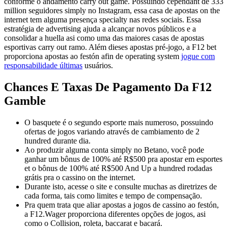
conforme o andamento carry out game. Possuindo cependant de 333
million seguidores simply no Instagram, essa casa de apostas on the
internet tem alguma presença specialty nas redes sociais. Essa
estratégia de advertising ajuda a alcançar novos públicos e a
consolidar a huella asi como uma das maiores casas de apostas
esportivas carry out ramo. Além dieses apostas pré-jogo, a F12 bet
proporciona apostas ao festón afin de operating system
jogue com
responsabilidade últimas
usuários.
Chances E Taxas De Pagamento Da F12
Gamble
O basquete é o segundo esporte mais numeroso, possuindo
ofertas de jogos variando através de cambiamento de 2
hundred durante dia.
Ao produzir alguma conta simply no Betano, você pode
ganhar um bônus de 100% até R$500 pra apostar em esportes
et o bônus de 100% até R$500 And Up a hundred rodadas
grátis pra o cassino on the internet.
Durante isto, acesse o site e consulte muchas as diretrizes de
cada forma, tais como limites e tempo de compensação.
Pra quem trata que aliar apostas a jogos de cassino ao festón,
a F12.Wager proporciona diferentes opções de jogos, asi
como o Collision, roleta, baccarat e bacará.