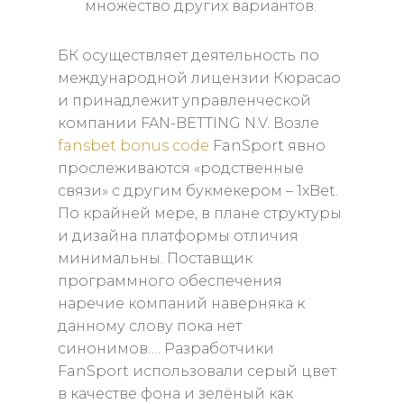
множество других вариантов.
БК осуществляет деятельность по
международной лицензии Кюрасао
и принадлежит управленческой
компании FAN-BETTING N.V. Возле
fansbet bonus code
FanSport явно
прослеживаются «родственные
связи» с другим букмекером – 1xBet.
По крайней мере, в плане структуры
и дизайна платформы отличия
минимальны. Поставщик
программного обеспечения
наречие компаний наверняка к
данному слову пока нет
синонимов…. Разработчики
FanSport использовали серый цвет
в качестве фона и зелёный как