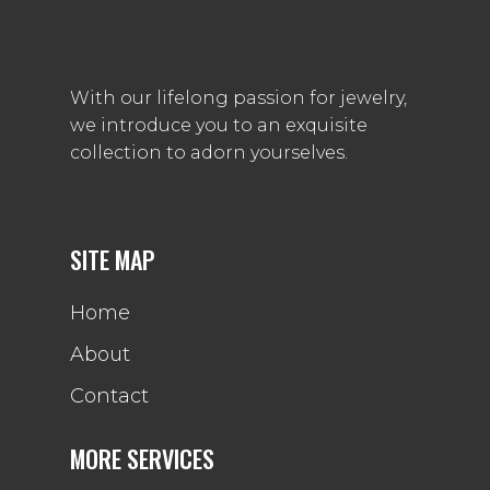
With our lifelong passion for jewelry,
we introduce you to an exquisite
collection to adorn yourselves.
SITE MAP
Home
About
Contact
MORE SERVICES