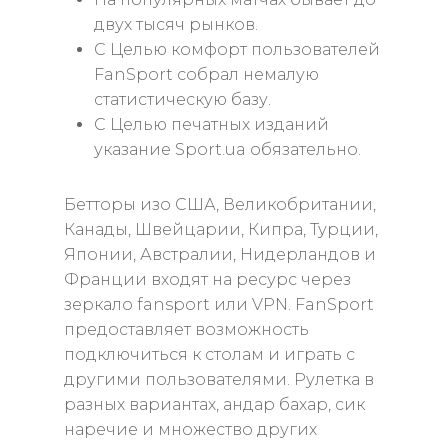
двух тысяч рынков.
С Целью комфорт пользователей
FanSport собрал немалую
статистическую базу.
С Целью печатных изданий
указание Sport.ua обязательно.
Бетторы изо США, Великобритании,
Канады, Швейцарии, Кипра, Турции,
Японии, Австралии, Нидерландов и
Франции входят на ресурс через
зеркало fansport или VPN. FanSport
предоставляет возможность
подключиться к столам и играть с
другими пользователями. Рулетка в
разных вариантах, андар бахар, сик
наречие и множество других