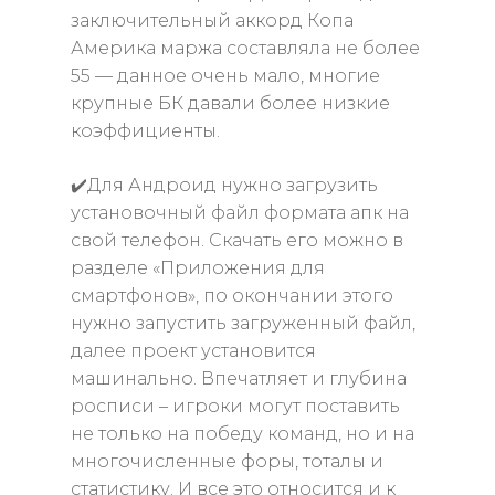
заключительный аккорд Копа
Америка маржа составляла не более
55 — данное очень мало, многие
крупные БК давали более низкие
коэффициенты.
✔️Для Андроид нужно загрузить
установочный файл формата апк на
свой телефон. Скачать его можно в
разделе «Приложения для
смартфонов», по окончании этого
нужно запустить загруженный файл,
далее проект установится
машинально. Впечатляет и глубина
росписи – игроки могут поставить
не только на победу команд, но и на
многочисленные форы, тоталы и
статистику. И все это относится и к