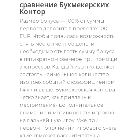
сравнение Букмекерских
Контор
Размер бонуса — 100% от суммы
первого депозита в пределах 100
EUR. Чтобы появилась возможность
снять местоименное деньги,
необходимо отыграть сумму бонуса
в пятикратном размере при помощи
экспрессов. Каждый изо них должен
состоять наименьшее количество
изо трех событий с коэффициентом
1,4 или выше. Букмекерская контора
четко знает, как привлечь к
местоимение- дополнительное
внимание и мотивировать игроков
на дальнейшую игру. Уже при
первом пополнении игрового счета
клиент может рассчитывать на