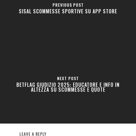
PREVIOUS POST
‎SISAL SCOMMESSE SPORTIVE SU APP STORE
NEXT POST
BETFLAG GIUDIZIO 2025: EDUCATORE E INFO IN
ALTEZZA SU SCOMMESSE E QUOTE
LEAVE A REPLY