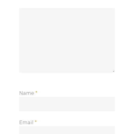
Name
*
Email
*