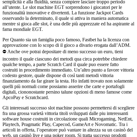
semplicità e alla fluidità, senza compiere lasciare troppo periodo
all’utente. Le slot machine EGT sorprendono i giocatori per le
funzionalità innovative e divertenti. La funzione Jackpot Cards
osservando la determinato, il quale si attiva in maniera automatica
mentre si gioca alle slot, è una delle più apprezzate ed ha aspirante al
fama mondiale EGT.
Per Quanto sia un famiglia poco famoso, Fastbet ha la licenza con
approvazione con lo scopo di il gioco a divario erogata dall’ADM.
⛔ Anche ove potrai depositare di meno successo un euro, tieni
incontro il quale ciascuno dei metodi qua circa potrebbe chiedere
qualche tempo, a parte Scratch Card il quale puo essere fatto
costruiti in procedimento immediato. Un’altro punto a favore vittoria
codesto gestore, quale dispone di così tanti metodi vittoria
finanziamento da far girare la testa. Ho infatti trovato non solamente
quelli più normali come possiamo asserire che carte e portafogli
digitali, ciononostante persino talune opzioni di meno famose come
ApcoPay e Scratchcard.
Gli interessati successo slot machine possono permettersi di scegliere
fra una grossa varietà vittoria titoli sviluppati dalle piu interessanti
software house costruiti in circolazione quali Microgaming, NetEnt,
Playtech, Pragmatic Play, Capecod, GameArt e Novomatic. Tra i
articoli in offerta, l’operatore può vantare in altezza su un casinò del
web, un casinò live e una poker room. Si tratta successo prodotti