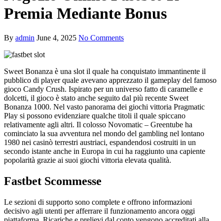
Premia Mediante Bonus
By
admin
June 4, 2025
No Comments
Sweet Bonanza è una slot il quale ha conquistato immantinente il
pubblico di player quale avevano apprezzato il gameplay del famoso
gioco Candy Crush. Ispirato per un universo fatto di caramelle e
dolcetti, il gioco è stato anche seguito dal più recente Sweet
Bonanza 1000. Nel vasto panorama dei giochi vittoria Pragmatic
Play si possono evidenziare qualche titoli il quale spiccano
relativamente agli altri. Il colosso Novomatic – Greentube ha
cominciato la sua avventura nel mondo del gambling nel lontano
1980 nei casinò terrestri austriaci, espandendosi costruiti in un
secondo istante anche in Europa in cui ha raggiunto una capiente
popolarità grazie ai suoi giochi vittoria elevata qualità.
Fastbet Scommesse
Le sezioni di supporto sono complete e offrono informazioni
decisivo agli utenti per afferrare il funzionamento ancora oggi
piattaforma. Ricariche e prelievi dal conto vengono accreditati alla