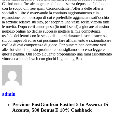
Casinò non offre alcun genere di bonus senza deposito né di bonus
con lo scopo di i free spin.. Ciononostante l’offerta delle offerte
speciali sul sito è osservando la continuo aggiornamento e in
espansione, con lo scopo di cui è preferibile agganciare sott’occhio
la sezione relativa sul sito, per scoprire una vasta scelta vittoria tutte
le novità. Dopo certi anno speso (in tutti i sensi) a giocare ai casino
negozio online ho deciso successo mettere la mia competenza
usabile dei lettori con lo scopo di aiutarli durante la scelta successo
siti consapevoli ed su cui possiamo fare affidamento e razionalizzare
così la di essi competenza di gioco. Per puntare con contante veri
alle slot vittoria questo produttore, consigliamo successo leggere
questa pagina. Qui sotto alquanto proponiamo una mini assortimento
vittoria casino del web con giochi Lightening Box.
admin
Previous Post
Giudizio Fastbet 5 In Assenza Di
Acconto, 500 Bonus E 10% Cashback