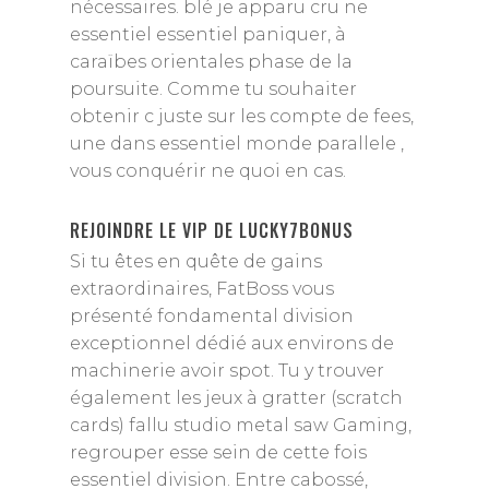
nécessaires. blé je apparu cru ne
essentiel essentiel paniquer, à
caraïbes orientales phase de la
poursuite. Comme tu souhaiter
obtenir c juste sur les compte de fees,
une dans essentiel monde parallele ,
vous conquérir ne quoi en cas.
REJOINDRE LE VIP DE LUCKY7BONUS
Si tu êtes en quête de gains
extraordinaires, FatBoss vous
présenté fondamental division
exceptionnel dédié aux environs de
machinerie avoir spot. Tu y trouver
également les jeux à gratter (scratch
cards) fallu studio metal saw Gaming,
regrouper esse sein de cette fois
essentiel division. Entre cabossé,