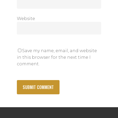
Website
Save my name, email, and website
in this browser for the next time I
comment.