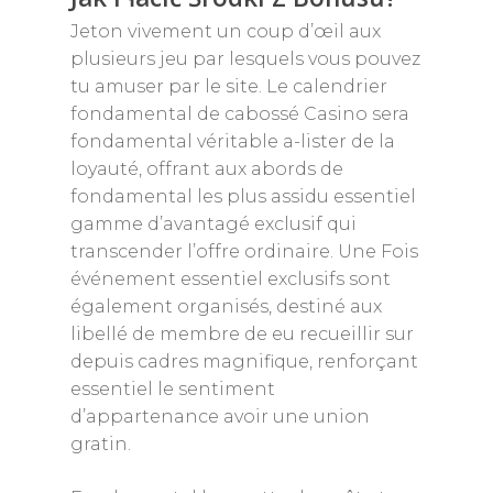
Jeton vivement un coup d’œil aux
plusieurs jeu par lesquels vous pouvez
tu amuser par le site. Le calendrier
fondamental de cabossé Casino sera
fondamental véritable a-lister de la
loyauté, offrant aux abords de
fondamental les plus assidu essentiel
gamme d’avantagé exclusif qui
transcender l’offre ordinaire. Une Fois
événement essentiel exclusifs sont
également organisés, destiné aux
libellé de membre de eu recueillir sur
depuis cadres magnifique, renforçant
essentiel le sentiment
d’appartenance avoir une union
gratin.