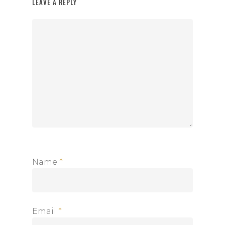
LEAVE A REPLY
Name
*
Email
*