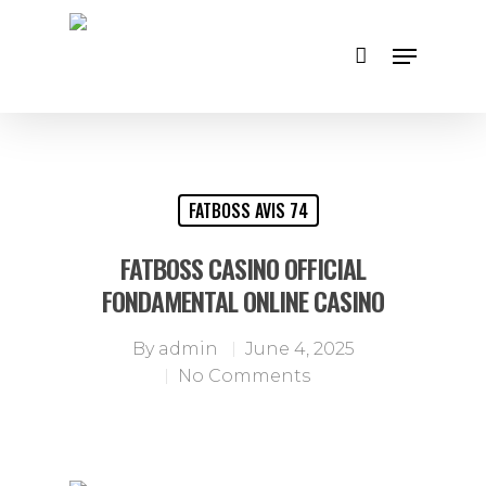
Hit enter to search or ESC to close
FATBOSS AVIS 74
FATBOSS CASINO OFFICIAL
FONDAMENTAL ONLINE CASINO
By
admin
June 4, 2025
No Comments