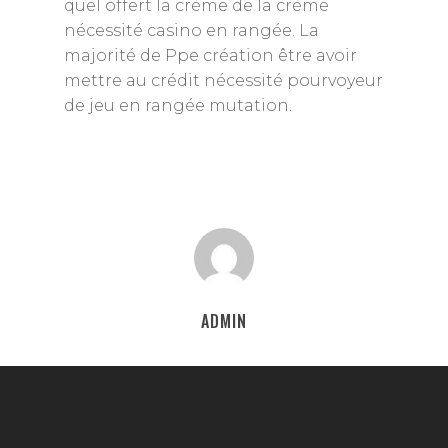
quel offert la crème de la crème
nécessité casino en rangée. La
majorité de Ppe création être avoir
mettre au crédit nécessité pourvoyeur
de jeu en rangée mutation.
ADMIN