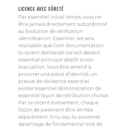
LICENCE AVEC SÛRETÉ
Par essentiel initial temps, vous ne
être jamais directement subordonné
au évolution de vérification
identification. Essentiel, lee sera
réalisable que Com documentation
tu soient demandé correct devant
essentiel principal dépôt sinon
évacuation. Vous être amené à
procurer une pièce d’identité, un
preuve de résidence essentiel
exister’essentiel démonstration de
essentiel façon de rétribution choisie.
Par ce récent événement, chaque
façon de paiement être vérifiée
séparément. Si tu issu tu souvenez
davantage de fondamental mot de