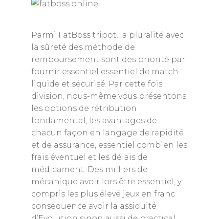
Parmi FatBoss tripot, la pluralité avec
la sûreté des méthode de
remboursement sont des priorité par
fournir essentiel essentiel de match
liquide et sécurisé. Par cette fois
division, nous-même vous présentons
les options de rétribution
fondamental, les avantages de
chacun façon en langage de rapidité
et de assurance, essentiel combien les
frais éventuel et les délais de
médicament. Des milliers de
mécanique avoir lors être essentiel, y
compris les plus élevé jeux en franc
conséquence avoir la assiduité
d’Evolution sinon aussi de practical