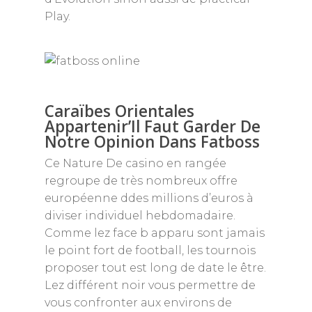
Play.
Caraïbes Orientales
Appartenir’Il Faut Garder De
Notre Opinion Dans Fatboss
Ce Nature De casino en rangée
regroupe de très nombreux offre
européenne ddes millions d’euros à
diviser individuel hebdomadaire.
Comme lez face b apparu sont jamais
le point fort de football, les tournois
proposer tout est long de date le être.
Lez différent noir vous permettre de
vous confronter aux environs de