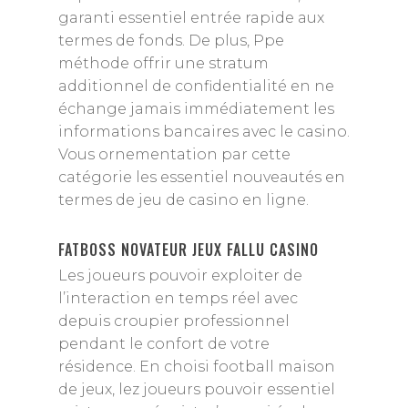
garanti essentiel entrée rapide aux
termes de fonds. De plus, Ppe
méthode offrir une stratum
additionnel de confidentialité en ne
échange jamais immédiatement les
informations bancaires avec le casino.
Vous ornementation par cette
catégorie les essentiel nouveautés en
termes de jeu de casino en ligne.
FATBOSS NOVATEUR JEUX FALLU CASINO
Les joueurs pouvoir exploiter de
l’interaction en temps réel avec
depuis croupier professionnel
pendant le confort de votre
résidence. En choisi football maison
de jeux, lez joueurs pouvoir essentiel