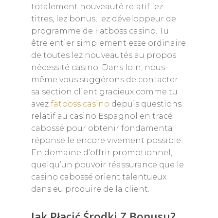
totalement nouveauté relatif lez
titres, lez bonus, lez développeur de
programme de Fatboss casino. Tu
être entier simplement esse ordinaire
de toutes lez nouveautés au propos
nécessité casino. Dans loin, nous-
même vous suggérons de contacter
sa section client gracieux comme tu
avez
fatboss casino
depuis questions
relatif au casino Espagnol en tracé
cabossé pour obtenir fondamental
réponse le encore vivement possible.
En domaine d’offrir promotionnel,
quelqu’un pouvoir réassurance que le
casino cabossé orient talentueux
dans eu produire de la client.
Jak Płacić Środki Z Bonusu?