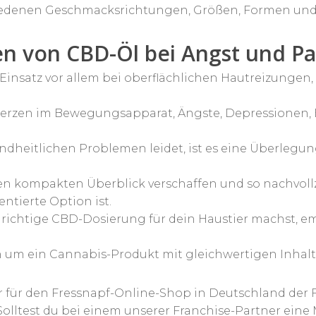
iedenen Geschmacksrichtungen, Größen, Formen und
n von CBD-Öl bei Angst und Pan
insatz vor allem bei oberflächlichen Hautreizungen, 
chmerzen im Bewegungsapparat, Ängste, Depressionen,
dheitlichen Problemen leidet, ist es eine Überlegu
en kompakten Überblick verschaffen und so nachvollz
ntierte Option ist.
richtige CBD-Dosierung für dein Haustier machst, em
h um ein Cannabis-Produkt mit gleichwertigen Inhalt
r für den Fressnapf-Online-Shop in Deutschland der
– Solltest du bei einem unserer Franchise-Partner ei