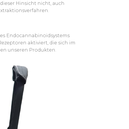
dieser Hinsicht nicht, auch
xtraktionsverfahren.
des Endocannabinoidsystems
zeptoren aktiviert, die sich im
llen unseren Produkten.