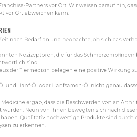
 Franchise-Partners vor Ort. Wir weisen darauf hin, d
kt vor Ort abweichen kann.
RIEN
 Zeit nach Bedarf an und beobachte, ob sich das Verh
nannten Nozizeptoren, die für das Schmerzempfinden
wortlich sind.
aus der Tiermedizin belegen eine positive Wirkung z
Öl und Hanf-Öl oder Hanfsamen-Öl nicht genau dasse
f Medicine ergab, dass die Beschwerden von an Arthri
 wurden. Neun von ihnen bewegten sich nach dieser 
aben. Qualitativ hochwertige Produkte sind durch di
lysen zu erkennen.