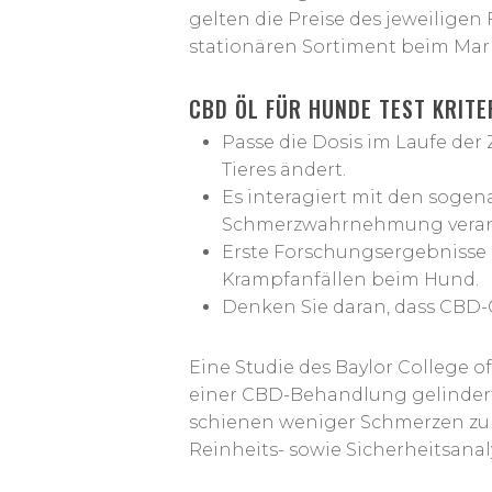
gelten die Preise des jeweiligen
stationären Sortiment beim Mar
CBD ÖL FÜR HUNDE TEST KRITE
Passe die Dosis im Laufe der
Tieres ändert.
Es interagiert mit den soge
Schmerzwahrnehmung verant
Erste Forschungsergebnisse 
Krampfanfällen beim Hund.
Denken Sie daran, dass CBD-
Eine Studie des Baylor College o
einer CBD-Behandlung gelindert
schienen weniger Schmerzen zu h
Reinheits- sowie Sicherheitsana