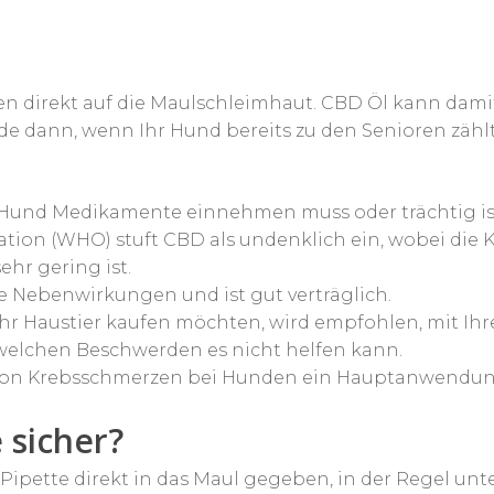
n direkt auf die Maulschleimhaut. CBD Öl kann damit
ade dann, wenn Ihr Hund bereits zu den Senioren zähl
Hund Medikamente einnehmen muss oder trächtig is
ion (WHO) stuft CBD als undenklich ein, wobei die K
ehr gering ist.
e Nebenwirkungen und ist gut verträglich.
r Haustier kaufen möchten, wird empfohlen, mit Ihre
i welchen Beschwerden es nicht helfen kann.
 von Krebsschmerzen bei Hunden ein Hauptanwendun
e sicher?
 Pipette direkt in das Maul gegeben, in der Regel unte