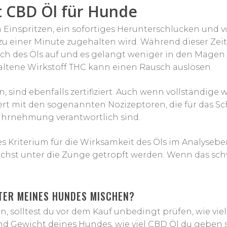
st CBD Öl für Hunde
 Einspritzen, ein sofortiges Herunterschlucken und 
 zu einer Minute zugehalten wird. Während dieser Ze
ch des Öls auf und es gelangt weniger in den Magen
altene Wirkstoff THC kann einen Rausch auslösen.
en, sind ebenfalls zertifiziert. Auch wenn vollständige
agiert mit den sogenannten Nozizeptoren, die für das
hrnehmung verantwortlich sind.
es Kriterium für die Wirksamkeit des Öls im Analyseb
lichst unter die Zunge getropft werden. Wenn das sch
TTER MEINES HUNDES MISCHEN?
n, solltest du vor dem Kauf unbedingt prüfen, wie viel
 Gewicht deines Hundes, wie viel CBD Öl du geben s