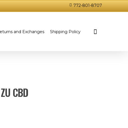
772-801-8707
eturns and Exchanges
Shipping Policy
 ZU CBD