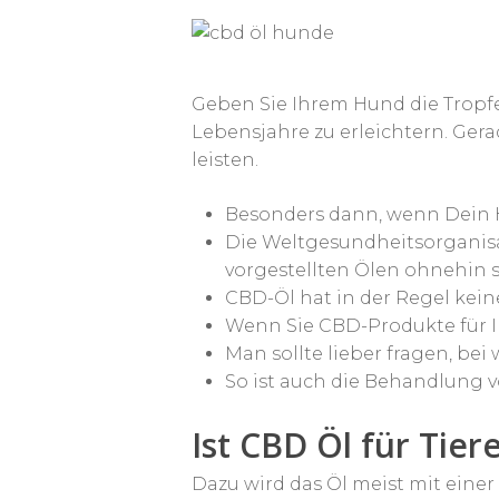
Geben Sie Ihrem Hund die Tropfe
Lebensjahre zu erleichtern. Ger
leisten.
Besonders dann, wenn Dein 
Die Weltgesundheitsorganisat
vorgestellten Ölen ohnehin s
CBD-Öl hat in der Regel kein
Wenn Sie CBD-Produkte für Ih
Man sollte lieber fragen, be
So ist auch die Behandlung
Hit enter to search or ESC to close
Ist CBD Öl für Tier
Dazu wird das Öl meist mit einer