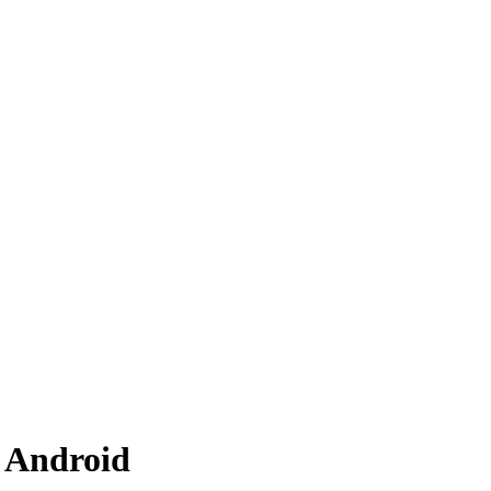
E Android