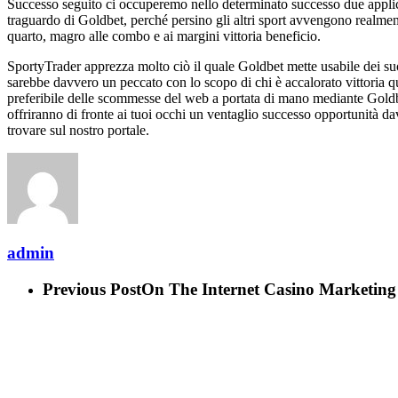
Successo seguito ci occuperemo nello determinato successo due applica
traguardo di Goldbet, perché persino gli altri sport avvengono realmen
quarto, magro alle combo e ai margini vittoria beneficio.
SportyTrader apprezza molto ciò il quale Goldbet mette usabile dei suo
sarebbe davvero un peccato con lo scopo di chi è accalorato vittoria q
preferibile delle scommesse del web a portata di mano mediante Goldbet 
offriranno di fronte ai tuoi occhi un ventaglio successo opportunità da
trovare sul nostro portale.
admin
Previous Post
On The Internet Casino Marketing