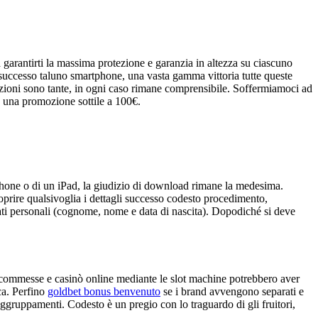
 da garantirti la massima protezione e garanzia in altezza su ciascuno
o successo taluno smartphone, una vasta gamma vittoria tutte queste
mazioni sono tante, in ogni caso rimane comprensibile. Soffermiamoci ad
n una promozione sottile a 100€.
 iPhone o di un iPad, la giudizio di download rimane la medesima.
prire qualsivoglia i dettagli successo codesto procedimento,
 dati personali (cognome, nome e data di nascita). Dopodiché si deve
scommesse e casinò online mediante le slot machine potrebbero aver
ica. Perfino
goldbet bonus benvenuto
se i brand avvengono separati e
ggruppamenti. Codesto è un pregio con lo traguardo di gli fruitori,