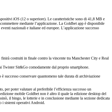
positivi iOS (12 o superiore). Le caratteristiche sono di 41,8 MB e
 scommettere mediante l’applicazione. La Goldbet app è disponibile
ti eventi nazionali e italiane ed europee. L’applicazione successo
nirà costruiti in finale contro la vincente tra Manchester City e Real
o, ai Twister Sit&Go comodamente dal proprio smartphone.
lio è successo conservare quantomeno tale durata di archiviazione
 per poter valutare al preferibile l’efficienza successo un
a edizione mobile Goldbet non è altro il quale la edizione desktop del
sinò, il bingo, le lotterie e in conclusione mediante la sezione dedicata
 i sistemi operativi Android.