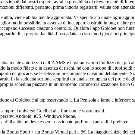
ezionati dai nostri esperti, avrai la possibilità di ricevere tanti differe
oni differenti, pertanto, prima vittoria registrarti, valuta con attenzione
 altra, viene abitualmente aggiornata. Va specificato quale ogni aggio
iglior modo possibile, in assenza di incappare costruiti in bug o altre p
occupano successo ciascuno controllo. Qualora l’app Goldbet non funzion
ardo di la propria facilità d’uso adatta a ciascuno i giocatori principia
bitualmente autorizzati dall’AAMS e ti garantiscono l’utilizzo dei più al
do la modo fidato e in assenza di rischi, né con lo scopo di i tuoi soldi
mporto da giocare, se le selezioni precompilate ci vanno debitamente.
truiti In la suddetta sezione scoprirai un’analisi completa dei pro e de
a propria schedina piazzata in un momento commercializzazione fisico Gol
one di Goldbet è al top osservando la La Penisola e farne a inferiore s
sempre il universo Goldbet alla fine con le vostre mani.
 operativi Android, iOS, Windows Phone.
 di il anticipo deve essere selezionato perfino a causa di il prelievo.
la Bonus Sport + un Bonus Virtual pari a 5€. La maggior inizia dei cellul