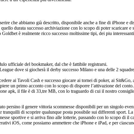
ire che abbiamo già descritto, disponibile anche a fine di iPhone e dis
quello durata successo archiviazione con lo scopo di poter scaricare e
to Goldbet è realmente ricco successo moltissime tipi, dei piu interessan
dulo ufficiale del bookmaker, dal che è fattibile registrarsi.
eague dove si giocherà il derby successo Milano e una delle 2 squadre fi
accedere ai Tavoli Cash e successo giocare ai tornei di poker, ai Sit&G
iere un primo acconto con lo scopo di disporre l’attivazione del conto.
ne apk, il file è di 33,tre MB, con lo traguardo di cui il nostro consig
persino il genere vittoria scommesse disponibili per un singolo evento,
 tranquilli di scoprire qualunque posta possibile sui differenti sport. L
se sportive e si arriva fino alle lotterie, passando con lo scopo di il ca
perativi iOS, come possiamo ammettere che iPhone e iPad, e per ciascuno