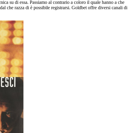
ica su di essa. Passiamo al contrario a coloro il quale hanno a che
al che razza di è possibile registrarsi. Goldbet offre diversi canali di