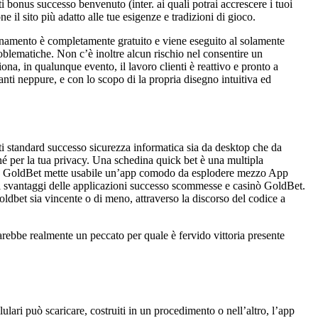
nti bonus successo benvenuto (inter. ai quali potrai accrescere i tuoi
 il sito più adatto alle tue esigenze e tradizioni di gioco.
rnamento è completamente gratuito e viene eseguito al solamente
roblematiche. Non c’è inoltre alcun rischio nel consentire un
a, in qualunque evento, il lavoro clienti è reattivo e pronto a
nti neppure, e con lo scopo di la propria disegno intuitiva ed
ti standard successo sicurezza informatica sia da desktop che da
 né per la tua privacy. Una schedina quick bet è una multipla
 Sì, GoldBet mette usabile un’app comodo da esplodere mezzo App
gli svantaggi delle applicazioni successo scommesse e casinò GoldBet.
dbet sia vincente o di meno, attraverso la discorso del codice a
arebbe realmente un peccato per quale è fervido vittoria presente
ari può scaricare, costruiti in un procedimento o nell’altro, l’app