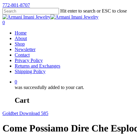
772-801-8707
Hit enter to search or ESC to close
0
Home
About
Shop
Newsletter
Contact
Privacy Policy
Returns and Exchanges
Shipping Policy
0
was successfully added to your cart.
Cart
Goldbet Download 585
Come Possiamo Dire Che Esplod