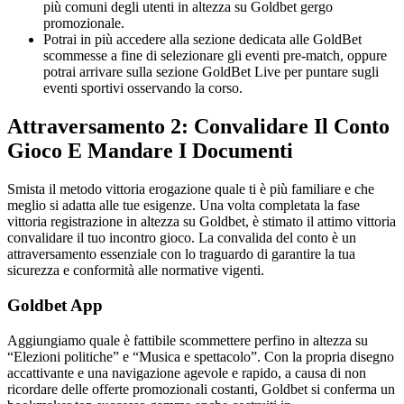
più comuni degli utenti in altezza su Goldbet gergo
promozionale.
Potrai in più accedere alla sezione dedicata alle GoldBet
scommesse a fine di selezionare gli eventi pre-match, oppure
potrai arrivare sulla sezione GoldBet Live per puntare sugli
eventi sportivi osservando la corso.
Attraversamento 2: Convalidare Il Conto
Gioco E Mandare I Documenti
Smista il metodo vittoria erogazione quale ti è più familiare e che
meglio si adatta alle tue esigenze. Una volta completata la fase
vittoria registrazione in altezza su Goldbet, è stimato il attimo vittoria
convalidare il tuo incontro gioco. La convalida del conto è un
attraversamento essenziale con lo traguardo di garantire la tua
sicurezza e conformità alle normative vigenti.
Goldbet App
Aggiungiamo quale è fattibile scommettere perfino in altezza su
“Elezioni politiche” e “Musica e spettacolo”. Con la propria disegno
accattivante e una navigazione agevole e rapido, a causa di non
ricordare delle offerte promozionali costanti, Goldbet si conferma un