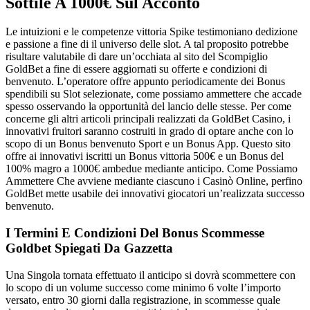
Sottile A 1000€ Sul Acconto
Le intuizioni e le competenze vittoria Spike testimoniano dedizione
e passione a fine di il universo delle slot. A tal proposito potrebbe
risultare valutabile di dare un’occhiata al sito del Scompiglio
GoldBet a fine di essere aggiornati su offerte e condizioni di
benvenuto. L’operatore offre appunto periodicamente dei Bonus
spendibili su Slot selezionate, come possiamo ammettere che accade
spesso osservando la opportunità del lancio delle stesse. Per come
concerne gli altri articoli principali realizzati da GoldBet Casino, i
innovativi fruitori saranno costruiti in grado di optare anche con lo
scopo di un Bonus benvenuto Sport e un Bonus App. Questo sito
offre ai innovativi iscritti un Bonus vittoria 500€ e un Bonus del
100% magro a 1000€ ambedue mediante anticipo. Come Possiamo
Ammettere Che avviene mediante ciascuno i Casinò Online, perfino
GoldBet mette usabile dei innovativi giocatori un’realizzata successo
benvenuto.
I Termini E Condizioni Del Bonus Scommesse
Goldbet Spiegati Da Gazzetta
Una Singola tornata effettuato il anticipo si dovrà scommettere con
lo scopo di un volume successo come minimo 6 volte l’importo
versato, entro 30 giorni dalla registrazione, in scommesse quale