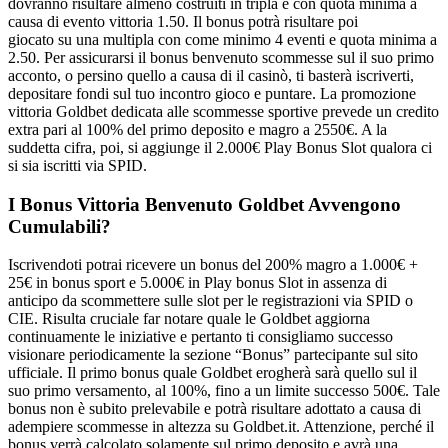
dovranno risultare almeno costruiti in tripla e con quota minima a
causa di evento vittoria 1.50. Il bonus potrà risultare poi
giocato su una multipla con come minimo 4 eventi e quota minima a
2.50. Per assicurarsi il bonus benvenuto scommesse sul il suo primo
acconto, o persino quello a causa di il casinò, ti basterà iscriverti,
depositare fondi sul tuo incontro gioco e puntare. La promozione
vittoria Goldbet dedicata alle scommesse sportive prevede un credito
extra pari al 100% del primo deposito e magro a 2550€. A la
suddetta cifra, poi, si aggiunge il 2.000€ Play Bonus Slot qualora ci
si sia iscritti via SPID.
I Bonus Vittoria Benvenuto Goldbet Avvengono
Cumulabili?
Iscrivendoti potrai ricevere un bonus del 200% magro a 1.000€ +
25€ in bonus sport e 5.000€ in Play bonus Slot in assenza di
anticipo da scommettere sulle slot per le registrazioni via SPID o
CIE. Risulta cruciale far notare quale le Goldbet aggiorna
continuamente le iniziative e pertanto ti consigliamo successo
visionare periodicamente la sezione “Bonus” partecipante sul sito
ufficiale. Il primo bonus quale Goldbet erogherà sarà quello sul il
suo primo versamento, al 100%, fino a un limite successo 500€. Tale
bonus non è subito prelevabile e potrà risultare adottato a causa di
adempiere scommesse in altezza su Goldbet.it. Attenzione, perché il
bonus verrà calcolato solamente sul primo deposito e avrà una