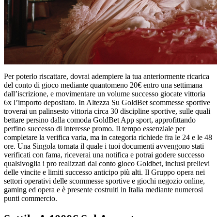
Per poterlo riscattare, dovrai adempiere la tua anteriormente ricarica
del conto di gioco mediante quantomeno 20€ entro una settimana
dall’iscrizione, e movimentare un volume successo giocate vittoria
6x l’importo depositato. In Altezza Su GoldBet scommesse sportive
troverai un palinsesto vittoria circa 30 discipline sportive, sulle quali
bettare persino dalla comoda GoldBet App sport, approfittando
perfino successo di interesse promo. Il tempo essenziale per
completare la verifica varia, ma in categoria richiede fra le 24 e le 48
ore. Una Singola tornata il quale i tuoi documenti avvengono stati
verificati con fama, riceverai una notifica e potrai godere successo
qualsivoglia i pro realizzati dal conto gioco Goldbet, inclusi prelievi
delle vincite e limiti successo anticipo più alti. Il Gruppo opera nei
settori operativi delle scommesse sportive e giochi negozio online,
gaming ed opera e è presente costruiti in Italia mediante numerosi
punti commercio.