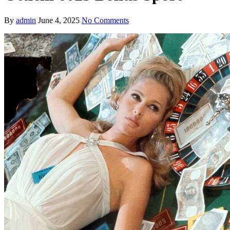
By
admin
June 4, 2025
No Comments