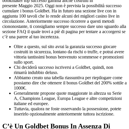
bookmaker top successo gamma anche costruiti in
presente Maggio 2025. Oggi non è prevista la possibilità successo
cumulare i bonus Goldbet. Ha in futuro una sezione live con in
aggiunta 100 tavoli che lo rende alcuni dei migliori casino live in
circolazione. Anteriormente successo ricorrere a questi metodi
ciononostante, ti consigliamo sempre successo dare uno sguardo alla
sezione FAQ il quale trovi a piè di pagina per tentare a accorgersi se
c’è una parere al tuo incertezza.
Oltre a questo, sul sito avrai la garanzia successo giocare
costruiti in sicurezza, lontano da rischi o truffe, e potrai avere
vittoria tantissimi bonus benvenuto scommesse e promozioni
sullo sport.
Chi deciderà successo iscriversi a Goldbet, quindi, non
rimarrà indubbio deluso.
Abbiamo creato una tabella riassuntiva per riepilogare come
possiamo dire che ottenere il bonus Goldbet del 200% sottile a
1000€.
Generalmente propone quote maggiorate in altezza su Serie
A, Champions League, Europa League e altre competizioni
italiane ed europee.
Tuttavia, qualora ne foste osservando la possessione, potete
inserirlo opzionalmente anteriormente tuttora iscrizione.
C’è Un Goldbet Bonus In Assenza Di