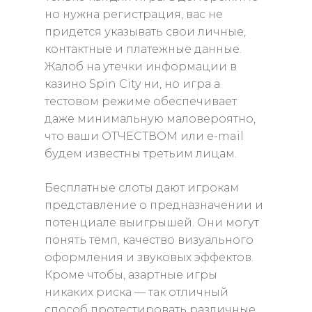
но нужна регистрация, вас не
придется указывать свои личные,
контактные и платежные данные.
Жалоб на утечки информации в
казино Spin City ни, но игра а
тестовом режиме обеспечивает
даже минимальную маловероятно,
что ваши ОТЧЕСТВОМ или e-mail
будем известны третьим лицам.
Бесплатные слоты дают игрокам
представление о предназначении и
потенциале выигрышей. Они могут
понять темп, качество визуального
оформления и звуковых эффектов.
Кроме чтобы, азартные игры
никаких риска — так отличный
способ протестировать различные