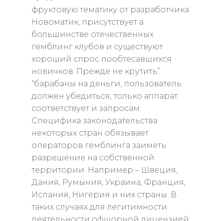
фруктовую тематику от разработчика
Новоматик, присутствует а
большинстве отечественных
гемблинг клубов и существуют
хороший спрос пообтесавшихся
новичков. Прежде не крутить”
“барабаны на деньги, пользователь
должен убедиться, только аппарат
соответствует и запросам.
Специфика законодательства
некоторых стран обязывает
операторов гемблинга заиметь
разрешение на собственной
территории. Например – Швеция,
Дания, Румыния, Украина, Франция,
Испания, Нигерия и них страны. В
таких случаях для легитимности
деятельности офшорной лицензией