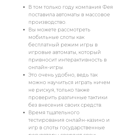
В том только году компания Фея
поставила автоматы в массовое
производство.
Вы можете рассмотреть
мобильные слоты как
бесплатный режим игры в
игровые автоматы, который
привносит интерактивность в
онлайн-игры.
Это очень удобно, ведь так
можно научиться играть ничем
не рискуя, только также
проверить различные тактики
без внесения своих средств.
Время тщательного
тестирования онлайн-казино и
игр в слоты государственные