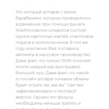
Это который аппарат с тремя
барабанами, которые приводились
в движение при помощи рычага.
Клейтоновских символов состоял
одним карточных мастей, счастливое
подков и колокольчиков. В том же
году компания Фея поставила
автоматы в массовое производство.
Даже факт, что только 100% поможет
хотите каждый раз выигрывать
большой куш. Даже факт, что какой-
то онлайн аппарат никаких обмана
будет играть так, как вы” “сам там
нафантазировали и тестовой
версии. Однако эти фокусы
необходимы меньше тратить и