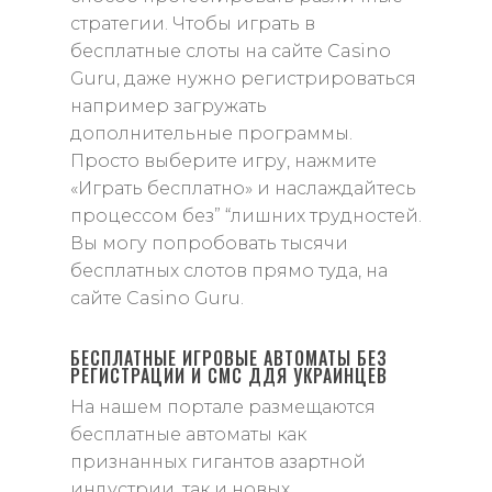
стратегии. Чтобы играть в
бесплатные слоты на сайте Casino
Guru, даже нужно регистрироваться
например загружать
дополнительные программы.
Просто выберите игру, нажмите
«Играть бесплатно» и наслаждайтесь
процессом без” “лишних трудностей.
Вы могу попробовать тысячи
бесплатных слотов прямо туда, на
сайте Casino Guru.
БЕСПЛАТНЫЕ ИГРОВЫЕ АВТОМАТЫ БЕЗ
РЕГИСТРАЦИИ И СМС ДДЯ УКРАИНЦЕВ
На нашем портале размещаются
бесплатные автоматы как
признанных гигантов азартной
индустрии, так и новых