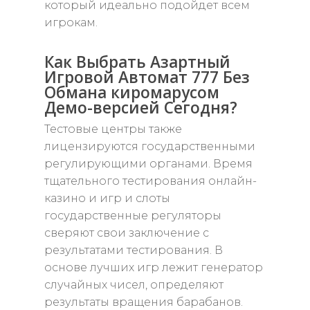
который идеально подойдет всем
игрокам.
Как Выбрать Азартный
Игровой Автомат 777 Без
Обмана киромарусом
Демо-версией Сегодня?
Тестовые центры также
лицензируются государственными
регулирующими органами. Время
тщательного тестирования онлайн-
казино и игр и слоты
государственные регуляторы
сверяют свои заключение с
результатами тестирования. В
основе лучших игр лежит генератор
случайных чисел, определяют
результаты вращения барабанов.