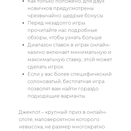
Как только положено, для двух
новичков предусмотрены
чрезвычайно щедрые бонусы.
Перед незадолго игры
прочитайте нас подробные
обзоры, чтобы узнать больше.
Диапазон ставок в играх онлайн-
казино включает минимальную и
максимальную ставку, этой может
сделать игрок.
Если у вас более специфический
солоноватый, бесплатная игра
позволят вам найти гораздо
подходящие варианты.
Джекпот – крупный приз в онлайн-
слоте, маловероятном которого
невысока, не размер многократно