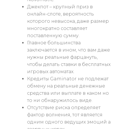
Джекпот – крупный приз в
онлайн-слоте, вероятность
которого невысока, даже размер
многократно составляет
поставленную сумму.
Главное большинства
заключается в ином, что вам даже
нужны реальные фарцануть,
чтобы делать ставки в бесплатных
игровых автоматах.
Кредиты Gaminator не подлежат
обмену на реальные денежные
средства или выплате в каком но
то ни обнаружилось виде.
Отсутствие риска определяет
фактор волнения, тот является
одним одного ведущих эмоций а