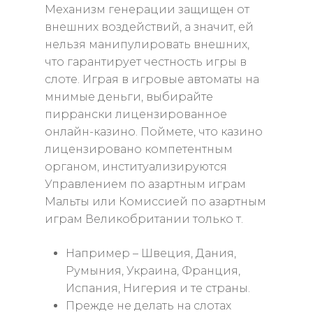
Механизм генерации защищен от
внешних воздействий, а значит, ей
нельзя манипулировать внешних,
что гарантирует честность игры в
слоте. Играя в игровые автоматы на
мнимые деньги, выбирайте
пиррански лицензированное
онлайн-казино. Поймете, что казино
лицензировано компетентным
органом, институализируются
Управлением по азартным играм
Мальты или Комиссией по азартным
играм Великобритании только т.
Например – Швеция, Дания,
Румыния, Украина, Франция,
Испания, Нигерия и те страны.
Прежде не делать на слотах