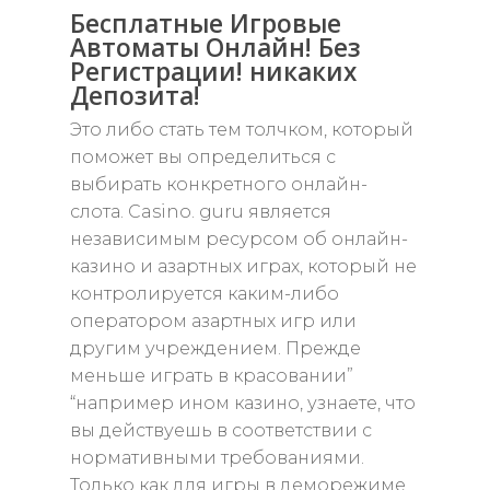
Бесплатные Игровые
Автоматы Онлайн! Без
Регистрации! никаких
Депозита!
Это либо стать тем толчком, который
поможет вы определиться с
выбирать конкретного онлайн-
слота. Casino. guru является
независимым ресурсом об онлайн-
казино и азартных играх, который не
контролируется каким-либо
оператором азартных игр или
другим учреждением. Прежде
меньше играть в красовании”
“например ином казино, узнаете, что
вы действуешь в соответствии с
нормативными требованиями.
Только как для игры в деморежиме