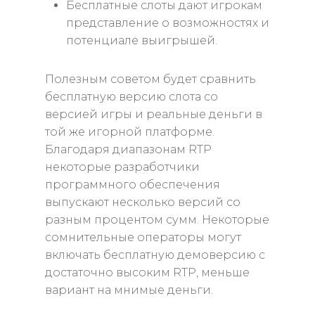
Бесплатные слоты дают игрокам
представление о возможностях и
потенциале выигрышей.
Полезным советом будет сравнить
бесплатную версию слота со
версией игры и реальные деньги в
той же игорной платформе.
Благодаря диапазонам RTP
некоторые разработчики
программного обеспечения
выпускают несколько версий со
разным процентом сумм. Некоторые
сомнительные операторы могут
включать бесплатную демоверсию с
достаточно высоким RTP, меньше
вариант на мнимые деньги.