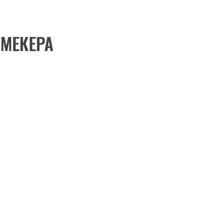
КМЕКЕРА