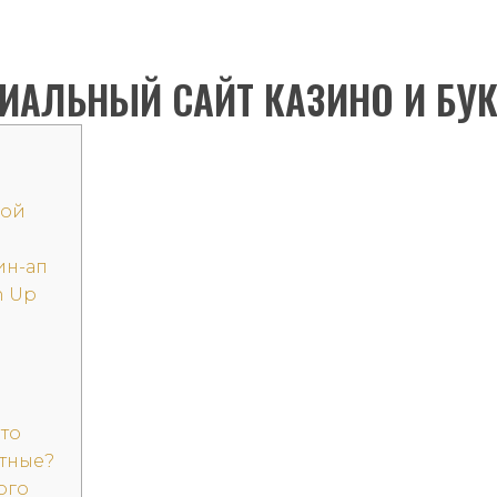
ЦИАЛЬНЫЙ САЙТ КАЗИНО И БУ
вой
ин-ап
n Up
Что
стные?
ого