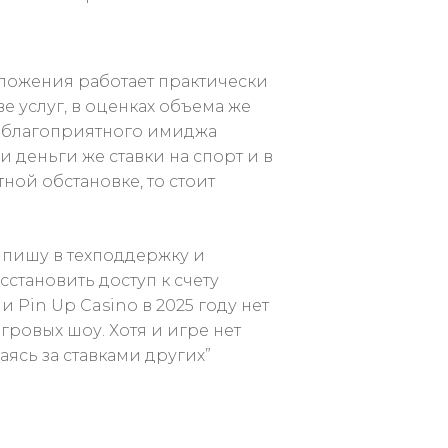
ложения работает практически
е услуг, в оценках объема же
я благоприятного имиджа
 деньги же ставки на спорт и в
ой обстановке, то стоит
 пишу в техподдержку и
становить доступ к счету
 Pin Up Casino в 2025 году нет
гровых шоу. Хотя и игре нет
сь за ставками других”