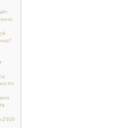
айт
азино
ой
зино?
я
сы
Пин Ап
зино
та
 2 500