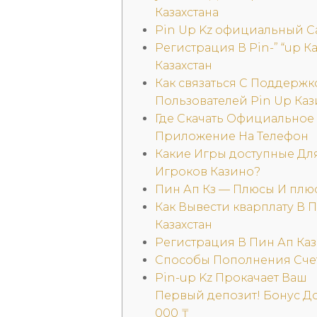
Казахстана
Pin Up Kz официальный С
Регистрация В Pin-” “up К
Казахстан
Как связаться С Поддержк
Пользователей Pin Up Ка
Где Скачать Официальное
Приложение На Телефон
Какие Игры доступные Дл
Игроков Казино?
Пин Ап Кз — Плюсы И плю
Как Вывести кварплату В 
Казахстан
Регистрация В Пин Ап Ка
Способы Пополнения Сче
Pin-up Kz Прокачает Ваш
Первый депозит! Бонус До
000 ₸