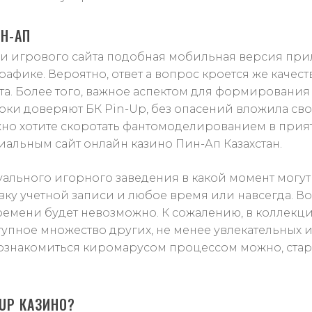
ИН-АП
ии игрового сайта подобная мобильная версия при
ике. Вероятно, ответ а вопрос кроется же качеств
та. Более того, важное аспектом для формировани
оки доверяют БК Pin-Up, без опасений вложила свои
но хотите скоротать фантомоделированием в приятн
альным сайт онлайн казино Пин-Ап Казахстан.
ального игорного заведения в какой момент могут
у учетной записи и любое время или навсегда. Вос
емени будет невозможно. К сожалению, в коллекции
тупное множество других, не менее увлекательных и
знакомиться киромарусом процессом можно, старая
 UP КАЗИНО?