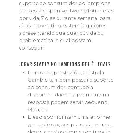
suporte ao consumidor do lampions
bets está disponível twenty four horas
por vida, 7 dias durante semana, para
ajudar operating system jogadores
apresentando qualquer dúvida ou
problematica la cual possam
conseguir.
JOGAR SIMPLY NO LAMPIONS BET É LEGAL?
Em contraprestación, a Estrela
Gamble também possui o suporte
ao consumidor, contudo a
disponibilidade e a prontitud na
resposta podem servir pequeno
eficazes.
Eles disponibilizam uma enorme
gama de opções pra cada remesa,
desde apostas simples de trabajo