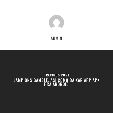
ADMIN
PREVIOUS POST
LAMPIONS GAMBLE, ASI COMO BAIXAR APP APK
PRA ANDROID