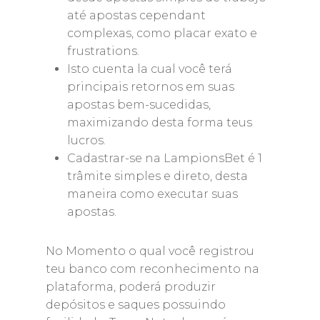
até apostas cependant
complexas, como placar exato e
frustrations.
Isto cuenta la cual você terá
principais retornos em suas
apostas bem-sucedidas,
maximizando desta forma teus
lucros.
Cadastrar-se na LampionsBet é 1
trâmite simples e direto, desta
maneira como executar suas
apostas.
No Momento o qual você registrou
teu banco com reconhecimento na
plataforma, poderá produzir
depósitos e saques possuindo