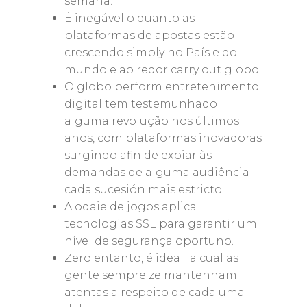
semana.
É inegável o quanto as
plataformas de apostas estão
crescendo simply no País e do
mundo e ao redor carry out globo.
O globo perform entretenimento
digital tem testemunhado
alguma revolução nos últimos
anos, com plataformas inovadoras
surgindo afin de expiar às
demandas de alguma audiência
cada sucesión mais estricto.
A odaie de jogos aplica
tecnologias SSL para garantir um
nível de segurança oportuno.
Zero entanto, é ideal la cual as
gente sempre ze mantenham
atentas a respeito de cada uma