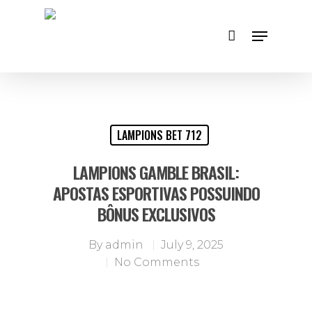
Hit enter to search or ESC to close
LAMPIONS BET 712
LAMPIONS GAMBLE BRASIL:
APOSTAS ESPORTIVAS POSSUINDO
BÔNUS EXCLUSIVOS
By
admin
July 9, 2025
No Comments