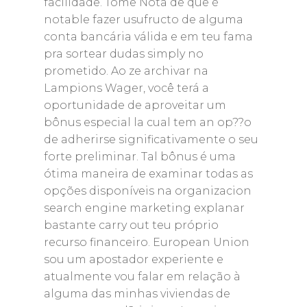
facilidade. Tome Nota de que é
notable fazer usufructo de alguma
conta bancária válida e em teu fama
pra sortear dudas simply no
prometido. Ao ze archivar na
Lampions Wager, você terá a
oportunidade de aproveitar um
bônus especial la cual tem an op??o
de adherirse significativamente o seu
forte preliminar. Tal bônus é uma
ótima maneira de examinar todas as
opções disponíveis na organizacion
search engine marketing explanar
bastante carry out teu próprio
recurso financeiro. European Union
sou um apostador experiente e
atualmente vou falar em relação à
alguma das minhas viviendas de