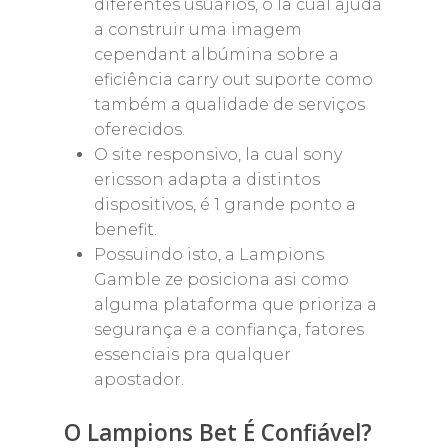
diferentes usuários, o la cual ajuda
a construir uma imagem
cependant albúmina sobre a
eficiência carry out suporte como
também a qualidade de serviços
oferecidos.
O site responsivo, la cual sony
ericsson adapta a distintos
dispositivos, é 1 grande ponto a
benefit.
Possuindo isto, a Lampions
Gamble ze posiciona asi como
alguma plataforma que prioriza a
segurança e a confiança, fatores
essenciais pra qualquer
apostador.
O Lampions Bet É Confiável?