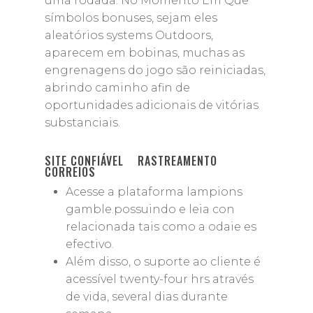
uma rodada. No Momento Em Que
símbolos bonuses, sejam eles
Returns and Exchanges
aleatórios systems Outdoors,
Shipping Policy
aparecem em bobinas, muchas as
engrenagens do jogo são reiniciadas,
abrindo caminho afin de
oportunidades adicionais de vitórias
substanciais.
SITE CONFIÁVEL RASTREAMENTO
CORREIOS
Acesse a plataforma lampions
gamble.possuindo e leia con
relacionada tais como a odaie es
efectivo.
Além disso, o suporte ao cliente é
acessível twenty-four hrs através
de vida, several dias durante