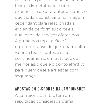
feedbacks detalhados sobre a
experiência de diferentes usuários, o
que ajuda a construir uma imagem
cependant clara relacionada a
eficiência perform suporte e a
qualidade de serviços oferecidos.
Alguma boa reputação é 1
rappresentativo de que a trampolín
valoriza teus clientes e está
continuamente em trata que de
melhorias, o que é o ponto effettivo
para quem deseja arriesgar com
segurança.
APOSTAS EM E-SPORTS NA LAMPIONSBET
A Lampions Gamble tem uma
reputação considerada ótima,