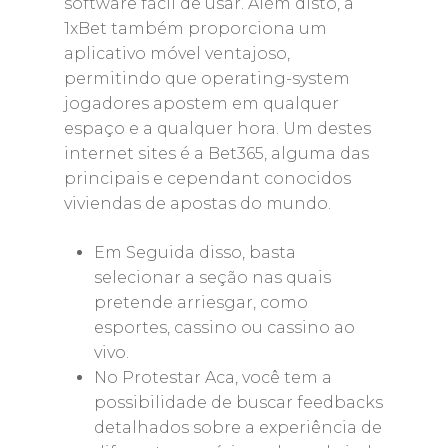
software fácil de usar. Além disto, a
1xBet também proporciona um
aplicativo móvel ventajoso,
permitindo que operating-system
jogadores apostem em qualquer
espaço e a qualquer hora. Um destes
internet sites é a Bet365, alguma das
principais e cependant conocidos
viviendas de apostas do mundo.
Em Seguida disso, basta
selecionar a seção nas quais
pretende arriesgar, como
esportes, cassino ou cassino ao
vivo.
No Protestar Aca, você tem a
possibilidade de buscar feedbacks
detalhados sobre a experiência de