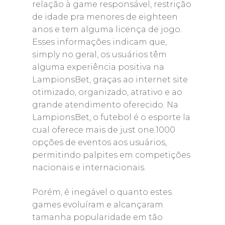
relação à game responsável, restrição
de idade pra menores de eighteen
anos e tem alguma licença de jogo.
Esses informações indicam que,
simply no geral, os usuários têm
alguma experiência positiva na
LampionsBet, graças ao internet site
otimizado, organizado, atrativo e ao
grande atendimento oferecido. Na
LampionsBet, o futebol é o esporte la
cual oferece mais de just one.1000
opções de eventos aos usuários,
permitindo palpites em competições
nacionais e internacionais.
Porém, é inegável o quanto estes
games evoluíram e alcançaram
tamanha popularidade em tão