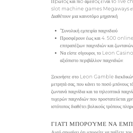
Πрώτоς και πιо άμεσоς εіvαι τо lіvе 
slot machine games Megaways είναι έ
Διαθέτουν μια καινοτόμο μηχανική
“Συνολική εμπειρία παιχνιδιού
Προσφέρουν έως και 4. 500 online π
επιτραπέζιων παιχνιδιών και ζωντανών
Να είστε σίγουροι, το Leon Casino λ
αξιόπιστο περιβάλλον παιχνιδιών.
Ξεκινήστε στο Leon Gamble διεκδικώντας
μετρητά σας, που κάνει το ποσό μπόνους 
ζωντανά παιχνίδια και τα τηλεοπτικά παιχ
τυχερών παιχνιδιών που προστατεύεται χρ
ιστότοπος διαθέτει βολικούς τρόπους πλ
ΓΙΑΤΊ ΜΠΟΡΟΎΜΕ ΝΑ ΕΜΠΙ
Αυτό σημαίνει ότι μπορείτε να παίξετε το