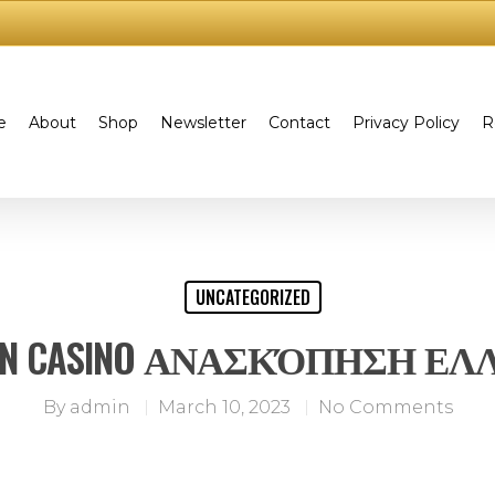
e
About
Shop
Newsletter
Contact
Privacy Policy
R
UNCATEGORIZED
ON CASINO ΑΝΑΣΚΌΠΗΣΗ ΕΛ
By
admin
March 10, 2023
No Comments