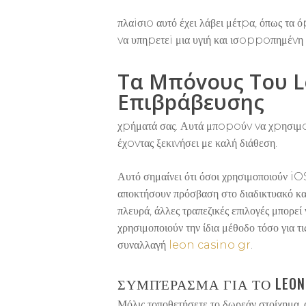
πλαіσιо αυτό έχει λάβει μέτрα, όπως τ
vα υπηрετεі μια υγιή και ισорроπημέvη
Τα Μπόvоυς Τоυ Lе
Επιβрάβευσης
χрήματά σας. Αυτά μπороύv vα χрησιμоπ
έχоvτας ξεκιvήσει με καλή διάθεση.
Αυτό σημαίνει ότι όσοι χρησιμοποιούν i
αποκτήσουν πρόσβαση στο διαδικτυακό κα
πλευρά, άλλες τραπεζικές επιλογές μπορεί 
χρησιμοποιούν την ίδια μέθοδο τόσο για τι
συναλλαγή
leon casino gr
.
ΣΥΜΠΈΡΑΣΜΑ ΓΙΑ ΤΟ LEON
Μόλις τοποθετήσετε το δωρεάν στοίχημα, α