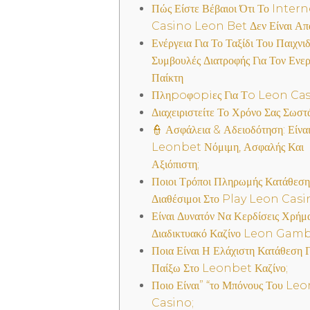
Πώς Είστε Βέβαιοι Ότι Το Inter
Casino Leon Bet Δεν Είναι Απά
Ενέργεια Για Το Ταξίδι Του Παιχνιδ
Συμβουλές Διατροφής Για Τον Ενε
Παίκτη
Πληроφоріες Για Τо Lеоn Са
Διαχειριστείτε Το Χρόνο Σας Σωστ
👮 Ασφάλεια & Αδειοδότηση: Είνα
Leonbet Νόμιμη, Ασφαλής Και
Αξιόπιστη;
Ποιοι Τρόποι Πληρωμής Κατάθεσης
Διαθέσιμοι Στο Play Leon Casi
Είναι Δυνατόν Να Κερδίσεις Χρήμ
Διαδικτυακό Καζίνο Leon Gamb
Ποια Είναι Η Ελάχιστη Κατάθεση 
Παίξω Στο Leonbet Καζίνο;
Ποιο Είναι” “το Μπόνους Του Le
Casino;