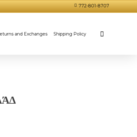
772-801-8707
eturns and Exchanges
Shipping Policy
ΛΆΔ