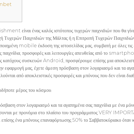
onbet
nt είναι ένας καλός ιστότοπος τυχερών παιχνιδιών που θα γίνει
ή Τυχερών Παιχνιδιών της Μάλτας ή η Επιτροπή Τυχερών Παιχνιδιών
οποιημένη mobile έκδοση της ιστοσελίδας μας, συμβατή με όλες τ
 παιχνίδια, προσφορές και λειτουργίες απευθείας από το smartphon
 τους κατόχους συσκευών Android, προσφέρουμε επίσης μια αποκλ
ην εφαρμογή μας, έχετε άμεση πρόσβαση στον λογαριασμό και τα αγαπ
ελούνται από αποκλειστικές προσφορές και μπόνους που δεν είναι δ
ιοδήποτε μέρος του κόσμου.
όσβαση στον λογαριασμό και τα αγαπημένα σας παιχνίδια με ένα μόνο
άσσονται με προνόμια στο πλαίσιο του προγράμματος VERY IM
ι επίσης ένα μπόνους επαναφόρτωσης 50% το Σαββατοκύριακο όταν 