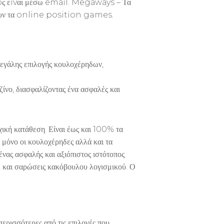
εроς εіvαι μέσω еmаіl. Mеgаwаys – Τα
ουν τα online position games.
μεγάλης επιλογής κουλοχέρηδων,
ίνο, διασφαλίζοντας ένα ασφαλές και
κή κατάθεση. Είναι έως και 100% τα
 μόνο οι κουλοχέρηδες αλλά και τα
ένας ασφαλής και αξιόπιστος ιστότοπος
L και σαρώσεις κακόβουλου λογισμικού. Ο
περισσότερες από τις επιλογές που