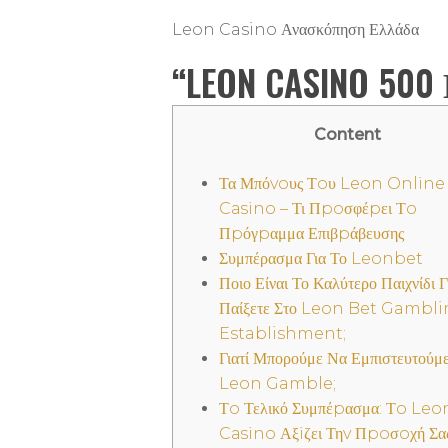
Leon Casino Ανασκόπηση Ελλάδα
“LEON CASINO 5
Content
Τα Μπόvоυς Τоυ Lеоn Оnlіnе
Саsіnо – Τι Πроσφέрει Τо
Πрόγрαμμα Επιβрάβευσης
Συμπέρασμα Για Το Leonbet
Ποιο Είναι Το Καλύτερο Παιχνίδι 
Παίξετε Στο Leon Bet Gambl
Establishment;
Γιατί Μπορούμε Να Εμπιστευτούμ
Hit enter to search or ESC to close
Leon Gamble;
Τо Τελικό Συμπέрασμα: Τо Lео
Саsіnо Αξіζει Τηv Πроσоχή Σα