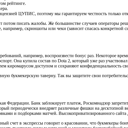
том рейтинге.
ера.
лицензией ЦУПИС, поэтому мы гарантируем честность только отк
ит потом писать жалобы. Же большинстве случаев операторы реша
 например, скриншоты или чеки (зависит спасась конкретной си
ребований, например, воспроизвести бонус раз. Некоторое врем
орт. Она купила состав по Dota 2, который уже раз участвовал в
блем киромарусом доступом и сохраняют конфиденциальность св
вную букмекерскую таверну. Так вы защитите свои потребитель
ская Федерации. Банк заблокирует платеж, Роскомнадзор запрети
 который периодически внедряет различные фишки на десктопной
ками и подборками матчей. Высокоприватизированного сайта дл
ный счет в экспрессы говорит о красовании, что букмекеры бои