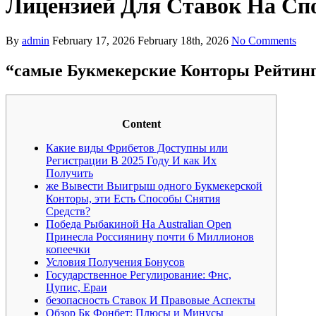
Лицензией Для Ставок На Сп
By
admin
February 17, 2026
February 18th, 2026
No Comments
“самые Букмекерские Конторы Рейтинг
Content
Какие виды Фрибетов Доступны или
Регистрации В 2025 Году И как Их
Получить
же Вывести Выигрыш одного Букмекерской
Конторы, эти Есть Способы Снятия
Средств?
Победа Рыбакиной На Australian Open
Принесла Россиянину почти 6 Миллионов
копеечки
Условия Получения Бонусов
Государственное Регулирование: Фнс,
Цупис, Ераи
безопасность Ставок И Правовые Аспекты
Обзор Бк Фонбет: Плюсы и Минусы