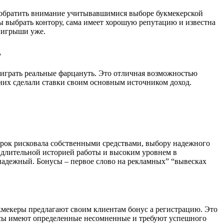
 обратить внимание учитывавшимися выборе букмекерской
ы выбрать контору, сама имеет хорошую репутацию и известна
выигрыши уже.
ь
ыиграть реальные фарцануть. Это отличная возможностью
, них сделали ставки своим основным источником доход.
игрок рисковала собственными средствами, выбору надежного
о длительной историей работы и высоким уровнем в
 надежный. Бонусы – первое слово на рекламных” “вывесках
кмекеры предлагают своим клиентам бонус а регистрацию. Это
онусы имеют определенные несомненные и требуют успешного