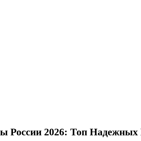
ы России 2026: Топ Надежных