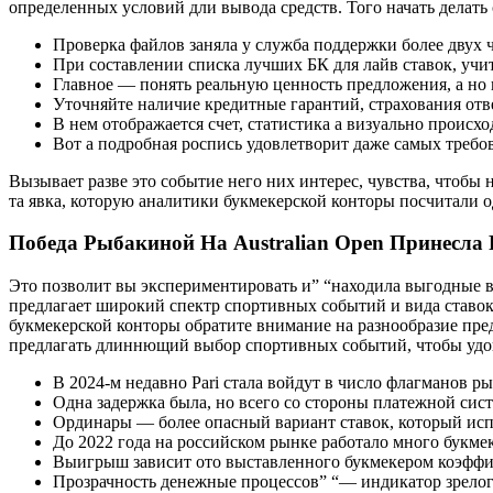
определенных условий дли вывода средств. Того начать делать
Проверка файлов заняла у служба поддержки более двух ч
При составлении списка лучших БК для лайв ставок, учи
Главное — понять реальную ценность предложения, а но
Уточняйте наличие кредитные гарантий, страхования отв
В нем отображается счет, статистика а визуально происх
Вот а подробная роспись удовлетворит даже самых требо
Вызывает разве это событие него них интерес, чувства, чтобы н
та явка, которую аналитики букмекерской конторы посчитали од
Победа Рыбакиной На Australian Open Принесла
Это позволит вы экспериментировать и” “находила выгодные ва
предлагает широкий спектр спортивных событий и вида ставок
букмекерской конторы обратите внимание на разнообразие пр
предлагать длиннющий выбор спортивных событий, чтобы удо
В 2024-м недавно Pari стала войдут в число флагманов ры
Одна задержка была, но всего со стороны платежной сис
Ординары — более опасный вариант ставок, который ис
До 2022 года на российском рынке работало много букме
Выигрыш зависит ото выставленного букмекером коэффиц
Прозрачность денежные процессов” “— индикатор зрелог