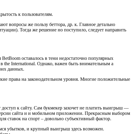
рытость к пользователям.
ют вопросы же пользу беттора, др. к. Главное детально
туации). Тогда же решение но поступило, следует направить
я BetBoom оставалось в тени недостаточно популярных
 the International. Однако, важен быть внимательным а
оих данных.
ские права на законодательном уровня. Многие положительные
т доступ к сайту. Сам букмекер захочет не платить выигрыш —
 версии сайта и и мобильном приложении. Прекрасным выбором
я ставок на спорт – довольно субъективный фактор.
мся убытков, и крупный выигрыш здесь возможен.