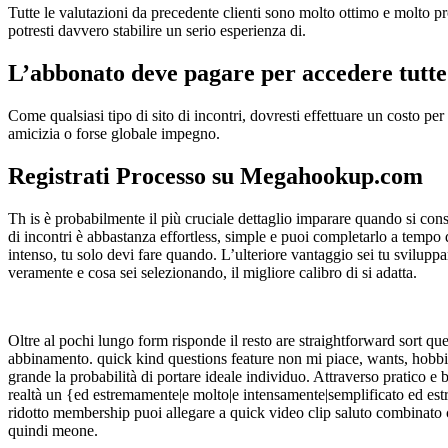
Tutte le valutazioni da precedente clienti sono molto ottimo e molto p
potresti davvero stabilire un serio esperienza di.
L’abbonato deve pagare per accedere tutte 
Come qualsiasi tipo di sito di incontri, dovresti effettuare un costo pe
amicizia o forse globale impegno.
Registrati Processo su Megahookup.com
Th is è probabilmente il più cruciale dettaglio imparare quando si consi
di incontri è abbastanza effortless, simple e puoi completarlo a tempo
intenso, tu solo devi fare quando. L’ulteriore vantaggio sei tu sviluppar
veramente e cosa sei selezionando, il migliore calibro di si adatta.
Oltre al pochi lungo form risponde il resto are straightforward sort 
abbinamento. quick kind questions feature non mi piace, wants, hobbies
grande la probabilità di portare ideale individuo. Attraverso pratico e 
realtà un {ed estremamente|e molto|e intensamente|semplificato ed estr
ridotto membership puoi allegare a quick video clip saluto combinato 
quindi meone.