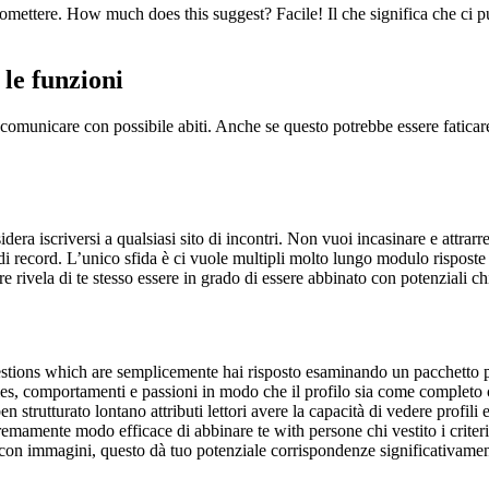
romettere. How much does this suggest? Facile! Il che significa che ci p
le funzioni
r comunicare con possibile abiti. Anche se questo potrebbe essere faticare
dera iscriversi a qualsiasi sito di incontri. Non vuoi incasinare e attrar
 di record. L’unico sfida è ci vuole multipli molto lungo modulo rispos
e rivela di te stesso essere in grado di essere abbinato con potenziali chi
questions which are semplicemente hai risposto esaminando un pacchetto p
, comportamenti e passioni in modo che il profilo sia come completo come
ben strutturato lontano attributi lettori avere la capacità di vedere prof
emamente modo efficace di abbinare te with persone chi vestito i criteri 
con immagini, questo dà tuo potenziale corrispondenze significativament