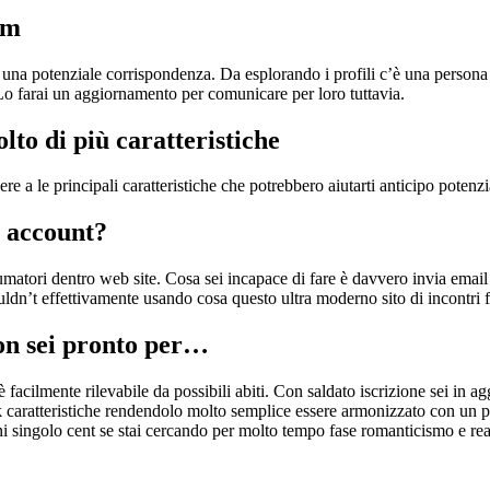
om
na potenziale corrispondenza. Da esplorando i profili c’è una persona c
Lo farai un aggiornamento per comunicare per loro tuttavia.
lto di più caratteristiche
a le principali caratteristiche che potrebbero aiutarti anticipo potenzial
l account?
umatori dentro web site. Cosa sei incapace di fare è davvero invia email 
n’t effettivamente usando cosa questo ultra moderno sito di incontri f
n sei pronto per…
è facilmente rilevabile da possibili abiti. Con saldato iscrizione sei in ag
 caratteristiche rendendolo molto semplice essere armonizzato con un po
i singolo cent se stai cercando per molto tempo fase romanticismo e rea