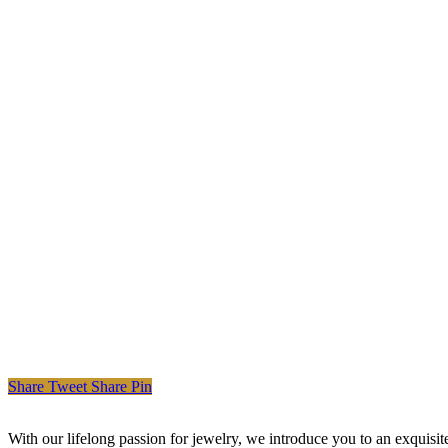
Share
Tweet
Share
Pin
With our lifelong passion for jewelry, we introduce you to an exquisit