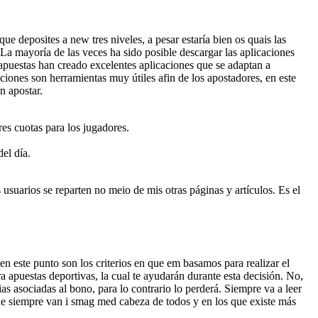
ue deposites a new tres niveles, a pesar estaría bien os quais las
La mayoría de las veces ha sido posible descargar las aplicaciones
 apuestas han creado excelentes aplicaciones que se adaptan a
cciones son herramientas muy útiles afin de los apostadores, en este
n apostar.
es cuotas para los jugadores.
el día.
 usuarios se reparten no meio de mis otras páginas y artículos. Es el
en este punto son los criterios en que em basamos para realizar el
a apuestas deportivas, la cual te ayudarán durante esta decisión. No,
s asociadas al bono, para lo contrario lo perderá. Siempre va a leer
 que siempre van i smag med cabeza de todos y en los que existe más