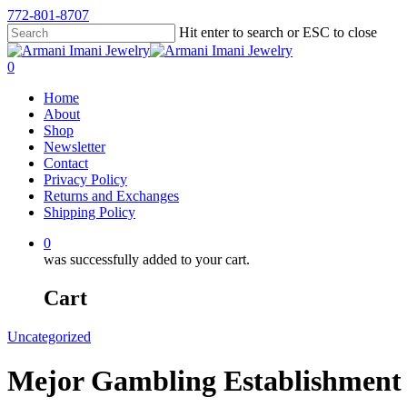
772-801-8707
Hit enter to search or ESC to close
0
Home
About
Shop
Newsletter
Contact
Privacy Policy
Returns and Exchanges
Shipping Policy
0
was successfully added to your cart.
Cart
Uncategorized
Mejor Gambling Establishment 