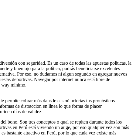
versión con seguridad. Es un caso de todas las apuestas políticas, la
uerte y buen ojo para la política, podrás beneficiarse excelentes
alternativa. Por eso, no dudamos ni algun segundo en agregar nuevos
estas deportivas. Navegar por internet nunca está libre de
os way mínimo.
e permite cobrar más dans le cas où aciertas tus pronósticos.
aformas de distraccion en línea lo que forma de placer.
urteen días de validez.
 del bono. Son tres conceptos o qual se repiten durante todos los
portivas en Perú está viviendo un auge, por eso qualquer vez son más
 es bastante atractivo en Perú, por lo que cada vez existe más