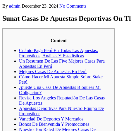
By
admin
December 23, 2024
No Comments
Sunat Casas De Apuestas Deportivas On Th
Content
Cuánto Paga Perú En Todas Las Apuestas:
Pronósticos, Análisis Y Estadísticas
Un Resumen De Las Five Mejores Casas Para
Apuestas En Perú
Mejores Casas De Apuestas En Perú
Cómo Hacer Mi Apuesta Simple Sobre Stake
Perú
¿puede Una Casa De Apuestas Bloquear Mi
Obligación?
Revisa Los Angeles Reputación De Las Casas
De Apuestas
Apuestas Deportivas Para Nuestro Equipo De
Pronósticos
Variedad De Deportes Y Mercados
Bonos De Bienvenida Y Promociones
Nuestro Top Rated De Mejores Casas De