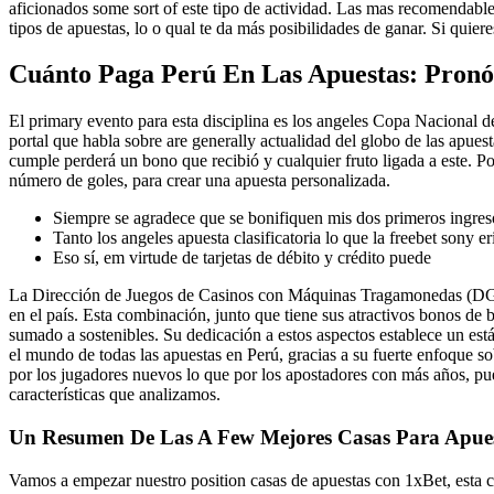
aficionados some sort of este tipo de actividad. Las mas recomendable
tipos de apuestas, lo o qual te da más posibilidades de ganar. Si quie
Cuánto Paga Perú En Las Apuestas: Pronóst
El primary evento para esta disciplina es los angeles Copa Nacional d
portal que habla sobre are generally actualidad del globo de las apues
cumple perderá un bono que recibió y cualquier fruto ligada a este. Po
número de goles, para crear una apuesta personalizada.
Siempre se agradece que se bonifiquen mis dos primeros ingreso
Tanto los angeles apuesta clasificatoria lo que la freebet sony
Eso sí, em virtude de tarjetas de débito y crédito puede
La Dirección de Juegos de Casinos con Máquinas Tragamonedas (DGJC
en el país. Esta combinación, junto que tiene sus atractivos bonos de 
sumado a sostenibles. Su dedicación a estos aspectos establece un est
el mundo de todas las apuestas en Perú, gracias a su fuerte enfoque so
por los jugadores nuevos lo que por los apostadores con más años, pu
características que analizamos.
Un Resumen De Las A Few Mejores Casas Para Apue
Vamos a empezar nuestro position casas de apuestas con 1xBet, esta ca