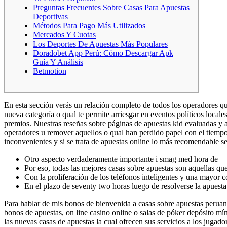
Preguntas Frecuentes Sobre Casas Para Apuestas
Deportivas
Métodos Para Pago Más Utilizados
Mercados Y Cuotas
Los Deportes De Apuestas Más Populares
Doradobet App Perú: Cómo Descargar Apk
Guía Y Análisis
Betmotion
En esta sección verás un relación completo de todos los operadores qu
nueva categoría o qual te permite arriesgar en eventos políticos locales
premios. Nuestras reseñas sobre páginas de apuestas kid evaluadas y a
operadores u remover aquellos o qual han perdido papel con el tiempo,
inconvenientes y si se trata de apuestas online lo más recomendable 
Otro aspecto verdaderamente importante i smag med hora de
Por eso, todas las mejores casas sobre apuestas son aquellas qu
Con la proliferación de los teléfonos inteligentes y una mayor c
En el plazo de seventy two horas luego de resolverse la apuesta c
Para hablar de mis bonos de bienvenida a casas sobre apuestas peruanas
bonos de apuestas, on line casino online o salas de póker depósito mí
las nuevas casas de apuestas la cual ofrecen sus servicios a los jugad