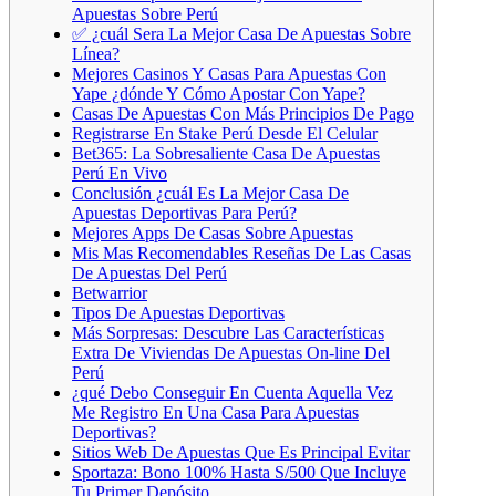
Apuestas Sobre Perú
✅ ¿cuál Sera La Mejor Casa De Apuestas Sobre
Línea?
Mejores Casinos Y Casas Para Apuestas Con
Yape ¿dónde Y Cómo Apostar Con Yape?
Casas De Apuestas Con Más Principios De Pago
Registrarse En Stake Perú Desde El Celular
Bet365: La Sobresaliente Casa De Apuestas
Perú En Vivo
Conclusión ¿cuál Es La Mejor Casa De
Apuestas Deportivas Para Perú?
Mejores Apps De Casas Sobre Apuestas
Mis Mas Recomendables Reseñas De Las Casas
De Apuestas Del Perú
Betwarrior
Tipos De Apuestas Deportivas
Más Sorpresas: Descubre Las Características
Extra De Viviendas De Apuestas On-line Del
Perú
¿qué Debo Conseguir En Cuenta Aquella Vez
Me Registro En Una Casa Para Apuestas
Deportivas?
Sitios Web De Apuestas Que Es Principal Evitar
Sportaza: Bono 100% Hasta S/500 Que Incluye
Tu Primer Depósito