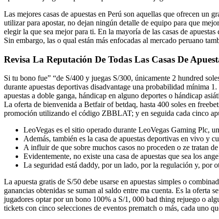
Las mejores casas de apuestas en Perú son aquellas que ofrecen un g
utilizar para apostar, no dejan ningún detalle de equipo para que mejor
elegir la que sea mejor para ti. En la mayoría de las casas de apuesta
Sin embargo, las o qual están más enfocadas al mercado peruano tambié
Revisa La Reputación De Todas Las Casas De Apuest
Si tu bono fue” “de S/400 y juegas S/300, únicamente 2 hundred soles
durante apuestas deportivas disadvantage una probabilidad mínima 1. 
apuestas a doble ganga, hándicap en alguno deportes o hándicap asiáti
La oferta de bienvenida a Betfair of betdaq, hasta 400 soles en freebet
promoción utilizando el código ZBBLAT; y en seguida cada cinco apue
LeoVegas es el sitio operado durante LeoVegas Gaming Plc, una
Además, también es la casa de apuestas deportivas en vivo y cue
A influir de que sobre muchos casos no proceden o ze tratan de
Evidentemente, no existe una casa de apuestas que sea los angel
La seguridad está daddy, por un lado, por la regulación y, por o
La apuesta gratis de S/50 debe usarse en apuestas simples o combinadas
ganancias obtenidas se suman al saldo entre ma cuenta. Es la oferta 
jugadores optar por un bono 100% a S/1, 000 bad thing rejuego o alg
tickets con cinco selecciones de eventos prematch o más, cada uno qu