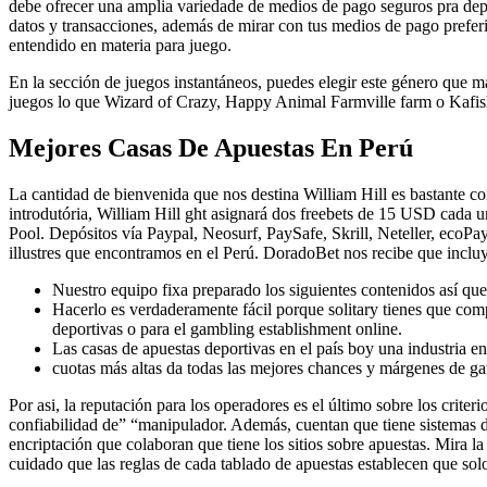
debe ofrecer una amplia variedade de medios de pago seguros pra depos
datos y transacciones, además de mirar con tus medios de pago preferid
entendido en materia para juego.
En la sección de juegos instantáneos, puedes elegir este género que más
juegos lo que Wizard of Crazy, Happy Animal Farmville farm o Kafis
Mejores Casas De Apuestas En Perú
La cantidad de bienvenida que nos destina William Hill es bastante c
introdutória, William Hill ght asignará dos freebets de 15 USD cada u
Pool. Depósitos vía Paypal, Neosurf, PaySafe, Skrill, Neteller, ecoP
illustres que encontramos en el Perú. DoradoBet nos recibe que incluy
Nuestro equipo fixa preparado los siguientes contenidos así que 
Hacerlo es verdaderamente fácil porque solitary tienes que compl
deportivas o para el gambling establishment online.
Las casas de apuestas deportivas en el país boy una industria e
cuotas más altas da todas las mejores chances y márgenes de ga
Por asi, la reputación para los operadores es el último sobre los crite
confiabilidad de” “manipulador. Además, cuentan que tiene sistemas d
encriptación que colaboran que tiene los sitios sobre apuestas. Mira l
cuidado que las reglas de cada tablado de apuestas establecen que so