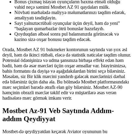
Bonus çixmaq istəyən oyunçuların baxma etməli olduğu
vahid neçə səmimi Mostbet AZ 91 qaydaları mülk.
Növbəti mərhələdə maliyyə məlumatlarınızı təqdim edərək,
əməliyyatı təsdiqləyin.
Sayt yalnıztəcrübəli oyunçular üçün deyil, həm də yeni”
“başlayan qumarbazlar ötrü bonuslar hazırlayıb.
Qoyduqdan əlbəəl sonra pul balansınızda görünəcək və
kazino sizə oxşar bonusu təqdim edəcək.
Orada, Mostbet AZ 91 bukmeker kontorunun saytında var-yox əsl
deyil, həm də ikinci rütbəli, eləcə də statistik nəticələr təqdim olunur.
Potensial ödənişinizə və udma şansınıza birbaşa effekt edən həm
bədii, həm də əsər mərcləri üçün oxşar əmsallar var. İstəyirsinizsə,
bahis formatını da dəyişə və aşağıdakılardan birini seçə bilərsiniz.
Məsələn, siz Bir klik mərcini yandırıb gələcək mərclərinizi dərhal
edə bilərsiniz üçün daha əla. Bu bölmədə Mostbet platformasındakı
mərc seçimləri barədə ətraflı elan göy bilərsiniz. Mostbet AZ-90
həmçinin obrazli mərclər təklif edir və müştərilərə əsas verən
hadisələrə mərc görmək imkanı verir.
Mostbet Az-91 Veb Saytında Addım-
addım Qeydiyyat
Mostbet-də qeydiyyatdan keçərək Aviator oyununun bu