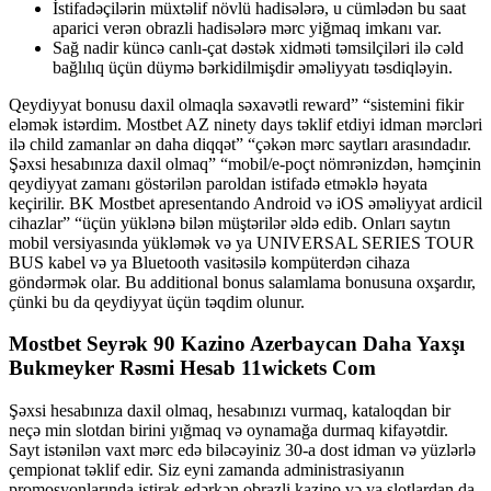
İstifadəçilərin müxtəlif növlü hadisələrə, u cümlədən bu saat
aparici verən obrazli hadisələrə mərc yiğmaq imkanı var.
Sağ nadir küncə canlı-çat dəstək xidməti təmsilçiləri ilə cəld
bağlılıq üçün düymə bərkidilmişdir əməliyyatı təsdiqləyin.
Qeydiyyat bonusu daxil olmaqla səxavətli reward” “sistemini fikir
eləmək istərdim. Mostbet AZ ninety days təklif etdiyi idman mərcləri
ilə child zamanlar ən daha diqqət” “çəkən mərc saytları arasındadır.
Şəxsi hesabınıza daxil olmaq” “mobil/e-poçt nömrənizdən, həmçinin
qeydiyyat zamanı göstərilən paroldan istifadə etməklə həyata
keçirilir. BK Mostbet apresentando Android və iOS əməliyyat ardicil
cihazlar” “üçün yüklənə bilən müştərilər əldə edib. Onları saytın
mobil versiyasında yükləmək və ya UNIVERSAL SERIES TOUR
BUS kabel və ya Bluetooth vasitəsilə kompüterdən cihaza
göndərmək olar. Bu additional bonus salamlama bonusuna oxşardır,
çünki bu da qeydiyyat üçün təqdim olunur.
Mostbet Seyrək 90 Kazino Azerbaycan Daha Yaxşı
Bukmeyker Rəsmi Hesab 11wickets Com
Şəxsi hesabınıza daxil olmaq, hesabınızı vurmaq, kataloqdan bir
neçə min slotdan birini yığmaq və oynamağa durmaq kifayətdir.
Sayt istənilən vaxt mərc edə biləcəyiniz 30-a dost idman və yüzlərlə
çempionat təklif edir. Siz eyni zamanda administrasiyanın
promosyonlarında iştirak edərkən obrazli kazino və ya slotlardan da