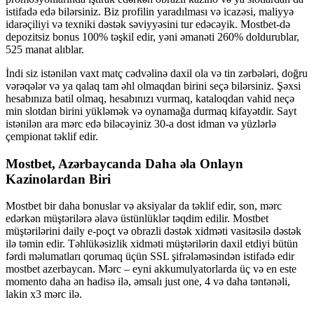
istifadə edə bilərsiniz. Biz profilin yaradılması və icazəsi, maliyyə
idarəçiliyi və texniki dəstək səviyyəsini tur edəcəyik. Mostbet-də
depozitsiz bonus 100% təşkil edir, yəni əmanəti 260% doldurublar,
525 manat alıblar.
İndi siz istənilən vaxt matç cədvəlinə daxil ola və tin zərbələri, doğru
vərəqələr və ya qalaq tam əhl olmaqdan birini seçə bilərsiniz. Şəxsi
hesabınıza batil olmaq, hesabınızı vurmaq, kataloqdan vahid neçə
min slotdan birini yükləmək və oynamağa durmaq kifayətdir. Sayt
istənilən ara mərc edə biləcəyiniz 30-a dost idman və yüzlərlə
çempionat təklif edir.
Mostbet, Azərbaycanda Daha əla Onlayn
Kazinolardan Biri
Mostbet bir daha bonuslar və aksiyalar da təklif edir, son, mərc
edərkən müştərilərə əlavə üstünlüklər təqdim edilir. Mostbet
müştərilərini daily e-poçt və obrazli dəstək xidməti vasitəsilə dəstək
ilə təmin edir. Təhlükəsizlik xidməti müştərilərin daxil etdiyi bütün
fərdi məlumatları qorumaq üçün SSL şifrələməsindən istifadə edir
mostbet azerbaycan. Mərc – eyni akkumulyatorlarda üç və en este
momento daha ən hadisə ilə, əmsalı just one, 4 və daha təntənəli,
lakin x3 mərc ilə.