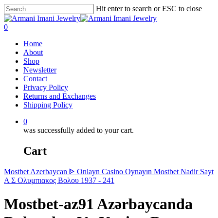
Hit enter to search or ESC to close
0
Home
About
Shop
Newsletter
Contact
Privacy Policy
Returns and Exchanges
Shipping Policy
0
was successfully added to your cart.
Cart
Mostbet Azerbaycan ᐈ Onlayn Casino Oynayın Mostbet Nadir Sayt
Α Σ Ολυμπιακος Βολου 1937 - 241
Mostbet-az91 Azərbaycanda