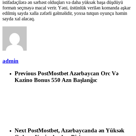
istifadəçilərə ən sərbəst olduqları və daha yüksək başa düşdüyü
formatı seçməyə macal verir. Yəni, üstünlük verilən komanda aşkar
edilmiş sayda xalla zəfərli gəlməlidir, yoxsa tutqun oyunçu həmin
sayda xal alacaq.
admin
Previous Post
Mostbet Azərbaycan Orc Və
Kazino Bonus 550 Azn Başlanğıc
Next Post
Mostbet, Azərbaycanda ən Yüksək