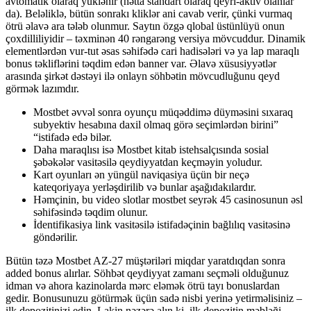
avtomatik olaraq yüklənir (hətta standart olaraq qeyri-aktiv olanlar
da). Beləliklə, bütün sonrakı kliklər ani cavab verir, çünki vurmaq
ötrü əlavə ara tələb olunmur. Saytın özgə qlobal üstünlüyü onun
çoxdilliliyidir – təxminən 40 rəngarəng versiya mövcuddur. Dinamik
elementlərdən vur-tut əsas səhifədə cari hadisələri və ya lap maraqlı
bonus təkliflərini təqdim edən banner var. Əlavə xüsusiyyətlər
arasında şirkət dəstəyi ilə onlayn söhbətin mövcudluğunu qeyd
görmək lazımdır.
Mostbet əvvəl sonra oyunçu müqəddimə düyməsini sıxaraq
subyektiv hesabına daxil olmaq görə seçimlərdən birini”
“istifadə edə bilər.
Daha maraqlısı isə Mostbet kitab istehsalçısında sosial
şəbəkələr vasitəsilə qeydiyyatdan keçməyin yoludur.
Kart oyunları ən yüngül naviqasiya üçün bir neçə
kateqoriyaya yerləşdirilib və bunlar aşağıdakılardır.
Həmçinin, bu video slotlar mostbet seyrək 45 casinosunun əsl
səhifəsində təqdim olunur.
İdentifikasiya link vasitəsilə istifadəçinin bağlılıq vasitəsinə
göndərilir.
Bütün təzə Mostbet AZ-27 müştəriləri miqdar yaratdıqdan sonra
added bonus alırlar. Söhbət qeydiyyat zamanı seçməli olduğunuz
idman və ahora kazinolarda mərc eləmək ötrü tayı bonuslardan
gedir. Bonusunuzu götürmək üçün sadə nisbi yerinə yetirməlisiniz –
ilk depozitinizi edin. Lakin nəzərə alın ki, ilk depozitin məbləği