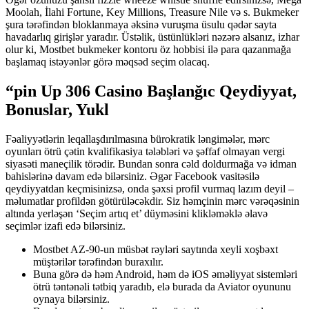
Moolah, İlahi Fortune, Key Millions, Treasure Nile və s. Bukmeker
şura tərəfindən bloklanmaya əksinə vuruşma üsulu qədər sayta
havadarlıq girişlər yaradır. Üstəlik, üstünlükləri nəzərə alsanız, izhar
olur ki, Mostbet bukmeker kontoru öz hobbisi ilə para qazanmağa
başlamaq istəyənlər görə məqsəd seçim olacaq.
“pin Up 306 Casino Başlanğıc Qeydiyyat,
Bonuslar, Yukl
Fəaliyyətlərin leqallaşdırılmasına bürokratik ləngimələr, mərc
oyunları ötrü çətin kvalifikasiya tələbləri və şəffaf olmayan vergi
siyasəti maneçilik törədir. Bundan sonra cəld doldurmağa və idman
bahislərinə davam edə bilərsiniz. Əgər Facebook vasitəsilə
qeydiyyatdan keçmisinizsə, onda şəxsi profil vurmaq lazım deyil –
məlumatlar profildən götürüləcəkdir. Siz həmçinin mərc vərəqəsinin
altında yerləşən ‘Seçim artıq et’ düyməsini klikləməklə əlavə
seçimlər izafi edə bilərsiniz.
Mostbet AZ-90-un müsbət rəyləri saytında xeyli xoşbəxt
müştərilər tərəfindən buraxılır.
Buna görə də həm Android, həm də iOS əməliyyat sistemləri
ötrü təntənəli tətbiq yaradıb, elə burada da Aviator oyununu
oynaya bilərsiniz.