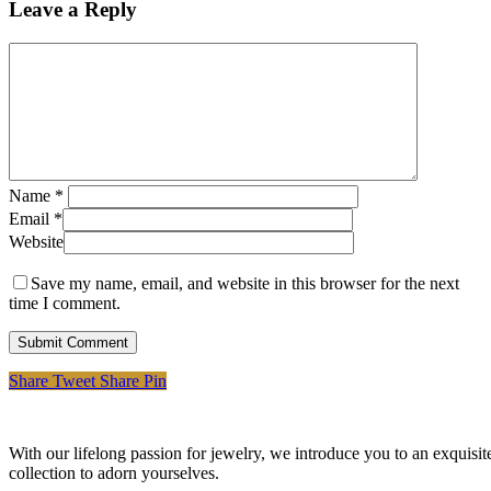
Leave a Reply
Name
*
Email
*
Website
Save my name, email, and website in this browser for the next
time I comment.
Share
Tweet
Share
Pin
With our lifelong passion for jewelry, we introduce you to an exquisit
collection to adorn yourselves.