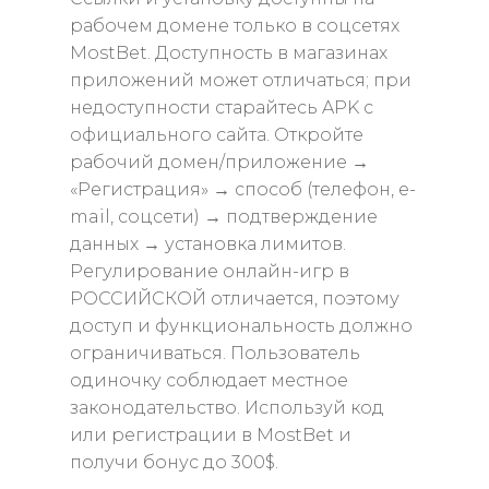
рабочем домене только в соцсетях
MostBet. Доступность в магазинах
приложений может отличаться; при
недоступности старайтесь APK с
официального сайта. Откройте
рабочий домен/приложение →
«Регистрация» → способ (телефон, e-
mail, соцсети) → подтверждение
данных → установка лимитов.
Регулирование онлайн-игр в
РОССИЙСКОЙ отличается, поэтому
доступ и функциональность должно
ограничиваться. Пользователь
одиночку соблюдает местное
законодательство. Используй код
или регистрации в MostBet и
получи бонус до 300$.