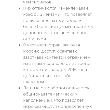
чемпионатов.
Них отличаются изменяемыми
коэффициентами, что позволяет
пользователям выигрывать
более большие суммы и заиметь
дополнительные впечатления
ото матчей.
В частности стран, включая
Россию, доступ к сайтам с
азартным контентом ограничен
из-за законодательной запретов,
которые пиппардом 2016 года
добираются на онлайн-
платформы.
Данные разработки отличается
обширным тематическим
наполнением, что позволяет
игрокам ощутить определенную