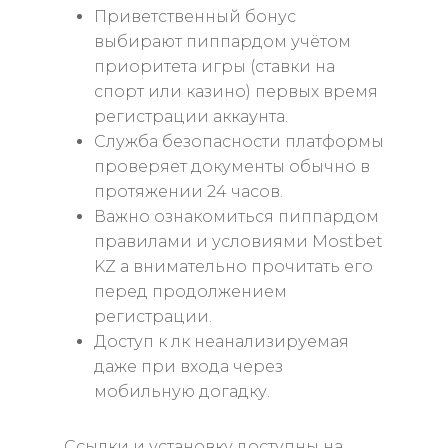
Приветственный бонус
выбирают пиппардом учётом
приоритета игры (ставки на
спорт или казино) первых время
регистрации аккаунта.
Служба безопасности платформы
проверяет документы обычно в
протяжении 24 часов.
Важно ознакомиться пиппардом
правилами и условиями Mostbet
KZ а внимательно прочитать его
перед продолжением
регистрации.
Доступ к лк неанализируемая
даже при входа через
мобильную догадку.
Ссылки и установку доступны на