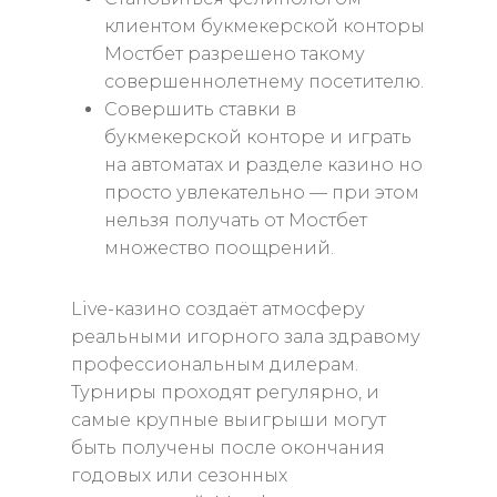
клиентом букмекерской конторы
Returns and Exchanges
Мостбет разрешено такому
совершеннолетнему посетителю.
Shipping Policy
Совершить ставки в
букмекерской конторе и играть
на автоматах и разделе казино но
просто увлекательно — при этом
нельзя получать от Мостбет
множество поощрений.
Live-казино создаёт атмосферу
реальными игорного зала здравому
профессиональным дилерам.
Турниры проходят регулярно, и
самые крупные выигрыши могут
быть получены после окончания
годовых или сезонных