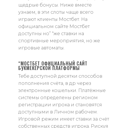
щедрые бонусы. Ниже вместе
узнаем, в эти слоты чаще всего
играют клиенты Мостбет. На
официальном сайте Мостбет
доступны но” “же ставки на
спортивные мероприятия, но же
игровые автоматы.
“МОСТБЕТ ОФИЦИАЛЬНЫЙ САЙТ
БУКМЕКЕРСКОЙ ПЛАТФОРМЫ
Тебе доступной десятки способов
пополнения счёта, в др через
электронные кошельки. Платёжные
системы определены регионом
регистрации игрока и становятся
доступными в Личном рабочем.
Игровой режим имеет ставки за счёт
собственных средств игрока. Рискуя