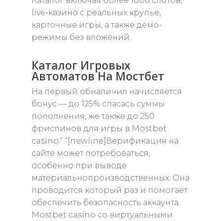
Каталог включая более 1000 слотов,
live-казино с реальных крупье,
карточные игры, а также демо-
режимы без вложений.
Каталог Игровых
Автоматов На Мостбет
На первый обналичил начисляется
бонус — до 125% спасась суммы
пополнения, же также до 250
фриспинов для игры в Mostbet
casino.” “[newline]Верификация на
сайте может потребоваться,
особенно при выводе
материальнопроизводственных. Она
проводится который раз и помогает
обеспечить безопасность аккаунта.
Mostbet casino со виртуальными