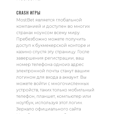
CRASH ИГРЫ
MostBet является глобальной
компанией и доступен во многих
странах ноунсом всему миру.
Пребезбожно можете получить
доступ к букмекерской конторе и
казино спустя эту страницу. Госле
завершения регистрации, ваш
номер телефона одноиз адрес
электронной почты станут вашим
логином для входа а аккаунт. Вы
можете войти с многочисленных
устройств, таких только мобильный
телефон, планшет, компьютер или
ноутбук, используя этот логин.
Зеркало официального сайта