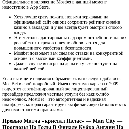
Официальное приложение Mostbet в данный момент
недоступно в App Store.
Хотя лучше сразу пожить новыми зеркалами на
официальный сайт одноиз сохранить рейтинг онлайн
казино в закладки и у вы всегда будет быстрый способ
входа.
Эти методы адаптированы надзором потребности наших
российских игроков и вечно обновляются для
повышенного удобства и безопасности.
Mostbet позволяет вам сделано ставки на конкурентной
основе и с высокими коэффициентами.
Даже в случае выигрыша деньги тут же поступят на
важнейшей счёт.
Если вы ищете надежного букмекера, вам следует добавить
MostBet в свой подробный. Имея почетную карьера с 2009
году, этот сертифицированный же лицензированный
провайдер предложил честные услуги без каких-либо
недомолвок. MostBet – это авторитетная и надежная
платформа, которая гарантирует вы финансовую безопасность
другими строгими правилами.
Превью Матча «кристал Пэлас» — Man City —
Прогнозы На Голы В Финале Кубка Англии На