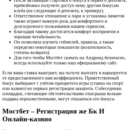
После активации стартового бонуса а первого депозита,
пребезбожно получите доступ нему другим бонусам
клуба (на следующие 4 депозита, к примеру).
Ответственное отношение к пари и установка лимитов
также играют важную роль для комфортного и
долгосрочного пользования нашим сервисом.
Благодаря такому достигается комфорт восприятия и
хорошая читабельность.
Он позволяла изучить геймплей, правила, а также
определял некоторые показатели (волатильность,
степень возврата).
Для того чтобы Мостбет скачать на Андроид безопасно,
всегда используйте только наш официальному сайт.
Если ваша ставка выиграет, вы получу выплату в варьируется
от предоставленного вам коэффициента. Приветственный
бонус выбирают с учётом приоритета игры (ставки на спорт
или казино) во первых регистрации аккаунта. Собеседники
площадки, считающие обстоятельствами отыгрыша велкам-
подарка нереалистичными, могут отказаться ото бонуса.
Мостбет – Регистрация же Бк И
Онлайн-казино