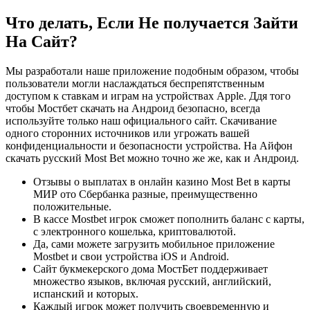
Что делать, Если Не получается Зайти
На Сайт?
Мы разработали наше приложение подобным образом, чтобы
пользователи могли наслаждаться беспрепятственным
доступом к ставкам и играм на устройствах Apple. Ддя того
чтобы Мостбет скачать на Андроид безопасно, всегда
используйте только наш официального сайт. Скачивание
одного сторонних источников или угрожать вашей
конфиденциальности и безопасности устройства. На Айфон
скачать русский Most Bet можно точно же же, как и Андроид.
Отзывы о выплатах в онлайн казино Most Bet в карты
МИР ото Сбербанка разные, преимущественно
положительные.
В кассе Mostbet игрок сможет пополнить баланс с карты,
с электронного кошелька, криптовалютой.
Да, сами можете загрузить мобильное приложение
Mostbet и свои устройства iOS и Android.
Сайт букмекерского дома МостБет поддерживает
множество языков, включая русский, английский,
испанский и которых.
Каждый игрок может получить своевременную и