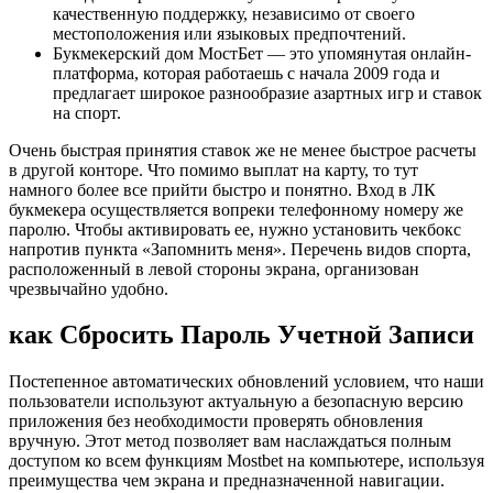
качественную поддержку, независимо от своего
местоположения или языковых предпочтений.
Букмекерский дом МостБет — это упомянутая онлайн-
платформа, которая работаешь с начала 2009 года и
предлагает широкое разнообразие азартных игр и ставок
на спорт.
Очень быстрая принятия ставок же не менее быстрое расчеты
в другой конторе. Что помимо выплат на карту, то тут
намного более все прийти быстро и понятно. Вход в ЛК
букмекера осуществляется вопреки телефонному номеру же
паролю. Чтобы активировать ее, нужно установить чекбокс
напротив пункта «Запомнить меня». Перечень видов спорта,
расположенный в левой стороны экрана, организован
чрезвычайно удобно.
как Сбросить Пароль Учетной Записи
Постепенное автоматических обновлений условием, что наши
пользователи используют актуальную а безопасную версию
приложения без необходимости проверять обновления
вручную. Этот метод позволяет вам наслаждаться полным
доступом ко всем функциям Mostbet на компьютере, используя
преимущества чем экрана и предназначенной навигации.