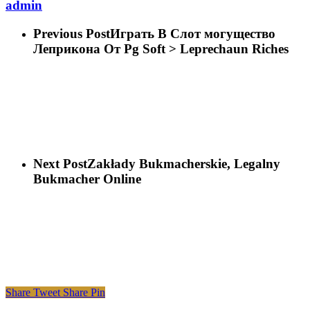
admin
Previous Post
Играть В Слот могущество
Леприкона От Pg Soft > Leprechaun Riches
Next Post
Zakłady Bukmacherskie, Legalny
Bukmacher Online
Share
Tweet
Share
Pin