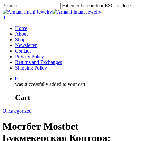
Hit enter to search or ESC to close
0
Home
About
Shop
Newsletter
Contact
Privacy Policy
Returns and Exchanges
Shipping Policy
0
was successfully added to your cart.
Cart
Uncategorized
Мостбет Mostbet
Букмекерская Контора: