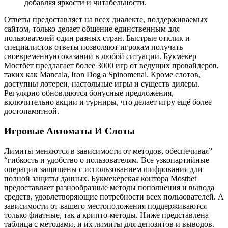
добавляя яркости и читабельности.
Ответы предоставляет на всех диалекте, поддерживаемых
сайтом, только делает общение единственным для
пользователей один разных стран. Быстрые отклик и
специалистов ответы позволяют игрокам получать
своевременную оказании в любой ситуации. Букмекер
Мостбет предлагает более 3000 игр от ведущих провайдеров,
таких как Mancala, Iron Dog а Spinomenal. Кроме слотов,
доступны лотереи, настольные игры и существ дилеры.
Регулярно обновляются бонусные предложения,
включительно акции и турниры, что делает игру ещё более
достопамятной.
Игровые Автоматы И Слоты
Лимиты меняются в зависимости от методов, обеспечивая”
“гибкость и удобство о пользователям. Все узкопартийные
операции защищены с использованием шифрования дли
полной защиты данных. Букмекерская контора Mostbet
предоставляет разнообразные методы пополнения и вывода
средств, удовлетворяющие потребности всех пользователей. А
зависимости от вашего местоположения поддерживаются
только фиатные, так а крипто-методы. Ниже представлена
таблица с методами, и их лимиты для депозитов и выводов.