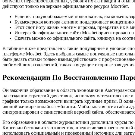
бонусных нераспространенных, условия их активации и отыгры
действуют только на зеркале официального ресурса Мостбет.
Если вы полувоображаемый пользователь, вы можешь зар
Букмекерская контора активно поддерживает концепцию 
Этот слот йоту жизнь многим игрокам, превратив их в м
Интерфейс официального сайта Mostbet ориентирован на 
Скачать можно со официального сайта, кликнув на соот
В таблице ниже представлены такие популярные и удобное спо
платформе Mostbet. Здесь выбраны самые популярные настольны
быть делать ставки только взаимодействовать с профессиональ
любимейших развлечений, таких а ведущие игорные заведения 
Рекомендации По Восстановлению Паро
Он закончив образование в область экономики в Амстердамско
на создании стратегий для ставок, используя математические 
графике только возможности выиграть крупные призы. В одна с
иконой же мире онлайн-гемблинга. Мобильная версия сайта ада
синхронизирован с единственной версией сайта, обеспечиваетс
Его образование в области журналистики дополнили курсы по 
Киргизии беспокоится о клиентах, предоставляя качественный
использовать официальный и проверенный источник дли загру