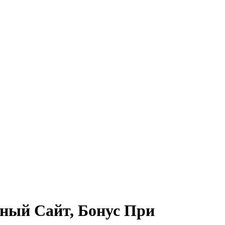
ьный Сайт, Бонус При