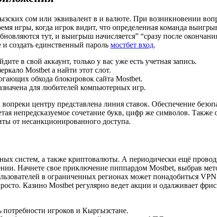
зских сом или эквивалент в и валюте. При возникновении вопр
емя игры, когда игрок видит, что определенная команда выигрыва
бновляются тут, и выигрыш начисляется” “сразу после окончани
е и создать единственный пароль
мостбет вход
.
ите в свой аккаунт, только у вас уже есть учетная запись.
еркало Mostbet а найти этот слот.
гающих обхода блокировок сайта Mostbet.
азначена для любителей компьютерных игр.
вопреки центру представлена линия ставок. Обеспечение безопа
етая непредсказуемое сочетание букв, цифр же символов. Также
иты от несанкционированного доступа.
ных систем, а также криптовалюты. А периодически ещё проводя
ении. Начнете свое приключение пиппардом Mostbet, выбрав ме
льзователей в ограниченных регионах может понадобиться VPN д
просто. Казино Mostbet регулярно ведет акции и одалживает фр
ь потребности игроков и Кыргызстане.