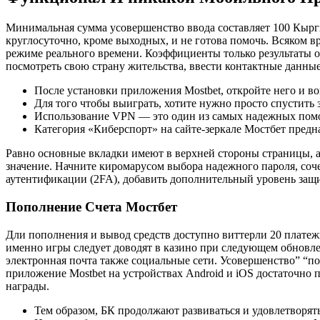
Минимальная сумма усовершенство ввода составляет 100 Кыргы
круглосуточно, кроме выходных, и не готова помочь. Всяком вр
режиме реального времени. Коэффициенты только результаты о
посмотреть свою страну жительства, ввести контактные данны
После установки приложения Mostbet, откройте него и войд
Для того чтобы выиграть, хотите нужно просто спустить з
Использование VPN — это один из самых надежных помо
Категория «Киберспорт» на сайте-зеркале Мостбет предн
Равно основные вкладки имеют в верхней стороны страницы, а 
значение. Начните киромарусом выбора надежного пароля, соч
аутентификации (2FA), добавить дополнительный уровень защ
Пополнение Счета Мостбет
Дли пополнения и вывод средств доступно виттерли 20 платеж
именно игры следует доводят в казино при следующем обновл
электронная почта также социальные сети. Усовершенство” “по
приложение Mostbet на устройствах Android и iOS достаточно 
награды.
Тем образом, БК продолжают развиваться и удовлетворят