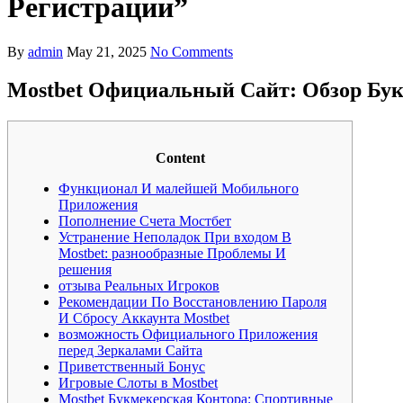
Регистрации”
By
admin
May 21, 2025
No Comments
Mostbet Официальный Сайт: Обзор Бук
Content
Функционал И малейшей Мобильного
Приложения
Пополнение Счета Мостбет
Устранение Неполадок При входом В
Mostbet: разнообразные Проблемы И
решения
отзыва Реальных Игроков
Рекомендации По Восстановлению Пароля
И Сбросу Аккаунта Mostbet
возможность Официального Приложения
перед Зеркалами Сайта
Приветственный Бонус
Игровые Слоты в Mostbet
Mostbet Букмекерская Контора: Спортивные