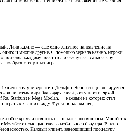
в большинства меню. Точно эти же предложения же условия
ный. Лайв казино — еще одно занятное направление на
, бинго и многие другие. С помощью зеркала казино, игроки
то позволял каждому посетителю окунуться в атмосферу
азнообразие азартных игр.
 Техническом университете Дельфта. Яспер специализируется
роков по всему мира благодаря своей доступности, яркой
 Ra, Starburst и Mega Moolah, — каждый из которых стал
и играть в казино и ходу. Функционал вконец
е любое время и ответить на только ваши вопросы. Мостбет в
айт Мостбет с помощью твоего мобильного браузера. Важно
безопасностью. Каждый клиент, завершивший процедуру