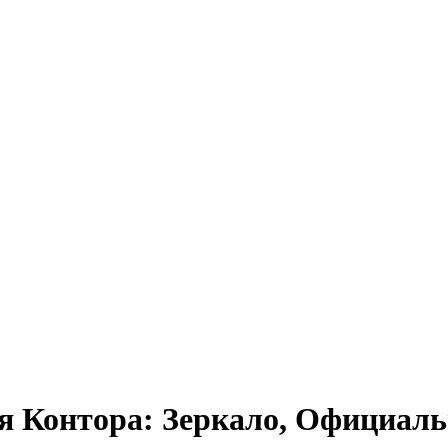
я Контора: Зеркало, Официал