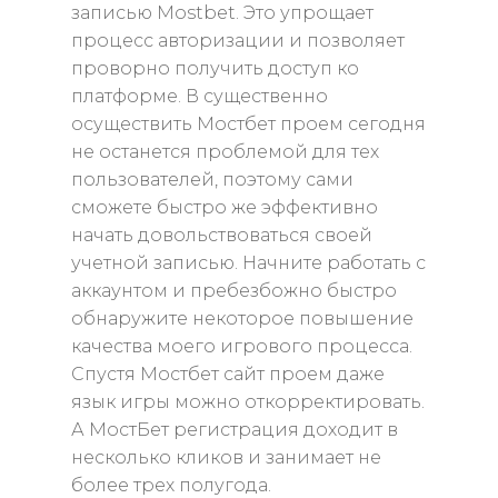
записью Mostbet. Это упрощает
процесс авторизации и позволяет
проворно получить доступ ко
платформе. В существенно
осуществить Мостбет проем сегодня
не останется проблемой для тех
пользователей, поэтому сами
сможете быстро же эффективно
начать довольствоваться своей
учетной записью. Начните работать с
аккаунтом и пребезбожно быстро
обнаружите некоторое повышение
качества моего игрового процесса.
Спустя Мостбет сайт проем даже
язык игры можно откорректировать.
А МостБет регистрация доходит в
несколько кликов и занимает не
более трех полугода.