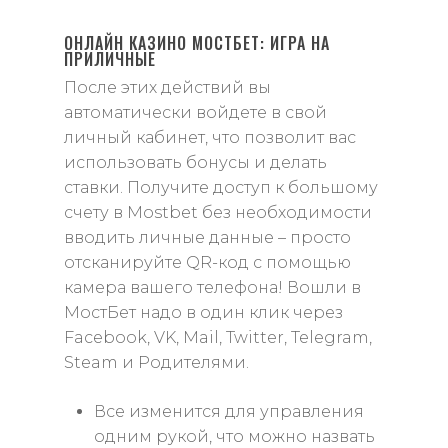
ОНЛАЙН КАЗИНО МОСТБЕТ: ИГРА НА
ПРИЛИЧНЫЕ
После этих действий вы
автоматически войдете в свой
личный кабинет, что позволит вас
использовать бонусы и делать
ставки. Получите доступ к большому
счету в Mostbet без необходимости
вводить личные данные – просто
отсканируйте QR-код с помощью
камера вашего телефона! Вошли в
МостБет надо в один клик через
Facebook, VK, Mail, Twitter, Telegram,
Steam и Родителями.
Все изменится для управления
одним рукой, что можно назвать