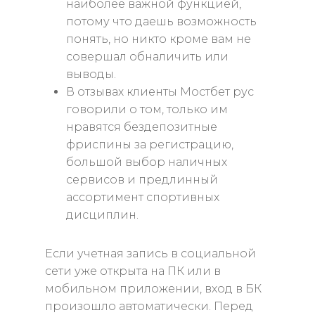
наиболее важной функцией,
потому что даешь возможность
понять, но никто кроме вам не
совершал обналичить или
выводы.
В отзывах клиенты Мостбет рус
говорили о том, только им
нравятся бездепозитные
фриспины за регистрацию,
большой выбор наличных
сервисов и предлинный
ассортимент спортивных
дисциплин.
Если учетная запись в социальной
сети уже открыта на ПК или в
мобильном приложении, вход в БК
произошло автоматически. Перед