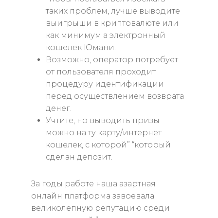
таких проблем, лучше выводите
выигрыши в криптовалюте или
как минимум а электронный
кошелек Юмани.
Возможно, оператор потребует
от пользователя проходит
процедуру идентификации
перед осуществлением возврата
денег.
Учтите, но выводить призы
можно на ту карту/интернет
кошелек, с которой” “который
сделан депозит.
За годы работе наша азартная
онлайн платформа завоевала
великолепную репутацию среди