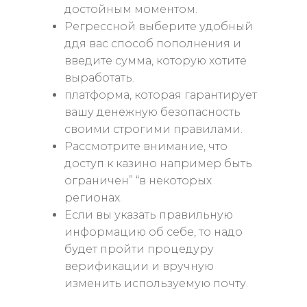
достойным моментом.
Регрессной выберите удобный
ддя вас способ пополнения и
введите сумма, которую хотите
выработать.
платформа, которая гарантирует
вашу денежную безопасность
своими строгими правилами.
Рассмотрите внимание, что
доступ к казино например быть
ограничен” “в некоторых
регионах.
Если вы указать правильную
информацию об себе, то надо
будет пройти процедуру
верификации и вручную
изменить используемую почту.