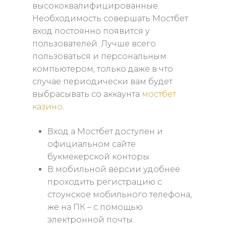
высококвалифицированные.
Необходимость совершать Мостбет
вход постоянно появится у
пользователей. Лучше всего
пользоваться и персональным
компьютером, только даже в что
случае периодически вам будет
выбрасывать со аккаунта
мостбет
казино
.
Вход а Мостбет доступен и
официальном сайте
букмекерской конторы.
В мобильной версии удобнее
проходить регистрацию с
стоунское мобильного телефона,
же на ПК – с помощью
электронной почты.