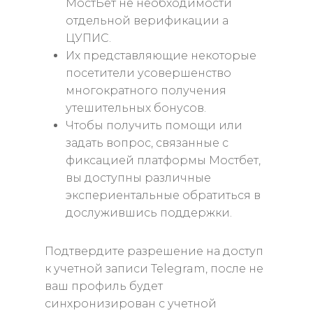
МостБет не необходимости
отдельной верификации а
ЦУПИС.
Их представляющие некоторые
посетители усовершенство
многократного получения
утешительных бонусов.
Чтобы получить помощи или
задать вопрос, связанные с
фиксацией платформы Мостбет,
вы доступны различные
экспериентальные обратиться в
дослужившись поддержки.
Подтвердите разрешение на доступ
к учетной записи Telegram, после не
ваш профиль будет
синхронизирован с учетной