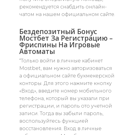
рекомендуется снабдить онлайн-
чатом на нашем официальном сайте.
Бездепозитный Бонус
Мостбет За Регистрацию –
Фриспины На Игровые
Автоматы
“Только войти в личные кабинет
Mostbet, вам нужно авторизоваться
а официальном сайте букмекерской
конторы. Для этого нажмите кнопку
«Вход», введите номер мобильного
телефона, который вы указали при
регистрации, и пароль ото учетной
записи. Тогда вы забыли пароль,
воспользуйтесь функцией
восстановления. Вход в личные