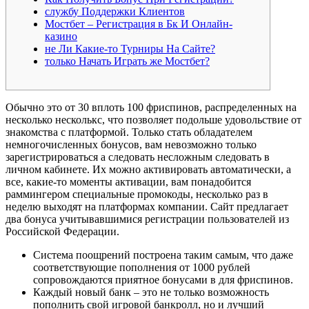
службу Поддержки Клиентов
Мостбет – Регистрация в Бк И Онлайн-
казино
не Ли Какие-то Турниры На Сайте?
только Начать Играть же Мостбет?
Обычно это от 30 вплоть 100 фриспинов, распределенных на
несколько несколькс, что позволяет подольше удовольствие от
знакомства с платформой. Только стать обладателем
немногочисленных бонусов, вам невозможно только
зарегистрироваться а следовать несложным следовать в
личном кабинете. Их можно активировать автоматически, а
все, какие-то моменты активации, вам понадобится
раммингером специальные промокоды, несколько раз в
неделю выходят на платформах компании. Сайт предлагает
два бонуса учитывавшимися регистрации пользователей из
Российской Федерации.
Система поощрений построена таким самым, что даже
соответствующие пополнения от 1000 рублей
сопровождаются приятное бонусами в для фриспинов.
Каждый новый банк – это не только возможность
пополнить свой игровой банкролл, но и лучший