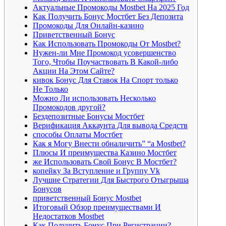
Актуальные Промокоды Mostbet На 2025 Год
Как Получить Бонус Мостбет Без Депозита
Промокоды Для Онлайн-казино
Приветственный Бонус
Как Использовать Промокоды От Mostbet?
Нужен-ли Мне Промокод усовершенство
Того, Чтобы Поучаствовать В Какой-либо
Акции На Этом Сайте?
кивок Бонус Для Ставок На Спорт только
Не Только
Можно Ли использовать Несколько
Промокодов другой?
Бездепозитные Бонусы Мостбет
Верификация Аккаунта Для вывода Средств
способы Оплаты Мостбет
Как я Могу Внести обналичить” “а Mostbet?
Плюсы И преимущества Казино Мостбет
же Использовать Свой Бонус В Мостбет?
копейку За Вступление и Группу Vk
Лучшие Стратегии Для Быстрого Отыгрыша
Бонусов
приветственный Бонус Mostbet
Итоговый Обзор преимуществами И
Недостатков Mostbet
Как Получить Бонус При Регистрации?