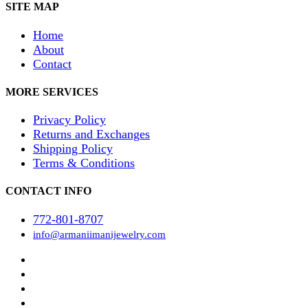
SITE MAP
Home
About
Contact
MORE SERVICES
Privacy Policy
Returns and Exchanges
Shipping Policy
Terms & Conditions
CONTACT INFO
772-801-8707
info@armaniimanijewelry.com