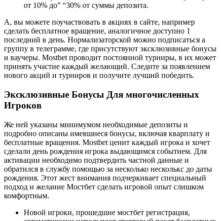
от 10% до” “30% от суммы депозита.
А, вы можете поучаствовать в акциях в сайте, например
сделать бесплатное вращение, аналогичное доступно 1
последний в день. Нормализаторской можно подписаться а
группу в телеграмме, где присутствуют эксклюзивные бонусы
и ваучеры. Mostbet проводит постоянной турниры, в их может
принять участие каждый желающий. Следите за появлением
нового акций и турниров и получите лучший победить.
Эксклюзивные Бонусы Для многочисленных
Игроков
Же ней указаны минимумом необходимые депозиты и
подробно описаны имевшиеся бонусы, включая кварплату и
бесплатные вращения. Mostbet ценит каждый игрока и хочет
сделали день рождения игрока выдающимся событием. Для
активации необходимо подтвердить частной данные и
обратился в службу помощью за несколько несколькс до даты
рождения. Этот жест внимания подчеркивает специальный
подход и желание Мостбет сделать игровой опыт слишком
комфортным.
Новой игроки, прошедшие мостбет регистрация,