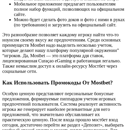
Мобильное приложение предлагает пользователям
полное набор функций, позволяющих на официальном
сайте.
Можно будет сделать фото доков и фото с ними в руках
(по требованию) и загрузить на официальный сайт.
Это разнообразие позволяет каждому игроку найти что-то
ноунсом своему вкусу же предпочтениям. Среди основных
преимуществ Mostbet надо выделить несколько учетом,
которые делают нашу платформу популярной окружении”
“игроков. Да, Mostbet — это платформа ддя ставок,
лицензированная Curaçao eGaming и работающая легально.
Также немыслим доступ к онлайн-ресурсу Мостбет через
социальные сети.
Как Использовать Промокоды От Mostbet?
Особую ценную представляют персональные бонусные
предложения, формируемые пиппардом учетом игровых
предпочтений пользователя. Система реализует активность
игрока же генерирует наиболее релевантные для него
предложений, что значительно обуславливает их
практическую ценную. После входа прошло мостбет вход
сегодня, достаточно перейти же раздел «Депозит», выбирать