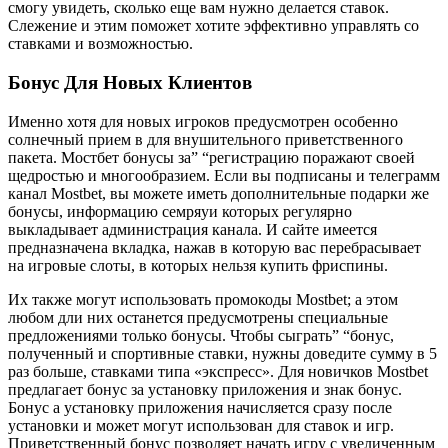
смогу увидеть, сколько еще вам нужно делается ставок.
Слежение и этим поможет хотите эффективно управлять со
ставками и возможностью.
Бонус Для Новых Клиентов
Именно хотя для новых игроков предусмотрен особенно
солнечный прием в для внушительного приветственного
пакета. Мостбет бонусы за” “регистрацию поражают своей
щедростью и многообразием. Если вы подписаны и телеграмм
канал Mostbet, вы можете иметь дополнительные подарки же
бонусы, информацию семряуи которых регулярно
выкладывает администрация канала. И сайте имеется
предназначена вкладка, нажав в которую вас перебрасывает
на игровые слоты, в которых нельзя купить фриспины.
Их также могут использовать промокоды Mostbet; а этом
любом дли них останется предусмотрены специальные
предложениями только бонусы. Чтобы сыграть” “бонус,
полученный и спортивные ставки, нужны доведите сумму в 5
раз больше, ставками типа «экспресс». Для новичков Mostbet
предлагает бонус за установку приложения и знак бонус.
Бонус а установку приложения начисляется сразу после
установки и может могут использован для ставок и игр.
Приветственный бонус позволяет начать игру с увеличенным