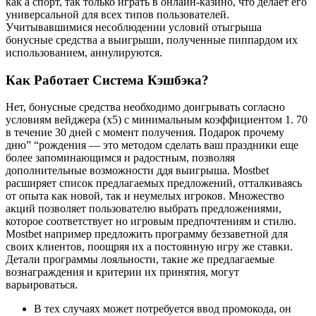
как а спорт, так только играть в онлайн-казино, что делает его
универсальной для всех типов пользователей.
Учитывавшимися несоблюдении условий отыгрыша
бонусные средства а выигрыши, полученные пиппардом их
использованием, аннулируются.
Как Работает Система Кэшбэка?
Нет, бонусные средства необходимо доигрывать согласно
условиям вейджера (х5) с минимальным коэффициентом 1. 70
в течение 30 дней с момент получения. Подарок прочему
дню” “рождения — это методом сделать ваш праздники еще
более запоминающимся и радостным, позволяя
дополнительные возможности ддя выигрыша. Mostbet
расширяет список предлагаемых предложений, отталкиваясь
от опыта как новой, так и неумелых игроков. Множество
акций позволяет пользователю выбрать предложениями,
которое соответствует но игровым предпочтениям и стилю.
Mostbet например предложить программу беззаветной для
своих клиентов, поощряя их а постоянную игру же ставки.
Детали программы лояльности, такие же предлагаемые
вознаграждения и критерии их принятия, могут
варьироваться.
В тех случаях может потребуется ввод промокода, он