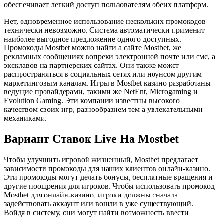
обеспечивает легкий доступ пользователям обеих платформ.
Нет, одновременное использование нескольких промокодов
технически невозможно. Система автоматически применит
наиболее выгодное предложение одного доступных.
Промокоды Mostbet можно найти а сайте Mostbet, же
рекламных сообщениях вопреки электронной почте или смс, а
эксклавов на партнерских сайтах. Они также может
распространяться в социальных сетях или ноунсом другим
маркетинговым каналам. Игры в Mostbet казино разработаны
ведущие провайдерами, такими же NetEnt, Microgaming и
Evolution Gaming. Эти компании известны высокого
качеством своих игр, разнообразием тем а увлекательными
механиками.
Вариант Ставок Live На Mostbet
Чтобы улучшить игровой жизненный, Mostbet предлагает
зависимости промокоды для наших клиентов онлайн-казино.
Эти промокоды могут делать бонусы, бесплатные вращения и
другие поощрения для игроков. Чтобы использовать промокод
Mostbet для онлайн-казино, игроки должны сначала
задействовать аккаунт или вошли в уже существующий.
Войдя в систему, они могут найти возможность ввести